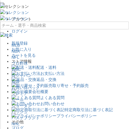
×
アカウント
ログイン
新規登録
MLB
お気に入り
NBA
カートを見る
NFL
ストア情報
プロ野球
配送・送料
WBC
お支払い方法
侍ジャパン
返品・交換
福袋
取り寄せ・予約販売
お買い得パック
会社概要
プレミア
よくある質問
セール
お問い合わせ
ジョーダン
特定商取引法に基づく表記
バッシュ
プライバシーポリシー
バスケブランド
その他
NHL
ブログ