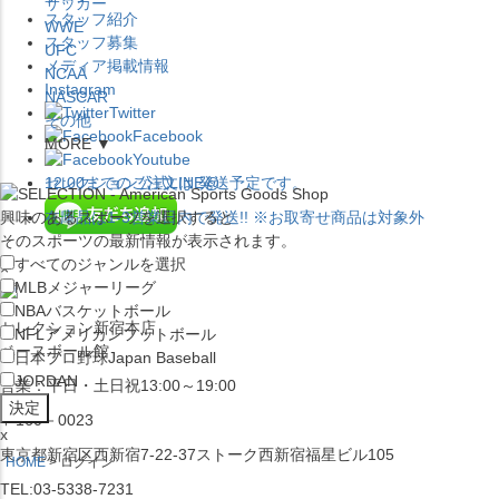
サッカー
スタッフ紹介
WWE
スタッフ募集
UFC
メディア掲載情報
NCAA
Instagram
NASCAR
Twitter
その他
Facebook
MORE ▼
Youtube
セレクション公式LINE@
12:00
までのご注文は
発送予定です。
興味のあるスポーツを選択すると
在庫品は
1-3営業日内で発送
!! ※お取寄せ商品は対象外
そのスポーツの最新情報が表示されます。
すべてのジャンルを選択
×
MLB
メジャーリーグ
NBA
バスケットボール
セレクション新宿本店
NFL
アメリカンフットボール
ベースボール館
日本プロ野球
Japan Baseball
JORDAN
営業：平日・土日祝13:00～19:00
〒160－0023
x
東京都新宿区西新宿7-22-37ストーク西新宿福星ビル105
HOME
ログイン
TEL:03-5338-7231