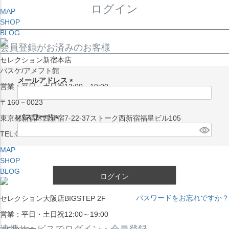
ログイン
MAP
SHOP
BLOG
会員登録がお済みのお客様
セレクション新宿本店
バスケ/アメフト館
メールアドレス
営業：平日・土日祝13:00～19:00
(
〒160－0023
必
須
パスワード
東京都新宿区西新宿7-22-37ストーク西新宿福星ビル105
)
(
TEL:03-5338-7231
必
MAP
須
SHOP
)
BLOG
ログイン
パスワードをお忘れですか？
セレクション大阪店BIGSTEP 2F
営業：平日・土日祝12:00～19:00
連携サービスでログイン・会員登録