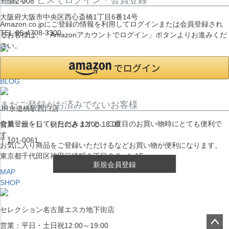
〒542-008
大阪府大阪市中央区西心斎橋1丁目6番14号
Amazon.co.jpにご登録の情報を利用してログインまたは会員登録され
TEL:06-4708-3300
るお客様は、「Amazonアカウントでログイン」ボタンよりお進みくだ
さい。
MAP
SHOP
BLOG
まだご登録がお済みでないお客様
JR水道橋駅西口店
会員登録をしていただきますと、二度目のお買い物時にとても便利で
営業：土・日・祝日のみ 12:00-18:00
す。
〒101-0061
お気に入り商品をご登録いただけるなどお買い物が便利になります。
東京都千代田区神田三崎町２丁目２２−１ 1F
新規会員登録
MAP
SHOP
セレクション名古屋エスカ地下街店
営業：平日・土日祝12:00～19:00