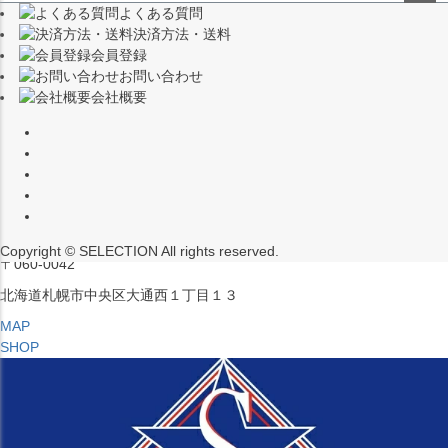
よくある質問
（※15:00～16:00はメンテナンスのためクローズ）
ペー
決済方法・送料
ジト
〒453-0015
会員登録
ップ
愛知県名古屋市中村区椿町６−９先
お問い合わせ
へ
会社概要
MAP
SHOP
セレクション ポップアップストア 札幌 ル・トロワ店
営業：平日・土日祝12:00～19:00
（※15:00～16:00はメンテナンスのためクローズ）
Copyright © SELECTION All rights reserved.
〒060-0042
北海道札幌市中央区大通西１丁目１３
MAP
SHOP