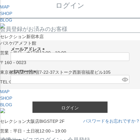
ログイン
MAP
SHOP
BLOG
会員登録がお済みのお客様
セレクション新宿本店
バスケ/アメフト館
メールアドレス
営業：平日・土日祝13:00～19:00
(
〒160－0023
必
須
パスワード
東京都新宿区西新宿7-22-37ストーク西新宿福星ビル105
)
(
TEL:03-5338-7231
必
MAP
須
SHOP
)
BLOG
ログイン
パスワードをお忘れですか？
セレクション大阪店BIGSTEP 2F
営業：平日・土日祝12:00～19:00
連携サービスでログイン・会員登録