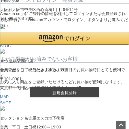
〒542-008
大阪府大阪市中央区西心斎橋1丁目6番14号
Amazon.co.jpにご登録の情報を利用してログインまたは会員登録され
TEL:06-4708-3300
るお客様は、「Amazonアカウントでログイン」ボタンよりお進みくだ
さい。
MAP
SHOP
BLOG
まだご登録がお済みでないお客様
JR水道橋駅西口店
会員登録をしていただきますと、二度目のお買い物時にとても便利で
営業：土・日・祝日のみ 12:00-18:00
す。
〒101-0061
お気に入り商品をご登録いただけるなどお買い物が便利になります。
東京都千代田区神田三崎町２丁目２２−１ 1F
新規会員登録
MAP
SHOP
セレクション名古屋エスカ地下街店
営業：平日・土日祝12:00～19:00