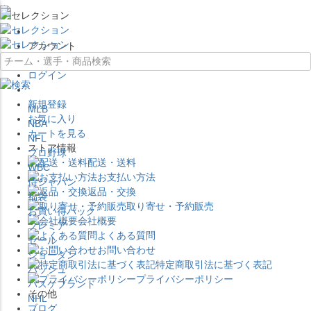
×
アカウント
ログイン
新規登録
MLB
お気に入り
NBA
カートを見る
NFL
ストア情報
プロ野球
配送・送料
WBC
お支払い方法
侍ジャパン
返品・交換
福袋
取り寄せ・予約販売
お買い得パック
会社概要
プレミア
よくある質問
セール
お問い合わせ
ジョーダン
特定商取引法に基づく表記
バッシュ
プライバシーポリシー
バスケブランド
その他
NHL
ブログ