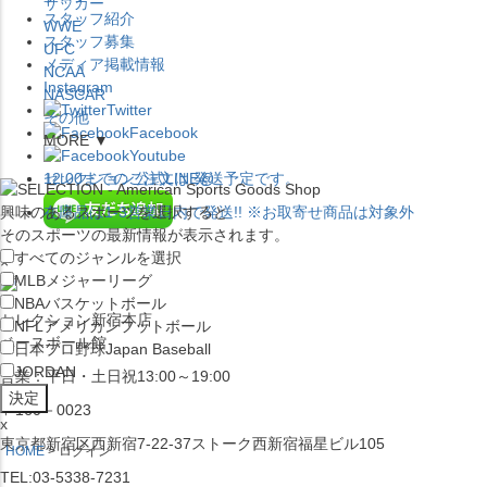
サッカー
スタッフ紹介
WWE
スタッフ募集
UFC
メディア掲載情報
NCAA
Instagram
NASCAR
Twitter
その他
Facebook
MORE ▼
Youtube
セレクション公式LINE@
12:00
までのご注文は
発送予定です。
興味のあるスポーツを選択すると
在庫品は
1-3営業日内で発送
!! ※お取寄せ商品は対象外
そのスポーツの最新情報が表示されます。
すべてのジャンルを選択
×
MLB
メジャーリーグ
NBA
バスケットボール
セレクション新宿本店
NFL
アメリカンフットボール
ベースボール館
日本プロ野球
Japan Baseball
JORDAN
営業：平日・土日祝13:00～19:00
〒160－0023
x
東京都新宿区西新宿7-22-37ストーク西新宿福星ビル105
HOME
ログイン
TEL:03-5338-7231