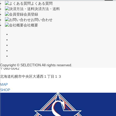
よくある質問
（※15:00～16:00はメンテナンスのためクローズ）
ペー
決済方法・送料
ジト
〒453-0015
会員登録
ップ
愛知県名古屋市中村区椿町６−９先
お問い合わせ
へ
会社概要
MAP
SHOP
セレクション ポップアップストア 札幌 ル・トロワ店
営業：平日・土日祝12:00～19:00
（※15:00～16:00はメンテナンスのためクローズ）
Copyright © SELECTION All rights reserved.
〒060-0042
北海道札幌市中央区大通西１丁目１３
MAP
SHOP