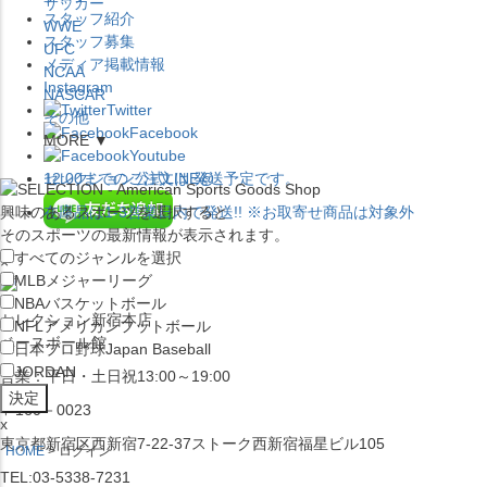
サッカー
スタッフ紹介
WWE
スタッフ募集
UFC
メディア掲載情報
NCAA
Instagram
NASCAR
Twitter
その他
Facebook
MORE ▼
Youtube
セレクション公式LINE@
12:00
までのご注文は
発送予定です。
興味のあるスポーツを選択すると
在庫品は
1-3営業日内で発送
!! ※お取寄せ商品は対象外
そのスポーツの最新情報が表示されます。
すべてのジャンルを選択
×
MLB
メジャーリーグ
NBA
バスケットボール
セレクション新宿本店
NFL
アメリカンフットボール
ベースボール館
日本プロ野球
Japan Baseball
JORDAN
営業：平日・土日祝13:00～19:00
〒160－0023
x
東京都新宿区西新宿7-22-37ストーク西新宿福星ビル105
HOME
ログイン
TEL:03-5338-7231