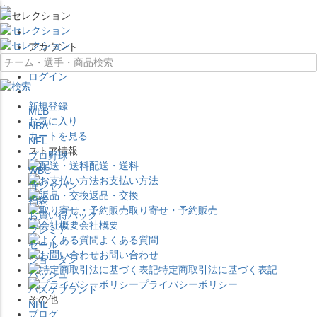
×
アカウント
ログイン
新規登録
MLB
お気に入り
NBA
カートを見る
NFL
ストア情報
プロ野球
配送・送料
WBC
お支払い方法
侍ジャパン
返品・交換
福袋
取り寄せ・予約販売
お買い得パック
会社概要
プレミア
よくある質問
セール
お問い合わせ
ジョーダン
特定商取引法に基づく表記
バッシュ
プライバシーポリシー
バスケブランド
その他
NHL
ブログ