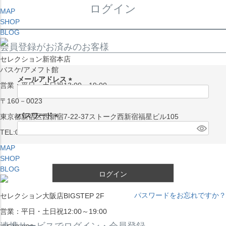
ログイン
MAP
SHOP
BLOG
会員登録がお済みのお客様
セレクション新宿本店
バスケ/アメフト館
メールアドレス
営業：平日・土日祝13:00～19:00
(
〒160－0023
必
須
パスワード
東京都新宿区西新宿7-22-37ストーク西新宿福星ビル105
)
(
TEL:03-5338-7231
必
MAP
須
SHOP
)
BLOG
ログイン
パスワードをお忘れですか？
セレクション大阪店BIGSTEP 2F
営業：平日・土日祝12:00～19:00
連携サービスでログイン・会員登録