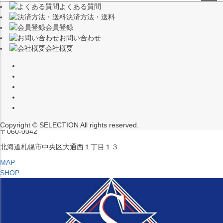
よくある質問
（※15:00～16:00はメンテナンスのためクローズ）
ペー
決済方法・送料
ジト
〒453-0015
会員登録
ップ
愛知県名古屋市中村区椿町６−９先
お問い合わせ
へ
会社概要
MAP
SHOP
セレクション ポップアップストア 札幌 ル・トロワ店
営業：平日・土日祝12:00～19:00
（※15:00～16:00はメンテナンスのためクローズ）
Copyright © SELECTION All rights reserved.
〒060-0042
北海道札幌市中央区大通西１丁目１３
MAP
SHOP