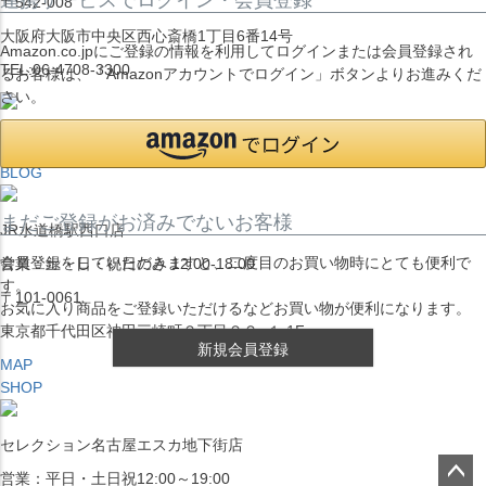
〒542-008
大阪府大阪市中央区西心斎橋1丁目6番14号
Amazon.co.jpにご登録の情報を利用してログインまたは会員登録され
TEL:06-4708-3300
るお客様は、「Amazonアカウントでログイン」ボタンよりお進みくだ
さい。
MAP
SHOP
BLOG
まだご登録がお済みでないお客様
JR水道橋駅西口店
会員登録をしていただきますと、二度目のお買い物時にとても便利で
営業：土・日・祝日のみ 12:00-18:00
す。
〒101-0061
お気に入り商品をご登録いただけるなどお買い物が便利になります。
東京都千代田区神田三崎町２丁目２２−１ 1F
新規会員登録
MAP
SHOP
セレクション名古屋エスカ地下街店
営業：平日・土日祝12:00～19:00