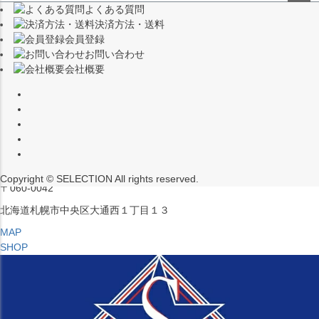
よくある質問
（※15:00～16:00はメンテナンスのためクローズ）
ペー
決済方法・送料
ジト
〒453-0015
会員登録
ップ
愛知県名古屋市中村区椿町６−９先
お問い合わせ
へ
会社概要
MAP
SHOP
セレクション ポップアップストア 札幌 ル・トロワ店
営業：平日・土日祝12:00～19:00
（※15:00～16:00はメンテナンスのためクローズ）
Copyright © SELECTION All rights reserved.
〒060-0042
北海道札幌市中央区大通西１丁目１３
MAP
SHOP