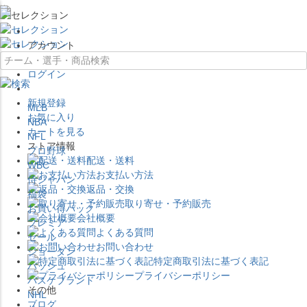
×
アカウント
ログイン
新規登録
MLB
お気に入り
NBA
カートを見る
NFL
ストア情報
プロ野球
配送・送料
WBC
お支払い方法
侍ジャパン
返品・交換
福袋
取り寄せ・予約販売
お買い得パック
会社概要
プレミア
よくある質問
セール
お問い合わせ
ジョーダン
特定商取引法に基づく表記
バッシュ
プライバシーポリシー
バスケブランド
その他
NHL
ブログ