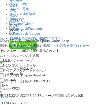
サッカー
スタッフ紹介
WWE
スタッフ募集
UFC
メディア掲載情報
NCAA
Instagram
NASCAR
Twitter
その他
Facebook
MORE ▼
Youtube
セレクション公式LINE@
12:00
までのご注文は
発送予定です。
興味のあるスポーツを選択すると
在庫品は
1-3営業日内で発送
!! ※お取寄せ商品は対象外
そのスポーツの最新情報が表示されます。
すべてのジャンルを選択
×
MLB
メジャーリーグ
NBA
バスケットボール
セレクション新宿本店
NFL
アメリカンフットボール
ベースボール館
日本プロ野球
Japan Baseball
JORDAN
営業：平日・土日祝13:00～19:00
〒160－0023
x
東京都新宿区西新宿7-22-37ストーク西新宿福星ビル105
HOME
ログイン
TEL:03-5338-7231