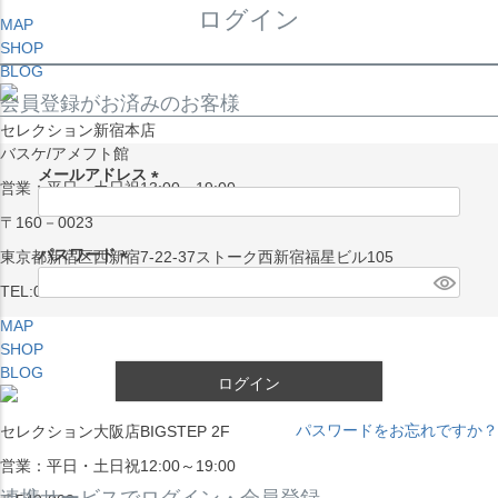
ログイン
MAP
SHOP
BLOG
会員登録がお済みのお客様
セレクション新宿本店
バスケ/アメフト館
メールアドレス
営業：平日・土日祝13:00～19:00
(
〒160－0023
必
須
パスワード
東京都新宿区西新宿7-22-37ストーク西新宿福星ビル105
)
(
TEL:03-5338-7231
必
MAP
須
SHOP
)
BLOG
ログイン
パスワードをお忘れですか？
セレクション大阪店BIGSTEP 2F
営業：平日・土日祝12:00～19:00
連携サービスでログイン・会員登録