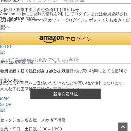
〒542-008
大阪府大阪市中央区西心斎橋1丁目6番14号
Amazon.co.jpにご登録の情報を利用してログインまたは会員登録され
TEL:06-4708-3300
るお客様は、「Amazonアカウントでログイン」ボタンよりお進みくだ
さい。
MAP
SHOP
BLOG
まだご登録がお済みでないお客様
JR水道橋駅西口店
会員登録をしていただきますと、二度目のお買い物時にとても便利で
営業：土・日・祝日のみ 12:00-18:00
す。
〒101-0061
お気に入り商品をご登録いただけるなどお買い物が便利になります。
東京都千代田区神田三崎町２丁目２２−１ 1F
新規会員登録
MAP
SHOP
セレクション名古屋エスカ地下街店
営業：平日・土日祝12:00～19:00