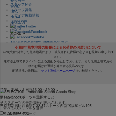
サッカー
スタッフ紹介
WWE
スタッフ募集
UFC
メディア掲載情報
NCAA
Instagram
NASCAR
Twitter
その他
Facebook
MORE ▼
Youtube
セレクション公式LINE@
12:00
までのご注文は
発送予定です。
在庫品は
1-3営業日内で発送
!! ※お取寄せ商品は対象外
×
セレクション新宿本店
ベースボール館
営業：平日・土日祝13:00～19:00
興味のあるスポーツを選択すると
〒160－0023
そのスポーツの最新情報が表示されます。
東京都新宿区西新宿7-22-37ストーク西新宿福星ビル105
すべてのジャンルを選択
MLB
メジャーリーグ
TEL:03-5338-7231