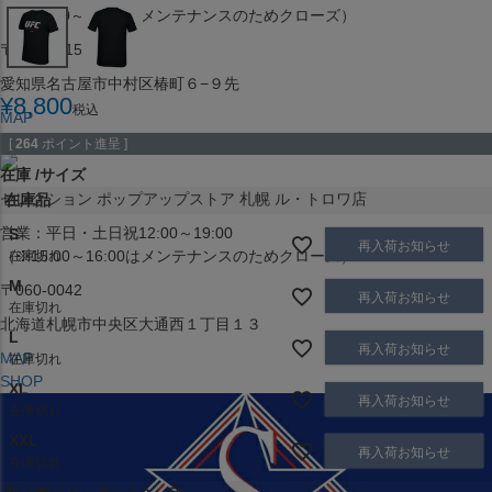
（※15:00～16:00はメンテナンスのためクローズ）
〒453-0015
愛知県名古屋市中村区椿町６−９先
¥
8,800
税込
MAP
SHOP
[
264
ポイント進呈 ]
在庫
サイズ
セレクション ポップアップストア 札幌 ル・トロワ店
在庫品
営業：平日・土日祝12:00～19:00
S
再入荷お知らせ
（※15:00～16:00はメンテナンスのためクローズ）
在庫切れ
M
〒060-0042
再入荷お知らせ
在庫切れ
北海道札幌市中央区大通西１丁目１３
L
再入荷お知らせ
MAP
在庫切れ
SHOP
XL
再入荷お知らせ
在庫切れ
XXL
再入荷お知らせ
在庫切れ