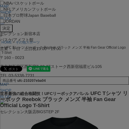
NBA
バスケットボール
MAP
NFL
アメリカンフットボール
SHOP
日本プロ野球
Japan Baseball
BLOG
JORDAN
セレクション新宿本店
x
バスケ/アメフト館
HOME
その他スポーツ
UFC Tシャツ リーボック Reebok ブラック メンズ 半袖 Fan Gear Official Logo
営業：平日・土日祝13:00～19:00
T-Shirt
〒160－0023
東京都新宿区西新宿7-22-37ストーク西新宿福星ビル105
TEL:03-5338-7231
商品番号
ufc-210207eba04
MAP
SHOP
UFC Tシャツ リ
世界最強の総合格闘技！UFCリーボックアパレル
BLOG
ーボック Reebok ブラック メンズ 半袖 Fan Gear
Official Logo T-Shirt
セレクション大阪店BIGSTEP 2F
営業：平日・土日祝12:00～19:00