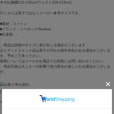
▼XXL[胸囲122-132cm/ウェスト109-119cm]
※こちらは実寸ではなくメーカー参考サイズです。
■素材：コットン
■ブランド：リーボック/Reebok
■生産国：-
・商品は状態やサイズに差が生じる場合がございます。
またデッドストック品は若干の汚れや経年劣化がある場合がございま
す。予めご了承ください。
状態についてはメールやお電話でお気軽にお問い合わせください。
・商品写真はモニターの影響で色の変化が感じられる場合がございま
す。
[Tシャツ][トップス][Fan Gear Official Logo T-Shirt ][Black]
レビューを書く