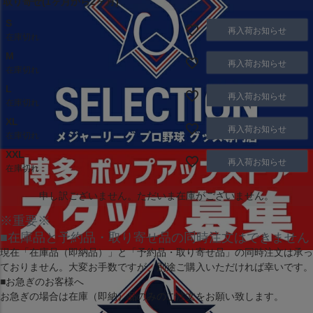
取り寄せ(1ヶ月から2ヶ月)
S
再入荷お知らせ
在庫切れ
M
再入荷お知らせ
在庫切れ
L
再入荷お知らせ
在庫切れ
XL
再入荷お知らせ
在庫切れ
XXL
再入荷お知らせ
在庫切れ
申し訳ございません。ただいま在庫がございません。
※重要※
■在庫品と予約品・取り寄せ品の同時注文はできません
現在
「在庫品（即納品）」
と
「予約品・取り寄せ品」
の同時注文は承っ
ておりません。大変お手数ですが、別途ご購入いただければ幸いです。
■お急ぎのお客様へ
お急ぎの場合は
在庫（即納）品
のみのご注文をお願い致します。