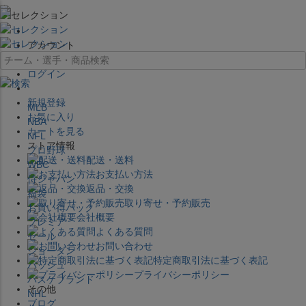
×
アカウント
ログイン
新規登録
MLB
お気に入り
NBA
カートを見る
NFL
ストア情報
プロ野球
配送・送料
WBC
お支払い方法
侍ジャパン
返品・交換
福袋
取り寄せ・予約販売
お買い得パック
会社概要
プレミア
よくある質問
セール
お問い合わせ
ジョーダン
特定商取引法に基づく表記
バッシュ
プライバシーポリシー
バスケブランド
その他
NHL
ブログ