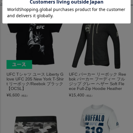
この商品を見たお客様はこちらも見ています！
UFC Tシャツ ユース Liberty G
UFC パーカー リーボック Ree
love UFC 205 New York T-Shir
bok パーカー フーディー フル
t リーボック/Reebok ブラック
ジップ グレー ヘザー Soft Fle
【OCSL】
ece Full-Zip Hoodie Heather
¥
6,600
¥
15,400
（税込）
（税込）