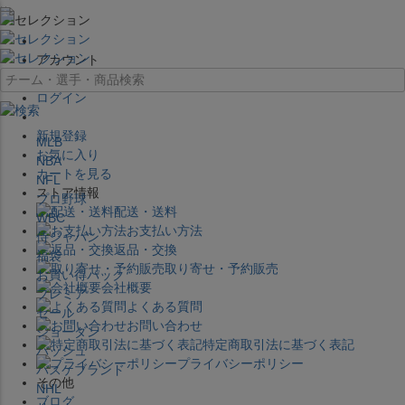
×
アカウント
ログイン
新規登録
MLB
お気に入り
NBA
カートを見る
NFL
ストア情報
プロ野球
配送・送料
WBC
お支払い方法
侍ジャパン
返品・交換
福袋
取り寄せ・予約販売
お買い得パック
会社概要
プレミア
よくある質問
セール
お問い合わせ
ジョーダン
特定商取引法に基づく表記
バッシュ
プライバシーポリシー
バスケブランド
その他
NHL
ブログ