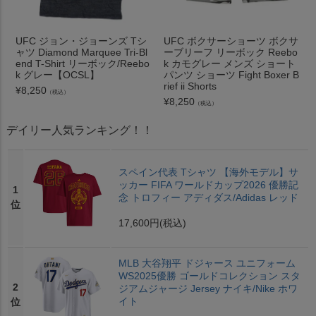
UFC ジョン・ジョーンズ Tシ
UFC ボクサーショーツ ボクサ
ャツ Diamond Marquee Tri-Bl
ーブリーフ リーボック Reebo
end T-Shirt リーボック/Reebo
k カモグレー メンズ ショート
k グレー【OCSL】
パンツ ショーツ Fight Boxer B
rief ii Shorts
¥
8,250
（税込）
¥
8,250
（税込）
デイリー人気ランキング！！
スペイン代表 Tシャツ 【海外モデル】サ
ッカー FIFA ワールドカップ2026 優勝記
1
念 トロフィー アディダス/Adidas レッド
位
17,600円
(税込)
MLB 大谷翔平 ドジャース ユニフォーム
WS2025優勝 ゴールドコレクション スタ
2
ジアムジャージ Jersey ナイキ/Nike ホワ
イト
位