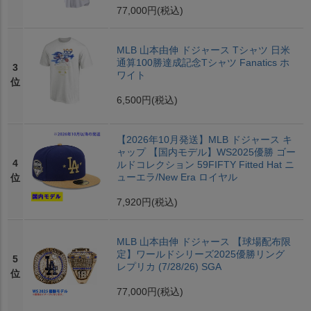
77,000円
(税込)
MLB 山本由伸 ドジャース Tシャツ 日米
通算100勝達成記念Tシャツ Fanatics ホ
3
ワイト
位
6,500円
(税込)
【2026年10月発送】MLB ドジャース キ
ャップ 【国内モデル】WS2025優勝 ゴー
4
ルドコレクション 59FIFTY Fitted Hat ニ
ューエラ/New Era ロイヤル
位
7,920円
(税込)
MLB 山本由伸 ドジャース 【球場配布限
定】ワールドシリーズ2025優勝リング
5
レプリカ (7/28/26) SGA
位
77,000円
(税込)