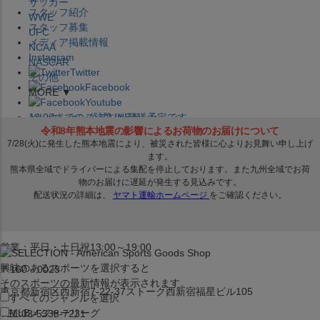
サッカー
スタッフ紹介
WWE
スタッフ募集
UFC
メディア掲載情報
NCAA
Instagram
NASCAR
Twitter
その他
Facebook
MORE ▼
Youtube
セレクション公式LINE@
12:00
までのご注文は
発送予定です。
在庫品は
1-3営業日内で発送
!! ※お取寄せ商品は対象外
×
セレクション新宿本店
ベースボール館
営業：平日・土日祝13:00～19:00
興味のあるスポーツを選択すると
〒160－0023
そのスポーツの最新情報が表示されます。
東京都新宿区西新宿7-22-37ストーク西新宿福星ビル105
すべてのジャンルを選択
MLB
メジャーリーグ
TEL:03-5338-7231