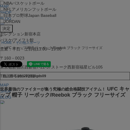
NBA
バスケットボール
MAP
NFL
アメリカンフットボール
SHOP
日本プロ野球
Japan Baseball
BLOG
JORDAN
セレクション新宿本店
x
バスケ/アメフト館
HOME
その他スポーツ
UFC キャップ 帽子 リーボック/Reebok ブラック フリーサイズ
営業：平日・土日祝13:00～19:00
〒160－0023
東京都新宿区西新宿7-22-37ストーク西新宿福星ビル105
TEL:03-5338-7231
商品番号
ufc-201018gds09
MAP
UFC キャ
世界最強のファイターが集う究極の総合格闘技アイテム！
SHOP
ップ 帽子 リーボック/Reebok ブラック フリーサイズ
BLOG
セレクション大阪店BIGSTEP 2F
営業：平日・土日祝12:00～19:00