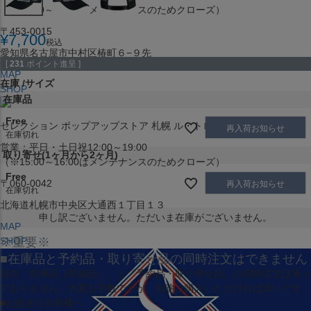
（※15:00～16:00はメンテナンスのためクローズ）
〒453-0015
¥
7,700
税込
愛知県名古屋市中村区椿町６−９先
[
231
ポイント進呈 ]
MAP
在庫
サイズ
SHOP
在庫品
Free
セレクション ポップアップストア 札幌 ル・トロワ店
再入荷お知らせ
在庫切れ
営業：平日・土日祝12:00～19:00
取り寄せ(1ヶ月から2ヶ月)
（※15:00～16:00はメンテナンスのためクローズ）
Free
〒060-0042
再入荷お知らせ
在庫切れ
北海道札幌市中央区大通西１丁目１３
申し訳ございません。ただいま在庫がございません。
MAP
SHOP
※重要※
■在庫品と予約品・取り寄せ品の同時注文はできません
現在
「在庫品（即納品）」
と
「予約品・取り寄せ品」
の同時注文は承っ
ておりません。大変お手数ですが、別途ご購入いただければ幸いです。
■お急ぎのお客様へ