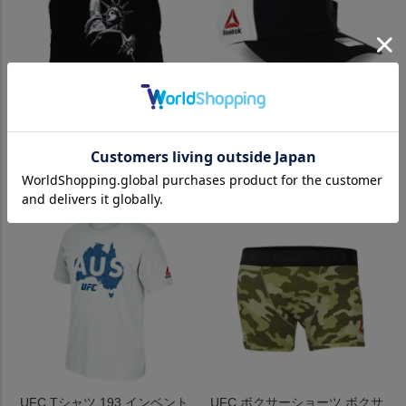
UFC Tシャツ ユース Liberty G
UFC キャップ ストラクチャー
love UFC 205 New York T-Shir
フレックス ハット 帽子 リー
t リーボック/Reebok ブラック
ボック/Reebok ブラック クリ
【OCSL】
ーム ゴールド
¥
6,600
¥
7,700
（税込）
（税込）
UFC Tシャツ 193 インベント
UFC ボクサーショーツ ボクサ