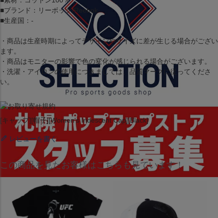
■素材：コットン100％
■ブランド：リーボック/Reebok
■生産国：-
・商品は生産時期によってデザインやサイズに差が生じる場合がござい
ます。
・商品はモニターの影響で色の変化が感じられる場合がございます。
・洗濯・アイロンの使用につきましては、品質マークに従ってくださ
い。
[キャップ][帽子][Women's Iridescent Cap][Black]
レビューを書く
この商品を見たお客様はこちらも見ています！