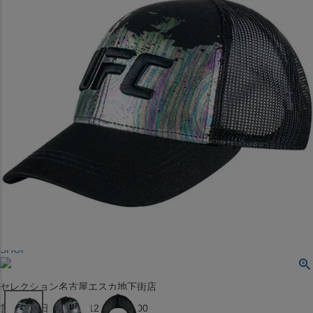
〒542-008
大阪府大阪市中央区西心斎橋1丁目6番14号
TEL:06-4708-3300
MAP
SHOP
BLOG
JR水道橋駅西口店
営業：土・日・祝日のみ 12:00-18:00
〒101-0061
東京都千代田区神田三崎町２丁目２２−１ 1F
MAP
SHOP
セレクション名古屋エスカ地下街店
営業：平日・土日祝12:00～19:00