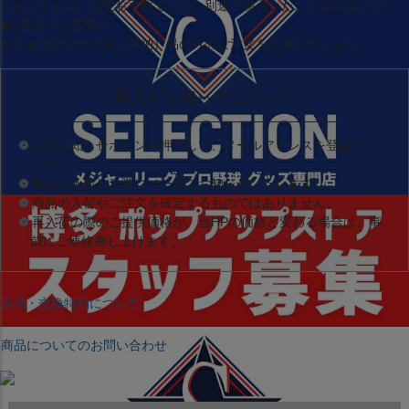
ておりません。大変お手数ですが、別途ご購入いただければ幸いです。
■お急ぎのお客様へ
お急ぎの場合は
在庫（即納）品
のみのご注文をお願い致します。
再入荷お知らせについて
入荷お知らせボタンを押下して、メールアドレスを登録してく
ださい。
商品が入荷した際にメールでお知らせいたします。
商品の入荷やご注文を確定するものではありません。
再入荷の際のご提供価格が、当HPの価格と変わる場合は、事
前にご連絡差し上げます。
返品・交換特約について
商品についてのお問い合わせ