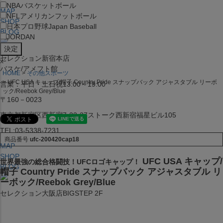
NBA
バスケットボール
MAP
NFL
アメリカンフットボール
SHOP
日本プロ野球
Japan Baseball
BLOG
JORDAN
セレクション新宿本店
x
バスケ/アメフト館
HOME
その他スポーツ
UFC USA キャップ/帽子 Country Pride スナップバック アジャスタブル リーボ
営業：平日・土日祝13:00～19:00
ック/Reebok Grey/Blue
〒160－0023
東京都新宿区西新宿7-22-37ストーク西新宿福星ビル105
TEL:03-5338-7231
商品番号
ufc-200420cap18
MAP
SHOP
UFC USA キャップ/
世界最強の総合格闘技！UFCロゴキャップ！
BLOG
帽子 Country Pride スナップバック アジャスタブル リ
ーボック/Reebok Grey/Blue
セレクション大阪店BIGSTEP 2F
営業：平日・土日祝12:00～19:00