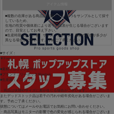
アイテム情報
■複数の在庫がある商品は在庫のうちの1つをサンプルとして採寸
しているため、
生地の性質や個体差により若干の誤差が生じる場合がございます
ので、目安としてお考え下さい。
■生産時期により、色、サイズ、デザイン、素材の質感が多少が
異なる場合がございます。予めご了承ください。
■サイズ：
▼Free
■素材：コットン100％
■ブランド：リーボック/Reebok
■生産国：バングラディッシュ
・商品は状態やサイズに差が生じる場合がございます。
またデッドストック品は若干の汚れや経年劣化がある場合がございま
す。予めご了承ください。
状態についてはメールやお電話でお気軽にお問い合わせください。
・商品写真はモニターの影響で色の変化が感じられる場合がございま