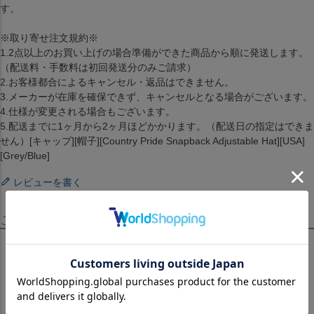
す。
※取り寄せ注文規約※
1.2点以上のお買い上げの場合準備ができた商品から順に発送します。
（配送料・手数料は初回発送分のみご請求）
2.お客様都合によるキャンセル・返品はできません。
3.メーカーが在庫を確保できず、キャンセルとなる場合がございます。
4.仕様が変更される場合もございます。
5.配送までに1ヶ月から2ヶ月ほどかかります。（配送日の指定はできま
せん）[キャップ][帽子][Country Pride Snapback Adjustable Hat][USA]
[Grey/Blue]
レビューを書く
この商品を見たお客様はこちらも見ています！