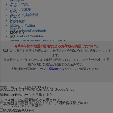
サッカー
スタッフ紹介
WWE
スタッフ募集
UFC
メディア掲載情報
NCAA
Instagram
NASCAR
Twitter
その他
Facebook
MORE ▼
Youtube
セレクション公式LINE@
12:00
までのご注文は
発送予定です。
在庫品は
1-3営業日内で発送
!! ※お取寄せ商品は対象外
×
セレクション新宿本店
ベースボール館
営業：平日・土日祝13:00～19:00
興味のあるスポーツを選択すると
〒160－0023
そのスポーツの最新情報が表示されます。
東京都新宿区西新宿7-22-37ストーク西新宿福星ビル105
すべてのジャンルを選択
MLB
メジャーリーグ
TEL:03-5338-7231