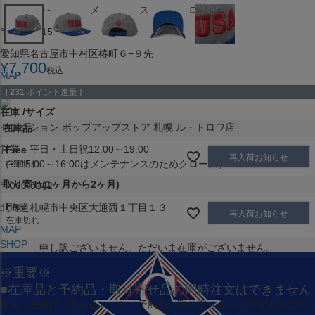
（※15:00～16:00はメンテナンスのためクローズ）
〒453-0015
愛知県名古屋市中村区椿町６−９先
¥
7,700
税込
MAP
SHOP
[
231
ポイント進呈 ]
在庫
サイズ
セレクション ポップアップストア 札幌 ル・トロワ店
在庫品
営業：平日・土日祝12:00～19:00
Free
再入荷お知らせ
（※15:00～16:00はメンテナンスのためクローズ）
在庫切れ
取り寄せ(1ヶ月から2ヶ月)
〒060-0042
Free
北海道札幌市中央区大通西１丁目１３
再入荷お知らせ
在庫切れ
MAP
SHOP
申し訳ございません。ただいま在庫がございません。
※重要※
■在庫品と予約品・取り寄せ品の同時注文はできません
現在
「在庫品（即納品）」
と
「予約品・取り寄せ品」
の同時注文は承っ