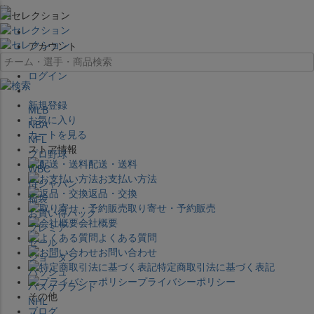
×
アカウント
ログイン
新規登録
MLB
お気に入り
NBA
カートを見る
NFL
ストア情報
プロ野球
配送・送料
WBC
お支払い方法
侍ジャパン
返品・交換
福袋
取り寄せ・予約販売
お買い得パック
会社概要
プレミア
よくある質問
セール
お問い合わせ
ジョーダン
特定商取引法に基づく表記
バッシュ
プライバシーポリシー
バスケブランド
その他
NHL
ブログ