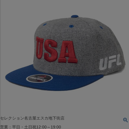
〒542-008
大阪府大阪市中央区西心斎橋1丁目6番14号
TEL:06-4708-3300
MAP
SHOP
BLOG
JR水道橋駅西口店
営業：土・日・祝日のみ 12:00-18:00
〒101-0061
東京都千代田区神田三崎町２丁目２２−１ 1F
MAP
SHOP
セレクション名古屋エスカ地下街店
営業：平日・土日祝12:00～19:00