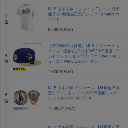
MLB 山本由伸 ドジャース Tシャツ 日米
通算100勝達成記念Tシャツ Fanatics ホ
3
ワイト
位
6,500円
(税込)
【2026年10月発送】MLB ドジャース キ
ャップ 【国内モデル】WS2025優勝 ゴー
4
ルドコレクション 59FIFTY Fitted Hat ニ
ューエラ/New Era ロイヤル
位
7,920円
(税込)
MLB 山本由伸 ドジャース 【球場配布限
定】ワールドシリーズ2025優勝リング
5
レプリカ (7/28/26) SGA
位
77,000円
(税込)
MLB 大谷翔平 ドジャース 【球場配布限