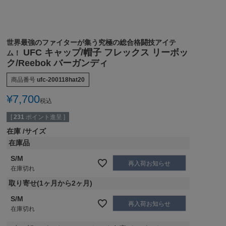
世界最強のファイターが集う究極の総合格闘技アイテ
UFC キャップ/帽子 フレックス リーボッ
ム！
ク/Reebok バーガンディ
商品番号
ufc-200118hat20
¥
7,700
税込
[
231
ポイント進呈 ]
在庫
サイズ
在庫品
S/M
再入荷お知らせ
在庫切れ
取り寄せ(1ヶ月から2ヶ月)
S/M
再入荷お知らせ
在庫切れ