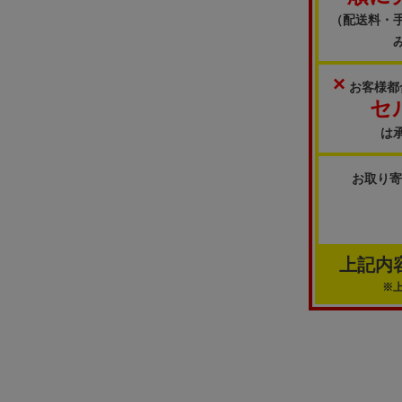
（配送料・
×
お客様都
セ
は
お取り
上記内
※