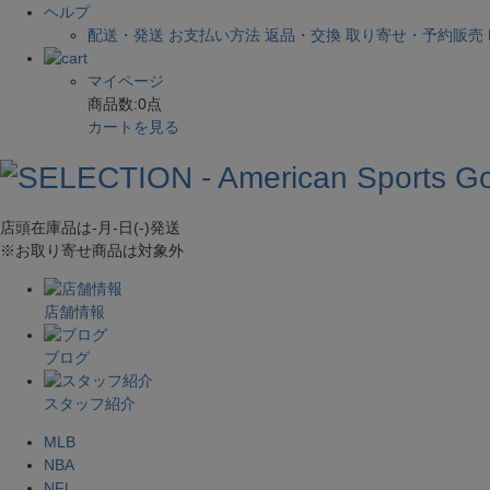
ヘルプ
配送・発送
お支払い方法
返品・交換
取り寄せ・予約販売
マイページ
商品数:
0
点
カートを見る
店頭在庫品は
-月-日(-)
発送
※お取り寄せ商品は対象外
店舗情報
ブログ
スタッフ紹介
MLB
NBA
NFL