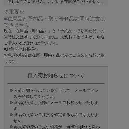
申し訳ございません。ただいま在庫がございません。
※重要※
■在庫品と予約品・取り寄せ品の同時注文は
できません
現在
「在庫品（即納品）」
と
「予約品・取り寄せ品」
の
同時注文は承っておりません。大変お手数ですが、別途
ご購入いただければ幸いです。
■お急ぎのお客様へ
お急ぎの場合は
在庫（即納）品
のみのご注文をお願い致
します。
再入荷お知らせについて
入荷お知らせボタンを押下して、メールアドレ
スを登録してください。
商品が入荷した際にメールでお知らせいたしま
す。
商品の入荷やご注文を確定するものではありま
せん。
再入荷の際のご提供価格が、当HPの価格と変わ