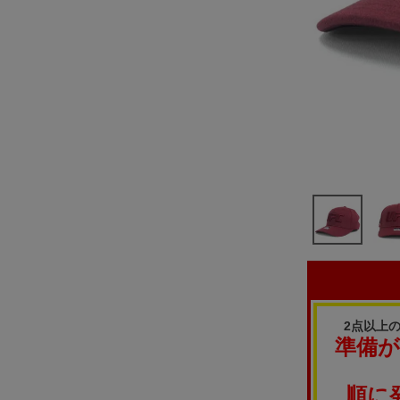
2点以上
準備
順に