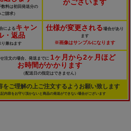
がございます
手数料は初回発送分の
みご請求）
キャン
仕様が変更される
合による
場合があり
ル・返品
ます
※画像はサンプルになります
承り兼ねます
1ヶ月から2ヶ月ほど
寄せ注文の場合、発送までに
お時間がかかります
（配送日の指定はできません）
容をご理解の上ご注文するようお願い致します
上記内容をお守り頂かないと商品の発送ができない場合がございます