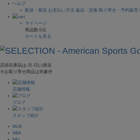
ヘルプ
配送・発送
お支払い方法
返品・交換
取り寄せ・予約販売
マイページ
商品数:
0
点
カートを見る
店頭在庫品は
-月-日(-)
発送
※お取り寄せ商品は対象外
店舗情報
ブログ
スタッフ紹介
MLB
NBA
NFL