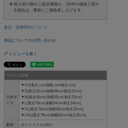
再入荷の際のご提供価格が、当HPの価格と変わ
る場合は、事前にご連絡差し上げます。
返品・交換特約について
商品についてのお問い合わせ
レビューを書く
アイテム詳細
▼XS[着丈-cm/身幅-cm/袖丈-cm]
▼S[着丈62cm/身幅48cm/袖丈22cm]
日本サ
▼M[着丈66cm/身幅50cm/袖丈23cm]
イズ
▼L[着丈70cm/身幅54cm/袖丈24cm]
▼XL[着丈74cm/身幅58cm/袖丈25cm]
▼XXL[着丈78cm/身幅60cm/袖丈26cm]
素材
ポリエステル100％