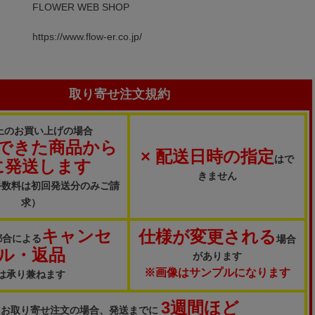
FLOWER WEB SHOP
https://www.flow-er.co.jp/
取り寄せ注文規約
上のお買い上げの場合
できた商品から
× 配送日時の指定
はで
に発送します
きません
手数料は初回発送分のみご請
求）
キャンセ
仕様が変更される
都合による
場合
ル・返品
があります
※画像はサンプルになります
は承り兼ねます
3週間ほど
お取り寄せ注文の場合、発送までに