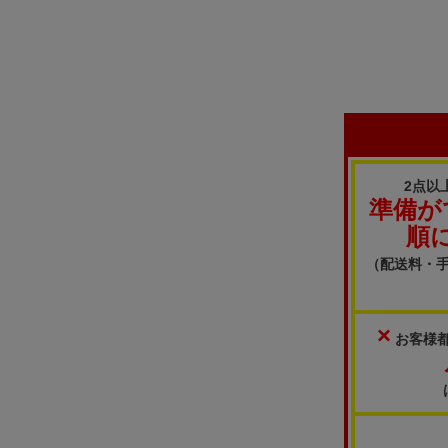
2点以
準備が
順
（配送料・
×
お客様