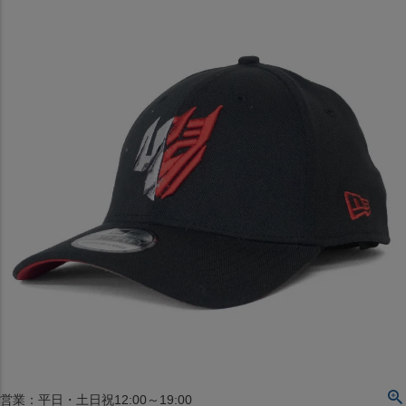
〒542-008
大阪府大阪市中央区西心斎橋1丁目6番14号
TEL:06-4708-3300
MAP
SHOP
BLOG
JR水道橋駅西口店
営業：土・日・祝日のみ 12:00-18:00
〒101-0061
東京都千代田区神田三崎町２丁目２２−１ 1F
MAP
SHOP
セレクション名古屋エスカ地下街店
営業：平日・土日祝12:00～19:00