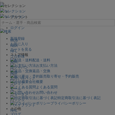
×
アカウント
ログイン
新規登録
MLB
お気に入り
NBA
カートを見る
NFL
ストア情報
プロ野球
配送・送料
WBC
お支払い方法
侍ジャパン
返品・交換
福袋
取り寄せ・予約販売
お買い得パック
会社概要
プレミア
よくある質問
セール
お問い合わせ
ジョーダン
特定商取引法に基づく表記
バッシュ
プライバシーポリシー
バスケブランド
その他
NHL
ブログ