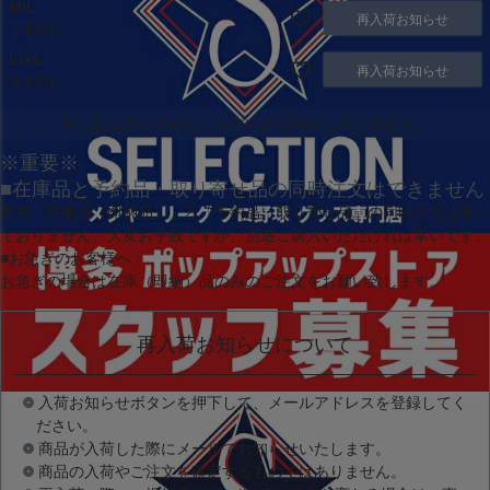
M/L
再入荷お知らせ
在庫切れ
L/XL
再入荷お知らせ
在庫切れ
申し訳ございません。ただいま在庫がございません。
※重要※
■在庫品と予約品・取り寄せ品の同時注文はできません
現在
「在庫品（即納品）」
と
「予約品・取り寄せ品」
の同時注文は承っ
ておりません。大変お手数ですが、別途ご購入いただければ幸いです。
■お急ぎのお客様へ
お急ぎの場合は
在庫（即納）品
のみのご注文をお願い致します。
再入荷お知らせについて
入荷お知らせボタンを押下して、メールアドレスを登録してく
ださい。
商品が入荷した際にメールでお知らせいたします。
商品の入荷やご注文を確定するものではありません。