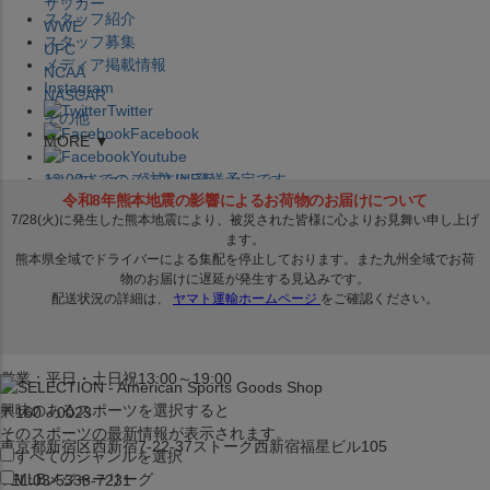
サッカー
スタッフ紹介
WWE
スタッフ募集
UFC
メディア掲載情報
NCAA
Instagram
NASCAR
Twitter
その他
Facebook
MORE ▼
Youtube
セレクション公式LINE@
12:00
までのご注文は
発送予定です。
在庫品は
1-3営業日内で発送
!! ※お取寄せ商品は対象外
×
セレクション新宿本店
ベースボール館
営業：平日・土日祝13:00～19:00
興味のあるスポーツを選択すると
〒160－0023
そのスポーツの最新情報が表示されます。
東京都新宿区西新宿7-22-37ストーク西新宿福星ビル105
すべてのジャンルを選択
MLB
メジャーリーグ
TEL:03-5338-7231