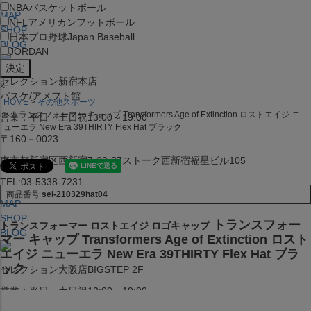
NBA
バスケットボール
MAP
NFL
アメリカンフットボール
SHOP
日本プロ野球
Japan Baseball
BLOG
JORDAN
セレクション新宿本店
x
バスケ/アメフト館
HOME
その他スポーツ
トランスフォーマー キャップ Transformers Age of Extinction ロストエイジ ニ
営業：平日・土日祝13:00～19:00
ューエラ New Era 39THIRTY Flex Hat ブラック
〒160－0023
東京都新宿区西新宿7-22-37ストーク西新宿福星ビル105
TEL:03-5338-7231
商品番号
sel-210329hat04
MAP
SHOP
トランスフォー
トランスフォーマー ロストエイジ ロゴキャップ
BLOG
マー キャップ Transformers Age of Extinction ロスト
エイジ ニューエラ New Era 39THIRTY Flex Hat ブラ
ック
セレクション大阪店BIGSTEP 2F
営業：平日・土日祝12:00～19:00