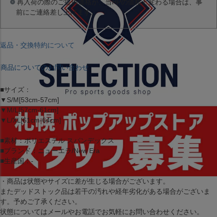
再入荷の際のご提供価格が、当HPの価格と変わる場合は、事
前にご連絡差し上げます。
返品・交換特約について
商品についてのお問い合わせ
■サイズ：
▼S/M[53cm-57cm]
▼M/L[57cm-61cm]
▼L/XL[61cm-64cm]
■素材：ポリエステル スパンデックス
■ブランド：ニューエラ/New Era
■生産国：-
・商品は状態やサイズに差が生じる場合がございます。
またデッドストック品は若干の汚れや経年劣化がある場合がございま
す。予めご了承ください。
状態についてはメールやお電話でお気軽にお問い合わせください。