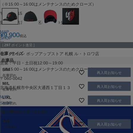
（※15:00～16:00はメンテナンスのためクローズ）
〒453-0015
愛知県名古屋市中村区椿町６−９先
MAP
¥
9,900
税込
SHOP
[
297
ポイント進呈 ]
在庫
サイズ
セレクション ポップアップストア 札幌 ル・トロワ店
在庫品
営業：平日・土日祝12:00～19:00
（※15:00～16:00はメンテナンスのためクローズ）
S/M
再入荷お知らせ
在庫切れ
〒060-0042
M/L
再入荷お知らせ
北海道札幌市中央区大通西１丁目１３
在庫切れ
MAP
L/XL
再入荷お知らせ
SHOP
在庫切れ
取り寄せ(1ヶ月～2ヶ月)
S/M
再入荷お知らせ
在庫切れ