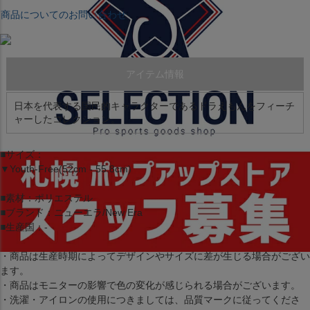
商品についてのお問い合わせ
アイテム情報
日本を代表する国民的キャラクターであるドラえもんをフィーチ
ャーしたコレクション。
■サイズ：
▼Youth-Free(52cm - 55.8cm)
■素材：ポリエステル
■ブランド：ニューエラ/New Era
■生産国：-
・商品は生産時期によってデザインやサイズに差が生じる場合がござい
ます。
・商品はモニターの影響で色の変化が感じられる場合がございます。
・洗濯・アイロンの使用につきましては、品質マークに従ってくださ