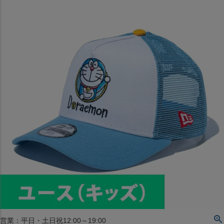
〒542-008
大阪府大阪市中央区西心斎橋1丁目6番14号
TEL:06-4708-3300
MAP
SHOP
BLOG
JR水道橋駅西口店
営業：土・日・祝日のみ 12:00-18:00
〒101-0061
東京都千代田区神田三崎町２丁目２２−１ 1F
MAP
SHOP
セレクション名古屋エスカ地下街店
営業：平日・土日祝12:00～19:00