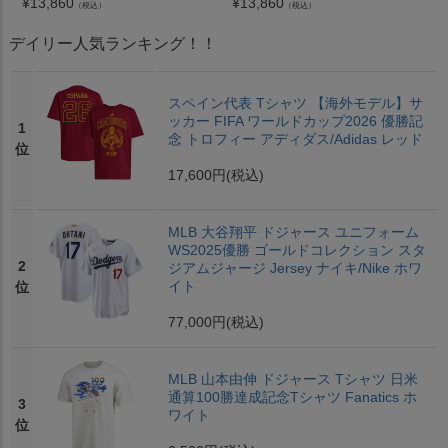
¥
13,860
¥
13,860
（税込）
（税込）
デイリー人気ランキング！！
スペイン代表 Tシャツ 【海外モデル】サ
ッカー FIFA ワールドカップ2026 優勝記
1
念 トロフィー アディダス/Adidas レッド
位
17,600円
(税込)
MLB 大谷翔平 ドジャース ユニフォーム
WS2025優勝 ゴールドコレクション スタ
2
ジアムジャージ Jersey ナイキ/Nike ホワ
イト
位
77,000円
(税込)
MLB 山本由伸 ドジャース Tシャツ 日米
通算100勝達成記念Tシャツ Fanatics ホ
3
ワイト
位