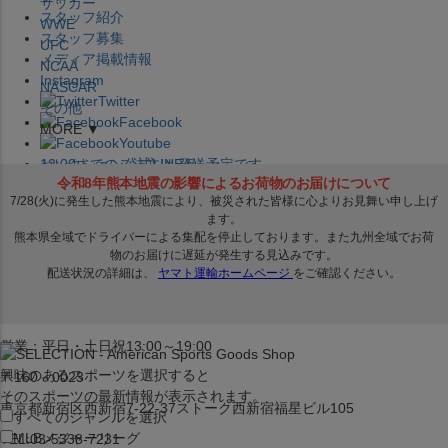
サッカー
スタッフ紹介
WWE
スタッフ募集
UFC
メディア掲載情報
NCAA
Instagram
NASCAR
Twitter
その他
Facebook
MORE ▼
Youtube
セレクション公式LINE@
12:00
までのご注文は
発送予定です。
在庫品は
1-3営業日内で発送
!! ※お取寄せ商品は対象外
×
セレクション新宿本店
ベースボール館
営業：平日・土日祝13:00～19:00
興味のあるスポーツを選択すると
〒160－0023
そのスポーツの最新情報が表示されます。
東京都新宿区西新宿7-22-37ストーク西新宿福星ビル105
すべてのジャンルを選択
MLB
メジャーリーグ
TEL:03-5338-7231