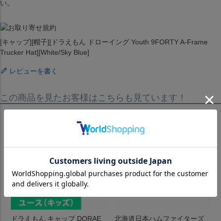
い。
[キャップ][帽子][ドラえもん ドローイング Youth 9FORTY A-Frame
Trucker Hat][White/Sky Blue]
レビューを書く
この商品を見たお客様はこちらも見ています！
ドラえもん キャップ DORAE
北海道日本ハムファイターズ