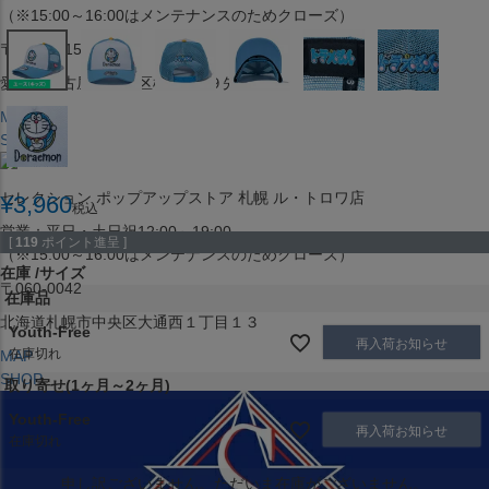
（※15:00～16:00はメンテナンスのためクローズ）
〒453-0015
愛知県名古屋市中村区椿町６−９先
MAP
SHOP
セレクション ポップアップストア 札幌 ル・トロワ店
¥
3,960
税込
営業：平日・土日祝12:00～19:00
[
119
ポイント進呈 ]
（※15:00～16:00はメンテナンスのためクローズ）
在庫
サイズ
〒060-0042
在庫品
北海道札幌市中央区大通西１丁目１３
Youth-Free
再入荷お知らせ
在庫切れ
MAP
SHOP
取り寄せ(1ヶ月～2ヶ月)
Youth-Free
再入荷お知らせ
在庫切れ
申し訳ございません。ただいま在庫がございません。