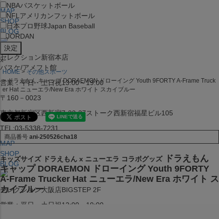
NBA
バスケットボール
MAP
NFL
アメリカンフットボール
SHOP
日本プロ野球
Japan Baseball
BLOG
JORDAN
セレクション新宿本店
x
バスケ/アメフト館
HOME
その他スポーツ
ドラえもん キャップ DORAEMON ドローイング Youth 9FORTY A-Frame Truck
営業：平日・土日祝13:00～19:00
er Hat ニューエラ/New Era ホワイト スカイブルー
〒160－0023
東京都新宿区西新宿7-22-37ストーク西新宿福星ビル105
TEL:03-5338-7231
商品番号
ani-250526cha18
MAP
SHOP
ドラえもん
キッズサイズ ドラえもん x ニューエラ コラボグッズ
BLOG
キャップ DORAEMON ドローイング Youth 9FORTY
A-Frame Trucker Hat ニューエラ/New Era ホワイト ス
カイブルー
セレクション大阪店BIGSTEP 2F
営業：平日・土日祝12:00～19:00