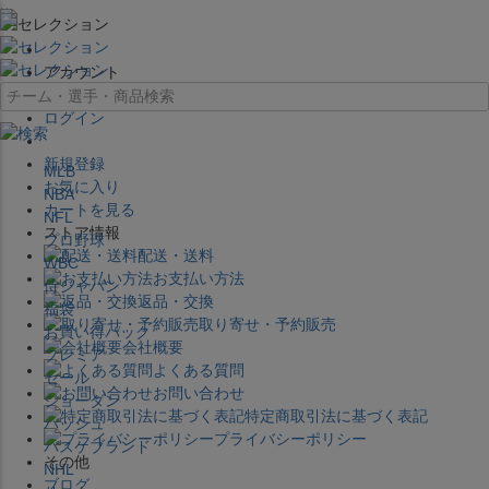
×
アカウント
ログイン
新規登録
MLB
お気に入り
NBA
カートを見る
NFL
ストア情報
プロ野球
配送・送料
WBC
お支払い方法
侍ジャパン
返品・交換
福袋
取り寄せ・予約販売
お買い得パック
会社概要
プレミア
よくある質問
セール
お問い合わせ
ジョーダン
特定商取引法に基づく表記
バッシュ
プライバシーポリシー
バスケブランド
その他
NHL
ブログ