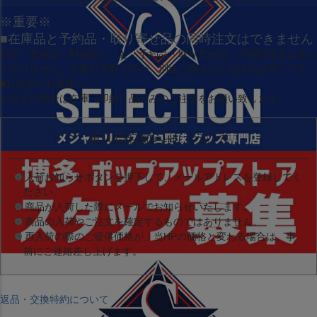
※重要※
■在庫品と予約品・取り寄せ品の同時注文はできません
現在
「在庫品（即納品）」
と
「予約品・取り寄せ品」
の同時注文は承っ
ておりません。大変お手数ですが、別途ご購入いただければ幸いです。
■お急ぎのお客様へ
お急ぎの場合は
在庫（即納）品
のみのご注文をお願い致します。
再入荷お知らせについて
入荷お知らせボタンを押下して、メールアドレスを登録してく
ださい。
商品が入荷した際にメールでお知らせいたします。
商品の入荷やご注文を確定するものではありません。
再入荷の際のご提供価格が、当HPの価格と変わる場合は、事
前にご連絡差し上げます。
返品・交換特約について