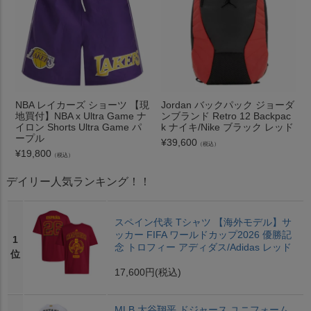
NBA レイカーズ ショーツ 【現
Jordan バックパック ジョーダ
地買付】NBA x Ultra Game ナ
ンブランド Retro 12 Backpac
イロン Shorts Ultra Game パ
k ナイキ/Nike ブラック レッド
ープル
¥
39,600
（税込）
¥
19,800
（税込）
デイリー人気ランキング！！
スペイン代表 Tシャツ 【海外モデル】サ
ッカー FIFA ワールドカップ2026 優勝記
1
念 トロフィー アディダス/Adidas レッド
位
17,600円
(税込)
MLB 大谷翔平 ドジャース ユニフォーム