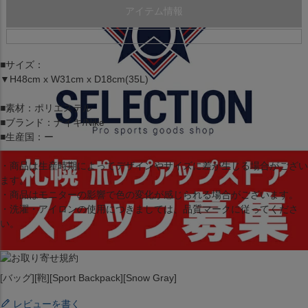
アイテム情報
■サイズ：
▼H48cm x W31cm x D18cm(35L)
■素材：ポリエステル
■ブランド：ナイキ/Nike
■生産国：ー
・商品は生産時期によってデザインやサイズに差が生じる場合がござい
ます。
・商品はモニターの影響で色の変化が感じられる場合がございます。
・洗濯・アイロンの使用につきましては、品質マークに従ってくださ
い。
[バッグ][鞄][Sport Backpack][Snow Gray]
レビューを書く