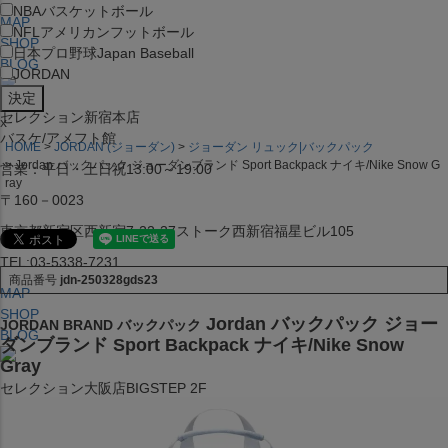
NBA
バスケットボール
MAP
NFL
アメリカンフットボール
SHOP
日本プロ野球
Japan Baseball
BLOG
JORDAN
セレクション新宿本店
x
バスケ/アメフト館
HOME
JORDAN (ジョーダン)
ジョーダン リュック|バックパック
Jordan バックパック ジョーダンブランド Sport Backpack ナイキ/Nike Snow G
営業：平日・土日祝13:00～19:00
ray
〒160－0023
東京都新宿区西新宿7-22-37ストーク西新宿福星ビル105
TEL:03-5338-7231
商品番号
jdn-250328gds23
MAP
SHOP
Jordan バックパック ジョー
JORDAN BRAND バックパック
BLOG
ダンブランド Sport Backpack ナイキ/Nike Snow
Gray
セレクション大阪店BIGSTEP 2F
営業：平日・土日祝12:00～19:00