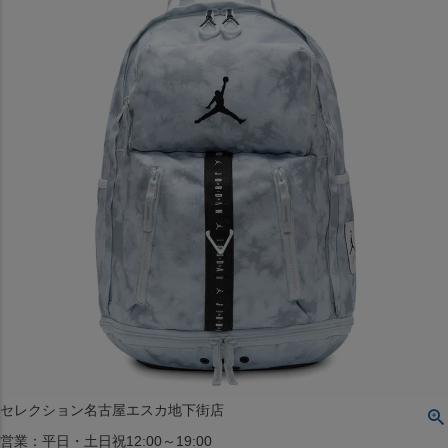
〒542-008
大阪府大阪市中央区西心斎橋1丁目6番14号
TEL:06-4708-3300
MAP
SHOP
BLOG
JR水道橋駅西口店
営業：土・日・祝日のみ 12:00-18:00
〒101-0061
東京都千代田区神田三崎町２丁目２２−１ 1F
MAP
SHOP
セレクション名古屋エスカ地下街店
営業：平日・土日祝12:00～19:00