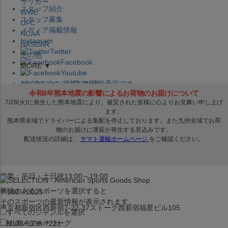
サッカー
スタッフ紹介
WWE
スタッフ募集
UFC
メディア掲載情報
NCAA
Instagram
NASCAR
Twitter
その他
Facebook
MORE ▼
Youtube
セレクション公式LINE@
12:00
までのご注文は
発送予定です。
在庫品は
1-3営業日内で発送
!! ※お取寄せ商品は対象外
×
セレクション新宿本店
ベースボール館
営業：平日・土日祝13:00～19:00
興味のあるスポーツを選択すると
〒160－0023
そのスポーツの最新情報が表示されます。
東京都新宿区西新宿7-22-37ストーク西新宿福星ビル105
すべてのジャンルを選択
MLB
メジャーリーグ
TEL:03-5338-7231