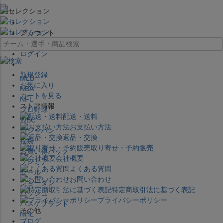
×
アカウント
ログイン
新規登録
MLB
お気に入り
NBA
カートを見る
NFL
ストア情報
プロ野球
配送・送料
WBC
お支払い方法
侍ジャパン
返品・交換
福袋
取り寄せ・予約販売
お買い得パック
会社概要
プレミア
よくある質問
セール
お問い合わせ
ジョーダン
特定商取引法に基づく表記
バッシュ
プライバシーポリシー
バスケブランド
その他
NHL
ブログ