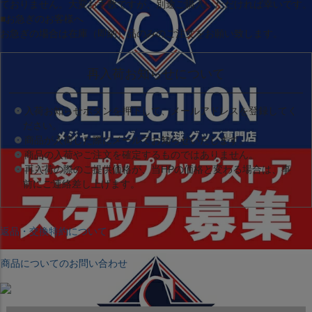
ておりません。大変お手数ですが、別途ご購入いただければ幸いです。
■お急ぎのお客様へ
お急ぎの場合は
在庫（即納）品
のみのご注文をお願い致します。
再入荷お知らせについて
入荷お知らせボタンを押下して、メールアドレスを登録してく
ださい。
商品が入荷した際にメールでお知らせいたします。
商品の入荷やご注文を確定するものではありません。
再入荷の際のご提供価格が、当HPの価格と変わる場合は、事
前にご連絡差し上げます。
返品・交換特約について
商品についてのお問い合わせ