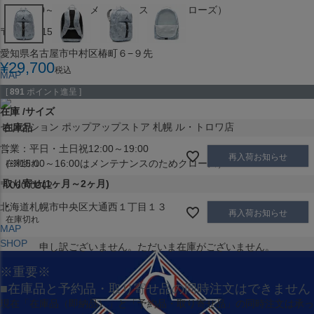
（※15:00～16:00はメンテナンスのためクローズ）
〒453-0015
愛知県名古屋市中村区椿町６−９先
¥
29,700
税込
MAP
SHOP
[
891
ポイント進呈 ]
在庫
サイズ
セレクション ポップアップストア 札幌 ル・トロワ店
在庫品
営業：平日・土日祝12:00～19:00
-
再入荷お知らせ
（※15:00～16:00はメンテナンスのためクローズ）
在庫切れ
取り寄せ(1ヶ月～2ヶ月)
〒060-0042
-
北海道札幌市中央区大通西１丁目１３
再入荷お知らせ
在庫切れ
MAP
SHOP
申し訳ございません。ただいま在庫がございません。
※重要※
■在庫品と予約品・取り寄せ品の同時注文はできません
現在
「在庫品（即納品）」
と
「予約品・取り寄せ品」
の同時注文は承っ