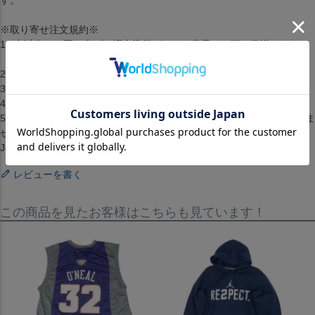
※取り寄せ注文規約※
1.2点以上のお買い上げの場合準備ができた商品から順に発送します。
（配送料・手数料は初回発送分のみご請求）
2.お客様都合によるキャンセル・返品はできません。
3.メーカーが在庫を確保できず、キャンセルとなる場合がございます。
4.仕様が変更される場合もございます。
5.配送までに1ヶ月から2ヶ月ほどかかります。（配送日の指定はできま
せん）[ジャージ][ユニホーム][Jordan Re2Pect Baseball Jersey][Derek
Jeter][Navy/Gold]
レビューを書く
この商品を見たお客様はこちらも見ています！