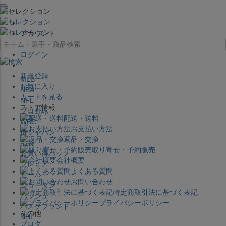
×
アカウント
ログイン
新規登録
MLB
お気に入り
NBA
カートを見る
NFL
ストア情報
プロ野球
配送・送料
WBC
お支払い方法
侍ジャパン
返品・交換
福袋
取り寄せ・予約販売
お買い得パック
会社概要
プレミア
よくある質問
セール
お問い合わせ
ジョーダン
特定商取引法に基づく表記
バッシュ
プライバシーポリシー
バスケブランド
その他
NHL
ブログ