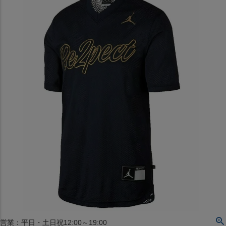
〒542-008
大阪府大阪市中央区西心斎橋1丁目6番14号
TEL:06-4708-3300
MAP
SHOP
BLOG
JR水道橋駅西口店
営業：土・日・祝日のみ 12:00-18:00
〒101-0061
東京都千代田区神田三崎町２丁目２２−１ 1F
MAP
SHOP
セレクション名古屋エスカ地下街店
営業：平日・土日祝12:00～19:00