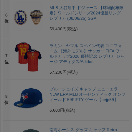
MLB 大谷翔平 ドジャース 【球場配布限
定】ワールドシリーズ2024優勝リング
6
レプリカ (08/06/25) SGA
位
59,400円
(税込)
ラミン・ヤマル スペイン代表 ユニフォ
ーム 【海外モデル】サッカー FIFA ワー
7
ルドカップ2026 優勝記念 レプリカ ジャ
ージ アディダス/Adidas
位
57,200円
(税込)
ブルージェイズ キャップ ニューエラ
NEW ERA MLB オーセンティック オンフ
8
ィールド 59FIFTY ゲーム【nejp59】
位
6,600円
(税込)
南海ホークス グッズ キャップ Retro