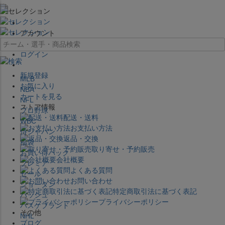
×
アカウント
ログイン
新規登録
MLB
お気に入り
NBA
カートを見る
NFL
ストア情報
プロ野球
配送・送料
WBC
お支払い方法
侍ジャパン
返品・交換
福袋
取り寄せ・予約販売
お買い得パック
会社概要
プレミア
よくある質問
セール
お問い合わせ
ジョーダン
特定商取引法に基づく表記
バッシュ
プライバシーポリシー
バスケブランド
その他
NHL
ブログ