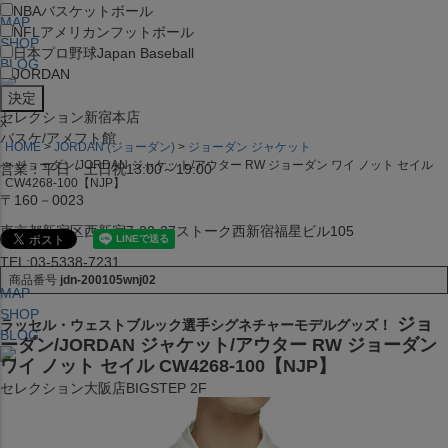
NBA
バスケットボール
MAP
NFL
アメリカンフットボール
SHOP
日本プロ野球
Japan Baseball
BLOG
JORDAN
セレクション新宿本店
x
バスケ/アメフト館
HOME
JORDAN (ジョーダン)
ジョーダン ジャケット
ジョーダン/JORDAN ジャケット/アウター RW ジョーダン ワイ ノット セイル
営業：平日・土日祝13:00～19:00
CW4268-100【NJP】
〒160－0023
東京都新宿区西新宿7-22-37ストーク西新宿福星ビル105
TEL:03-5338-7231
商品番号
jdn-200105wnj02
MAP
SHOP
ジョ
ラッセル・ウェストブルック選手シグネチャーモデルグッズ！
BLOG
ーダン/JORDAN ジャケット/アウター RW ジョーダン
ワイ ノット セイル CW4268-100【NJP】
セレクション大阪店BIGSTEP 2F
営業：平日・土日祝12:00～19:00