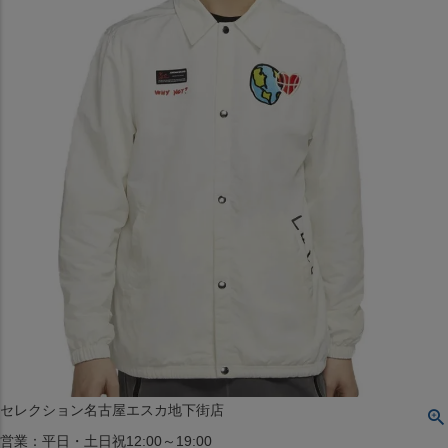
〒542-008
大阪府大阪市中央区西心斎橋1丁目6番14号
TEL:06-4708-3300
MAP
SHOP
BLOG
JR水道橋駅西口店
営業：土・日・祝日のみ 12:00-18:00
〒101-0061
東京都千代田区神田三崎町２丁目２２−１ 1F
MAP
SHOP
セレクション名古屋エスカ地下街店
営業：平日・土日祝12:00～19:00