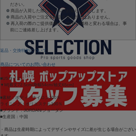
ださい。
商品が入荷した際にメールでお知らせいたします。
商品の入荷やご注文を確定するものではありません。
再入荷の際のご提供価格が、当HPの価格と変わる場合は、事
前にご連絡差し上げます。
返品・交換特約について
商品についてのお問い合わせ
■USサイズ：
▼M[着丈72.5cm/身幅54cm/袖丈65cm]
■素材：ボディ：ナイロン100％
ライニング：ポリエステル100％
■ブランド：JORDAN/ジョーダン
■生産国：中国
・商品は生産時期によってデザインやサイズに差が生じる場合がござい
ます。