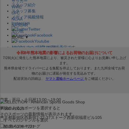
サッカー
スタッフ紹介
WWE
スタッフ募集
UFC
メディア掲載情報
NCAA
Instagram
NASCAR
Twitter
その他
Facebook
MORE ▼
Youtube
セレクション公式LINE@
12:00
までのご注文は
発送予定です。
在庫品は
1-3営業日内で発送
!! ※お取寄せ商品は対象外
×
セレクション新宿本店
ベースボール館
営業：平日・土日祝13:00～19:00
興味のあるスポーツを選択すると
〒160－0023
そのスポーツの最新情報が表示されます。
東京都新宿区西新宿7-22-37ストーク西新宿福星ビル105
すべてのジャンルを選択
MLB
メジャーリーグ
TEL:03-5338-7231