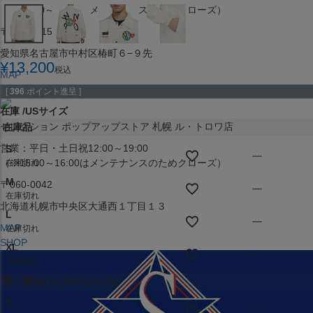
（※15:00～16:00はメンテナンスのためクローズ）
〒453-0015
愛知県名古屋市中村区椿町６−９先
¥
13,200
税込
MAP
SHOP
[
396
ポイント進呈 ]
在庫
USサイズ
セレクション ポップアップストア 札幌 ル・トロワ店
在庫品
営業：平日・土日祝12:00～19:00
S
—
（※15:00～16:00はメンテナンスのためクローズ）
在庫切れ
M
〒060-0042
—
在庫切れ
北海道札幌市中央区大通西１丁目１３
L
—
MAP
在庫切れ
SHOP
XL
—
在庫切れ
取り寄せ(1ヶ月から2ヶ月)
S
—