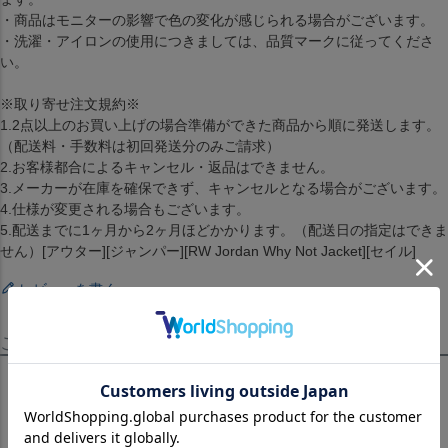
・商品はモニターの影響で色の変化が感じられる場合がございます。
・洗濯・アイロンの使用につきましては、品質マークに従ってくださ
い。
※取り寄せ注文規約※
1.2点以上のお買い上げの場合準備ができた商品から順に発送します。
（配送料・手数料は初回発送分のみご請求）
2.お客様都合によるキャンセル・返品はできません。
3.メーカーが在庫を確保できず、キャンセルとなる場合がございます。
4.仕様が変更される場合もございます。
5.配送までに1ヶ月から2ヶ月ほどかかります。（配送日の指定はできま
せん）[アウター][ジャンパー][RW Jordan Why Not Jacket][セイル]
レビューを書く
この商品を見たお客様はこちらも見ています！