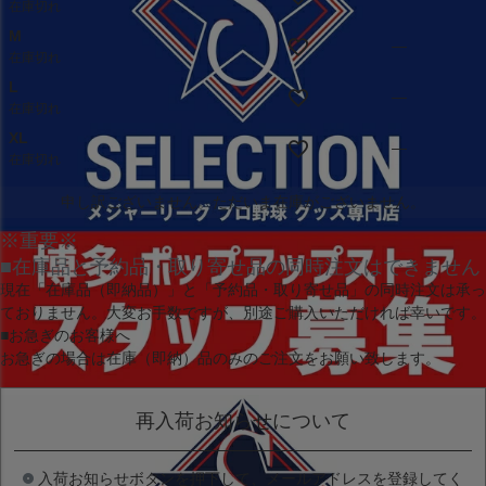
在庫切れ
M
—
在庫切れ
L
—
在庫切れ
XL
—
在庫切れ
申し訳ございません。ただいま在庫がございません。
※重要※
■在庫品と予約品・取り寄せ品の同時注文はできません
現在
「在庫品（即納品）」
と
「予約品・取り寄せ品」
の同時注文は承っ
ておりません。大変お手数ですが、別途ご購入いただければ幸いです。
■お急ぎのお客様へ
お急ぎの場合は
在庫（即納）品
のみのご注文をお願い致します。
再入荷お知らせについて
入荷お知らせボタンを押下して、メールアドレスを登録してく