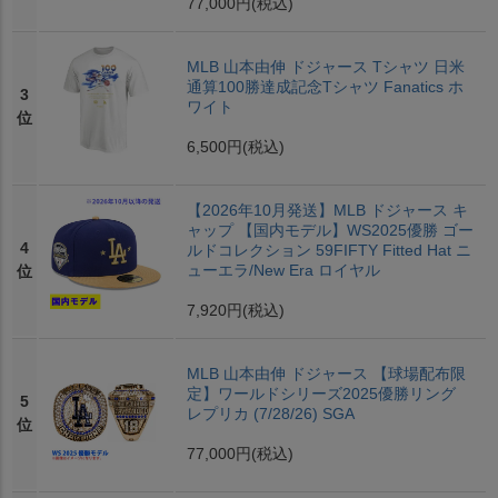
77,000円
(税込)
MLB 山本由伸 ドジャース Tシャツ 日米
通算100勝達成記念Tシャツ Fanatics ホ
3
ワイト
位
6,500円
(税込)
【2026年10月発送】MLB ドジャース キ
ャップ 【国内モデル】WS2025優勝 ゴー
4
ルドコレクション 59FIFTY Fitted Hat ニ
ューエラ/New Era ロイヤル
位
7,920円
(税込)
MLB 山本由伸 ドジャース 【球場配布限
定】ワールドシリーズ2025優勝リング
5
レプリカ (7/28/26) SGA
位
77,000円
(税込)