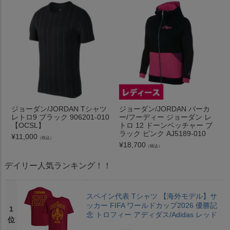
ジョーダン/JORDAN Tシャツ
ジョーダン/JORDAN パーカ
レトロ9 ブラック 906201-010
ー/フーディー ジョーダン レ
【OCSL】
トロ 12 ドーンベッチャー ブ
ラック ピンク AJ5189-010
¥
11,000
（税込）
¥
18,700
（税込）
デイリー人気ランキング！！
スペイン代表 Tシャツ 【海外モデル】サ
ッカー FIFA ワールドカップ2026 優勝記
1
念 トロフィー アディダス/Adidas レッド
位