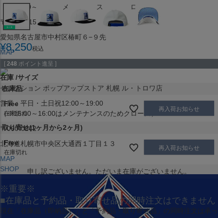
（※15:00～16:00はメンテナンスのためクローズ）
〒453-0015
愛知県名古屋市中村区椿町６−９先
¥
8,250
税込
MAP
SHOP
[
248
ポイント進呈 ]
在庫
サイズ
セレクション ポップアップストア 札幌 ル・トロワ店
在庫品
営業：平日・土日祝12:00～19:00
Free
再入荷お知らせ
（※15:00～16:00はメンテナンスのためクローズ）
在庫切れ
取り寄せ(1ヶ月から2ヶ月)
〒060-0042
Free
北海道札幌市中央区大通西１丁目１３
再入荷お知らせ
在庫切れ
MAP
SHOP
申し訳ございません。ただいま在庫がございません。
※重要※
■在庫品と予約品・取り寄せ品の同時注文はできません
現在
「在庫品（即納品）」
と
「予約品・取り寄せ品」
の同時注文は承っ