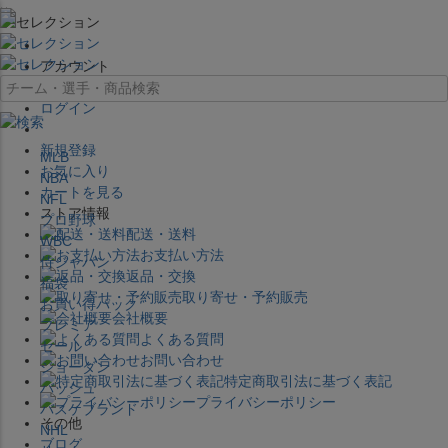
×
アカウント
ログイン
新規登録
MLB
お気に入り
NBA
カートを見る
NFL
ストア情報
プロ野球
配送・送料
WBC
お支払い方法
侍ジャパン
返品・交換
福袋
取り寄せ・予約販売
お買い得パック
会社概要
プレミア
よくある質問
セール
お問い合わせ
ジョーダン
特定商取引法に基づく表記
バッシュ
プライバシーポリシー
バスケブランド
その他
NHL
ブログ