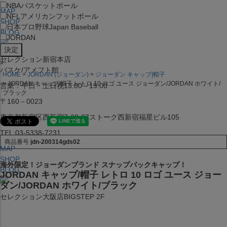
NBA
バスケットボール
MAP
NFL
アメリカンフットボール
SHOP
日本プロ野球
Japan Baseball
BLOG
JORDAN
セレクション新宿本店
x
バスケ/アメフト館
HOME
JORDAN (ジョーダン)
ジョーダン キャップ|帽子
JORDAN キャップ/帽子 レトロ 10 ロゴ ユース ジョーダン/JORDAN ホワイト/
営業：平日・土日祝13:00～19:00
ブラック
〒160－0023
東京都新宿区西新宿7-22-37ストーク西新宿福星ビル105
TEL:03-5338-7231
商品番号
jdn-200314gds02
MAP
SHOP
海外限定！ジョーダンブランド スナップバックキャップ！
BLOG
JORDAN キャップ/帽子 レトロ 10 ロゴ ユース ジョー
ダン/JORDAN ホワイト/ブラック
セレクション大阪店BIGSTEP 2F
営業：平日・土日祝12:00～19:00