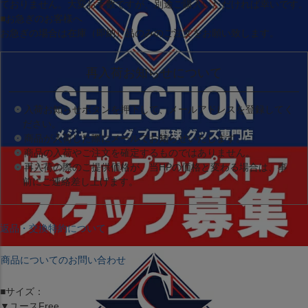
ておりません。大変お手数ですが、別途ご購入いただければ幸いです。
■お急ぎのお客様へ
お急ぎの場合は
在庫（即納）品
のみのご注文をお願い致します。
再入荷お知らせについて
入荷お知らせボタンを押下して、メールアドレスを登録してく
ださい。
商品が入荷した際にメールでお知らせいたします。
商品の入荷やご注文を確定するものではありません。
再入荷の際のご提供価格が、当HPの価格と変わる場合は、事
前にご連絡差し上げます。
返品・交換特約について
商品についてのお問い合わせ
■サイズ：
▼ユースFree