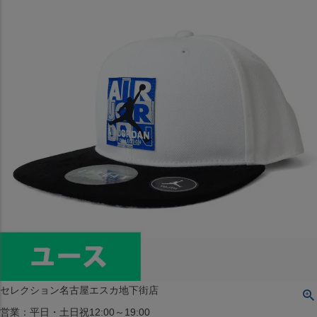
〒542-008
大阪府大阪市中央区西心斎橋1丁目6番14号
TEL:06-4708-3300
MAP
SHOP
BLOG
JR水道橋駅西口店
営業：土・日・祝日のみ 12:00-18:00
〒101-0061
東京都千代田区神田三崎町２丁目２２−１ 1F
MAP
SHOP
セレクション名古屋エスカ地下街店
営業：平日・土日祝12:00～19:00