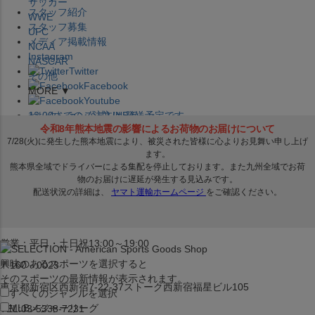
サッカー
スタッフ紹介
WWE
スタッフ募集
UFC
メディア掲載情報
NCAA
Instagram
NASCAR
Twitter
その他
Facebook
MORE ▼
Youtube
セレクション公式LINE@
12:00
までのご注文は
発送予定です。
在庫品は
1-3営業日内で発送
!! ※お取寄せ商品は対象外
×
セレクション新宿本店
ベースボール館
営業：平日・土日祝13:00～19:00
興味のあるスポーツを選択すると
〒160－0023
そのスポーツの最新情報が表示されます。
東京都新宿区西新宿7-22-37ストーク西新宿福星ビル105
すべてのジャンルを選択
MLB
メジャーリーグ
TEL:03-5338-7231