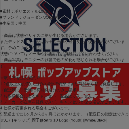
■素材：ポリエステル100%
■ブランド：ジョーダン/JORDAN
■生産国：中国
・商品は状態やサイズに差が生じる場合がございます。
またデッドストック品は若干の汚れや経年劣化がある場合がございま
す。予めご了承ください。
状態についてはメールやお電話でお気軽にお問い合わせください。
・商品写真はモニターの影響で色の変化が感じられる場合がございま
す。
※取り寄せ注文規約※
1.2点以上のお買い上げの場合準備ができた商品から順に発送します。
（配送料・手数料は初回発送分のみご請求）
2.お客様都合によるキャンセル・返品はできません。
3.メーカーが在庫を確保できず、キャンセルとなる場合がございます。
4.仕様が変更される場合もございます。
5.配送までに1ヶ月から2ヶ月ほどかかります。（配送日の指定はできま
せん）[キャップ][帽子][Retro 10 Logo (Youth)][White/Black]