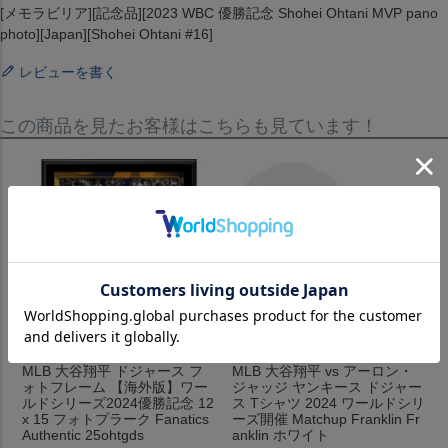
[メモラビリア][記念品][2023 WBC 優勝記念 Shohei Ohtani MVP pano
photo][Japan][Shohei Ohtani #16]
レビューを書く
この商品を見たお客様はこちらも見ています！
MLB 大谷翔平 ドジャース フ
MLB 大谷翔平 vs アーロン・
ォトフレーム 【海外版】ワー
ジャッジ ヤンキース ドジャー
ルドシリーズ2024優勝記念 12
ス Tシャツ 2024 ワールドシリ
x 15 フォトプラーク Fanatics
ーズ開催 Matchup Franklin Fr
Authentic 25ohtgds
anklin ホワイト