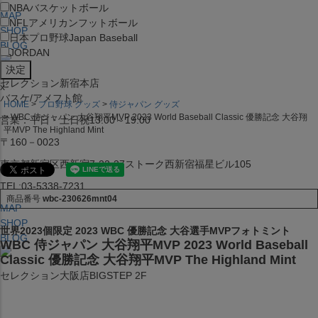
NBA
バスケットボール
MAP
NFL
アメリカンフットボール
SHOP
日本プロ野球
Japan Baseball
BLOG
JORDAN
セレクション新宿本店
x
バスケ/アメフト館
HOME
プロ野球 グッズ
侍ジャパン グッズ
WBC 侍ジャパン 大谷翔平MVP 2023 World Baseball Classic 優勝記念 大谷翔
営業：平日・土日祝13:00～19:00
平MVP The Highland Mint
〒160－0023
東京都新宿区西新宿7-22-37ストーク西新宿福星ビル105
TEL:03-5338-7231
商品番号
wbc-230626mnt04
MAP
SHOP
世界2023個限定 2023 WBC 優勝記念 大谷選手MVPフォトミント
BLOG
WBC 侍ジャパン 大谷翔平MVP 2023 World Baseball
Classic 優勝記念 大谷翔平MVP The Highland Mint
セレクション大阪店BIGSTEP 2F
営業：平日・土日祝12:00～19:00