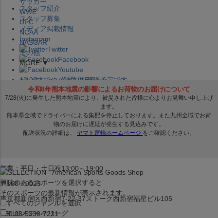
サッカー
スタッフ紹介
WWE
スタッフ募集
UFC
メディア掲載情報
NCAA
Instagram
NASCAR
Twitter
その他
Facebook
MORE ▼
Youtube
セレクション公式LINE@
12:00
までのご注文は
発送予定です。
在庫品は
1-3営業日内で発送
!! ※お取寄せ商品は対象外
×
セレクション新宿本店
ベースボール館
営業：平日・土日祝13:00～19:00
興味のあるスポーツを選択すると
〒160－0023
そのスポーツの最新情報が表示されます。
東京都新宿区西新宿7-22-37ストーク西新宿福星ビル105
すべてのジャンルを選択
MLB
メジャーリーグ
TEL:03-5338-7231