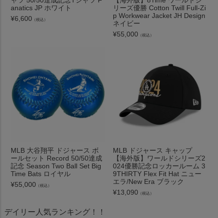
ャツ 50/50達成記念Tシャツ F
【海外版】8Time ワールドシ
anatics JP ホワイト
リーズ優勝 Cotton Twill Full-Zi
p Workwear Jacket JH Design
¥
6,600
（税込）
ネイビー
¥
55,000
（税込）
MLB 大谷翔平 ドジャース ボ
MLB ドジャース キャップ
ールセット Record 50/50達成
【海外版】ワールドシリーズ2
記念 Season Two Ball Set Big
024優勝記念ロッカールーム 3
Time Bats ロイヤル
9THIRTY Flex Fit Hat ニュー
エラ/New Era ブラック
¥
55,000
（税込）
¥
13,090
（税込）
デイリー人気ランキング！！