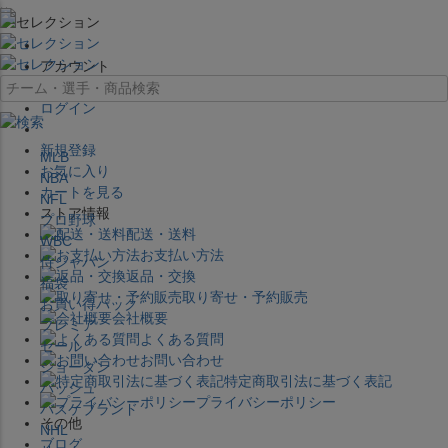
×
アカウント
ログイン
新規登録
MLB
お気に入り
NBA
カートを見る
NFL
ストア情報
プロ野球
配送・送料
WBC
お支払い方法
侍ジャパン
返品・交換
福袋
取り寄せ・予約販売
お買い得パック
会社概要
プレミア
よくある質問
セール
お問い合わせ
ジョーダン
特定商取引法に基づく表記
バッシュ
プライバシーポリシー
バスケブランド
その他
NHL
ブログ