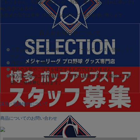
ておりません。大変お手数ですが、別途ご購入いただければ幸いです。
■お急ぎのお客様へ
お急ぎの場合は
在庫（即納）品
のみのご注文をお願い致します。
再入荷お知らせについて
入荷お知らせボタンを押下して、メールアドレスを登録してく
ださい。
商品が入荷した際にメールでお知らせいたします。
商品の入荷やご注文を確定するものではありません。
再入荷の際のご提供価格が、当HPの価格と変わる場合は、事
前にご連絡差し上げます。
返品・交換特約について
商品についてのお問い合わせ