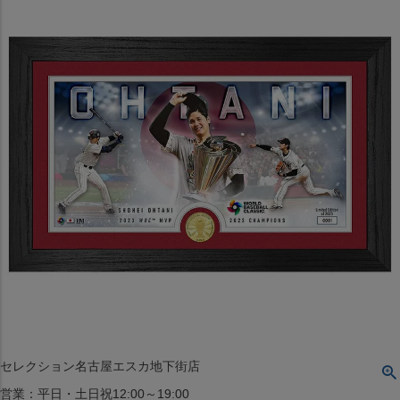
〒542-008
大阪府大阪市中央区西心斎橋1丁目6番14号
TEL:06-4708-3300
MAP
SHOP
BLOG
JR水道橋駅西口店
営業：土・日・祝日のみ 12:00-18:00
〒101-0061
東京都千代田区神田三崎町２丁目２２−１ 1F
MAP
SHOP
セレクション名古屋エスカ地下街店
営業：平日・土日祝12:00～19:00