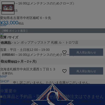
（※15:00～16:00はメンテナンスのためクローズ）
〒453-0015
愛知県名古屋市中村区椿町６−９先
¥
33,000
税込
MAP
SHOP
[
990
ポイント進呈 ]
在庫
サイズ
セレクション ポップアップストア 札幌 ル・トロワ店
在庫品
営業：平日・土日祝12:00～19:00
-
再入荷お知らせ
（※15:00～16:00はメンテナンスのためクローズ）
在庫切れ
取り寄せ(1ヶ月～2ヶ月)
〒060-0042
-
北海道札幌市中央区大通西１丁目１３
再入荷お知らせ
在庫切れ
MAP
SHOP
申し訳ございません。ただいま在庫がございません。
※重要※
■在庫品と予約品・取り寄せ品の同時注文はできません
現在
「在庫品（即納品）」
と
「予約品・取り寄せ品」
の同時注文は承っ