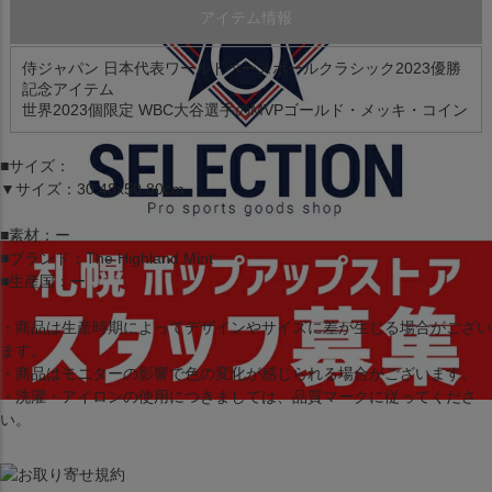
アイテム情報
侍ジャパン 日本代表ワールドベースボールクラシック2023優勝
記念アイテム
世界2023個限定 WBC大谷選手のMVPゴールド・メッキ・コイン
■サイズ：
▼サイズ：30.48x50.80cm
■素材：ー
■ブランド：The Highland Mint
■生産国：ー
・商品は生産時期によってデザインやサイズに差が生じる場合がござい
ます。
・商品はモニターの影響で色の変化が感じられる場合がございます。
・洗濯・アイロンの使用につきましては、品質マークに従ってくださ
い。