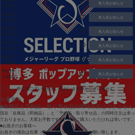
No.10
再入荷お知らせ
在庫切れ
No.11
再入荷お知らせ
在庫切れ
No.12
再入荷お知らせ
在庫切れ
No.13
再入荷お知らせ
在庫切れ
No.14
再入荷お知らせ
在庫切れ
No.19
再入荷お知らせ
在庫切れ
申し訳ございません。ただいま在庫がございません。
※重要※
■在庫品と予約品・取り寄せ品の同時注文はできません
現在
「在庫品（即納品）」
と
「予約品・取り寄せ品」
の同時注文は承っ
ておりません。大変お手数ですが、別途ご購入いただければ幸いです。
■お急ぎのお客様へ
お急ぎの場合は
在庫（即納）品
のみのご注文をお願い致します。