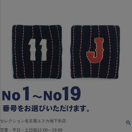
〒542-008
大阪府大阪市中央区西心斎橋1丁目6番14号
TEL:06-4708-3300
MAP
SHOP
BLOG
JR水道橋駅西口店
営業：土・日・祝日のみ 12:00-18:00
〒101-0061
東京都千代田区神田三崎町２丁目２２−１ 1F
MAP
SHOP
セレクション名古屋エスカ地下街店
営業：平日・土日祝12:00～19:00