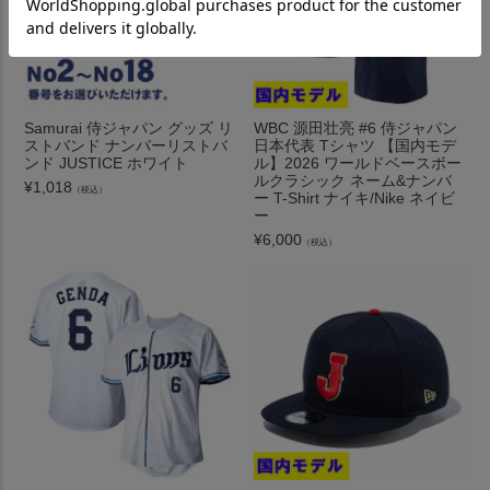
Samurai 侍ジャパン グッズ リ
WBC 源田壮亮 #6 侍ジャパン
ストバンド ナンバーリストバ
日本代表 Tシャツ 【国内モデ
ンド JUSTICE ホワイト
ル】2026 ワールドベースボー
ルクラシック ネーム&ナンバ
¥
1,018
（税込）
ー T-Shirt ナイキ/Nike ネイビ
ー
¥
6,000
（税込）