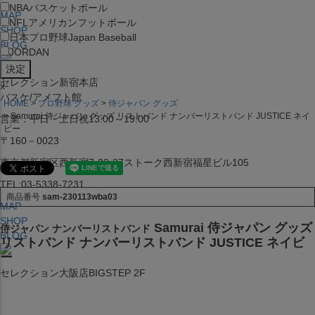
NBA
バスケットボール
MAP
NFL
アメリカンフットボール
SHOP
日本プロ野球
Japan Baseball
BLOG
JORDAN
セレクション新宿本店
x
バスケ/アメフト館
HOME
プロ野球 グッズ
侍ジャパン グッズ
Samurai 侍ジャパン グッズ リストバンド ナンバーリストバンド JUSTICE ネイ
営業：平日・土日祝13:00～19:00
ビー
〒160－0023
東京都新宿区西新宿7-22-37ストーク西新宿福星ビル105
TEL:03-5338-7231
商品番号
sam-230113wba03
MAP
SHOP
Samurai 侍ジャパン グッズ
侍ジャパン ナンバーリストバンド
BLOG
リストバンド ナンバーリストバンド JUSTICE ネイビ
ー
セレクション大阪店BIGSTEP 2F
営業：平日・土日祝12:00～19:00