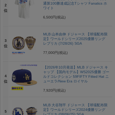
通算100勝達成記念Tシャツ Fanatics ホ
2
ワイト
位
6,500円
(税込)
MLB 山本由伸 ドジャース 【球場配布限
定】ワールドシリーズ2025優勝リング
3
レプリカ (7/28/26) SGA
位
77,000円
(税込)
【2026年10月発送】MLB ドジャース キ
ャップ 【国内モデル】WS2025優勝 ゴー
4
ルドコレクション 59FIFTY Fitted Hat ニ
ューエラ/New Era ロイヤル
位
7,920円
(税込)
MLB 大谷翔平 ドジャース 【球場配布限
定】ワールドシリーズ2024優勝リング
5
レプリカ (08/06/25) SGA