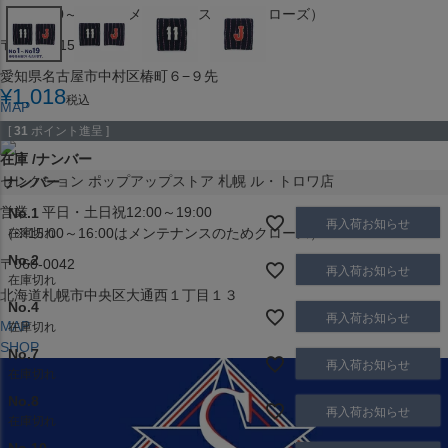
（※15:00～16:00はメンテナンスのためクローズ）
〒453-0015
愛知県名古屋市中村区椿町６−９先
¥
1,018
税込
MAP
SHOP
[
31
ポイント進呈 ]
在庫
ナンバー
セレクション ポップアップストア 札幌 ル・トロワ店
ナンバー
営業：平日・土日祝12:00～19:00
No.1
再入荷お知らせ
（※15:00～16:00はメンテナンスのためクローズ）
在庫切れ
No.2
〒060-0042
再入荷お知らせ
在庫切れ
北海道札幌市中央区大通西１丁目１３
No.4
再入荷お知らせ
MAP
在庫切れ
SHOP
No.7
再入荷お知らせ
在庫切れ
No.8
再入荷お知らせ
在庫切れ