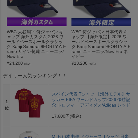
WBC 大谷翔平 侍ジャパン キ
WBC 侍ジャパン 日本代表 キ
ャップ 海外カスタム 2026 ワ
ャップ 【海外限定】2026 ワ
ールドベースボールクラシッ
ールドベースボールクラシッ
ク Kanji Samurai 9FORTY A-F
ク Kanji Samurai 9FORTY A-F
rame サイン刺繍 ニューエラ/
rame ニューエラ/New Era ネ
New Era
イビー
¥
24,200
¥
13,200
（税込）
（税込）
デイリー人気ランキング！！
スペイン代表 Tシャツ 【海外モデル】サ
ッカー FIFA ワールドカップ2026 優勝記
1
念 トロフィー アディダス/Adidas レッド
位
17,600円
(税込)
MLB 山本由伸 ドジャース Tシャツ 日米