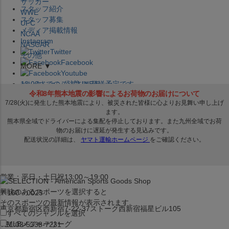
サッカー
スタッフ紹介
WWE
スタッフ募集
UFC
メディア掲載情報
NCAA
Instagram
NASCAR
Twitter
その他
Facebook
MORE ▼
Youtube
セレクション公式LINE@
12:00
までのご注文は
発送予定です。
在庫品は
1-3営業日内で発送
!! ※お取寄せ商品は対象外
×
セレクション新宿本店
ベースボール館
営業：平日・土日祝13:00～19:00
興味のあるスポーツを選択すると
〒160－0023
そのスポーツの最新情報が表示されます。
東京都新宿区西新宿7-22-37ストーク西新宿福星ビル105
すべてのジャンルを選択
MLB
メジャーリーグ
TEL:03-5338-7231