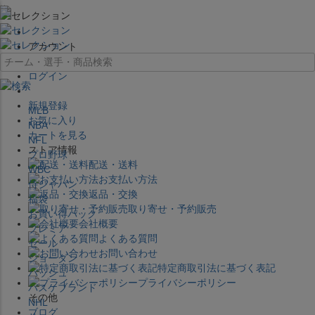
×
アカウント
ログイン
新規登録
MLB
お気に入り
NBA
カートを見る
NFL
ストア情報
プロ野球
配送・送料
WBC
お支払い方法
侍ジャパン
返品・交換
福袋
取り寄せ・予約販売
お買い得パック
会社概要
プレミア
よくある質問
セール
お問い合わせ
ジョーダン
特定商取引法に基づく表記
バッシュ
プライバシーポリシー
バスケブランド
その他
NHL
ブログ