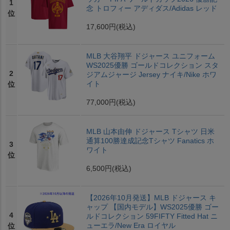
1
念 トロフィー アディダス/Adidas レッド
位
17,600円
(税込)
MLB 大谷翔平 ドジャース ユニフォーム
WS2025優勝 ゴールドコレクション スタ
2
ジアムジャージ Jersey ナイキ/Nike ホワ
イト
位
77,000円
(税込)
MLB 山本由伸 ドジャース Tシャツ 日米
通算100勝達成記念Tシャツ Fanatics ホ
3
ワイト
位
6,500円
(税込)
【2026年10月発送】MLB ドジャース キ
ャップ 【国内モデル】WS2025優勝 ゴー
4
ルドコレクション 59FIFTY Fitted Hat ニ
ューエラ/New Era ロイヤル
位