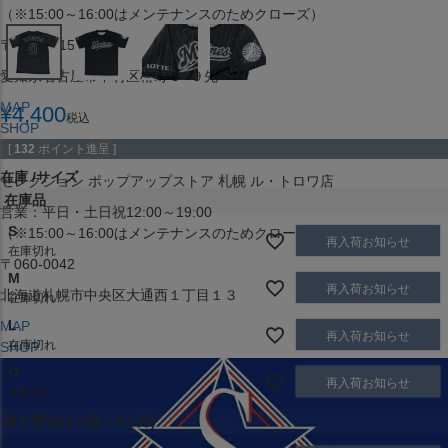
（※15:00～16:00はメンテナンスのためクローズ）
〒453-0015
愛知県名古屋市中村区椿町６−９先
MAP
¥
4,400
税込
SHOP
[
132
ポイント進呈 ]
在庫
サイズ
セレクション ポップアップストア 札幌 ル・トロワ店
在庫品
営業：平日・土日祝12:00～19:00
S
（※15:00～16:00はメンテナンスのためクローズ）
再入荷お知らせ
在庫切れ
〒060-0042
M
再入荷お知らせ
北海道札幌市中央区大通西１丁目１３
在庫切れ
L
MAP
再入荷お知らせ
在庫切れ
SHOP
O
再入荷お知らせ
在庫切れ
取り寄せ(1ヶ月～2ヶ月)