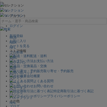
×
アカウント
ログイン
新規登録
MLB
お気に入り
NBA
カートを見る
NFL
ストア情報
プロ野球
配送・送料
WBC
お支払い方法
侍ジャパン
返品・交換
福袋
取り寄せ・予約販売
お買い得パック
会社概要
プレミア
よくある質問
セール
お問い合わせ
ジョーダン
特定商取引法に基づく表記
バッシュ
プライバシーポリシー
バスケブランド
その他
NHL
ブログ