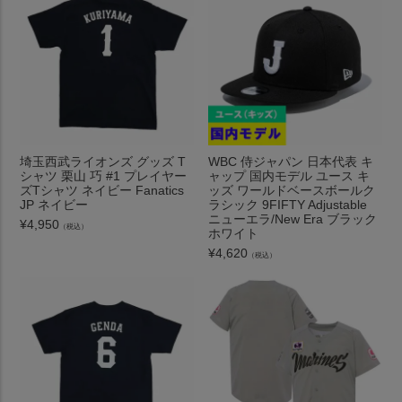
埼玉西武ライオンズ グッズ T
WBC 侍ジャパン 日本代表 キ
シャツ 栗山 巧 #1 プレイヤー
ャップ 国内モデル ユース キ
ズTシャツ ネイビー Fanatics
ッズ ワールドベースボールク
JP ネイビー
ラシック 9FIFTY Adjustable
ニューエラ/New Era ブラック
¥
4,950
（税込）
ホワイト
¥
4,620
（税込）