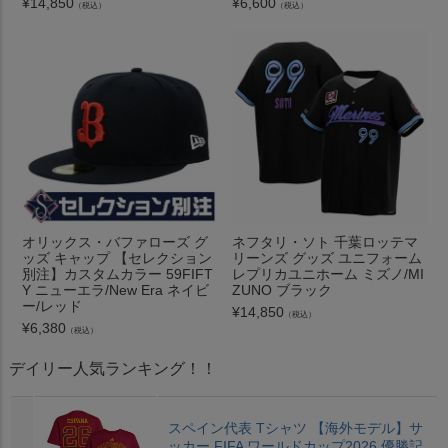
¥
14,850
¥
6,600
（税込）
（税込）
オリックス・バファローズ グ
ネフタリ・ソト 千葉ロッテマ
ッズ キャップ 【セレクション
リーンズ グッズ ユニフォーム
別注】カスタムカラー 59FIFT
レプリカユニホーム ミズノ/MI
Y ニューエラ/New Era ネイビ
ZUNO ブラック
ー/レッド
¥
14,850
（税込）
¥
6,380
（税込）
デイリー人気ランキング！！
スペイン代表 Tシャツ 【海外モデル】サ
ッカー FIFA ワールドカップ2026 優勝記