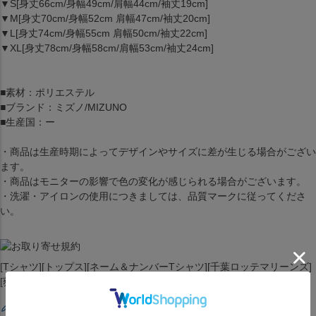
▼S[身丈66cm/身幅49cm/肩幅44cm/袖丈19cm]
▼M[身丈70cm/身幅52cm 肩幅47cm/袖丈20cm]
▼L[身丈74cm/身幅55cm 肩幅50cm/袖丈22cm]
▼XL[身丈78cm/身幅58cm/肩幅53cm/袖丈24cm]
■素材：ポリエステル
■ブランド：ミズノ/MIZUNO
■生産国：ー
・商品は生産時期によってデザインやサイズに差が生じる場合がござい
ます。
・商品はモニターの影響で色の変化が感じられる場合がございます。
・洗濯・アイロンの使用につきましては、品質マークに従ってくださ
い。
[Tシャツ][トップス][ネーム＆ナンバーTシャツ][千葉ロッテマリーンズ]
[荻野 #0][ビジター][NPB プロ野球]
レビューを書く