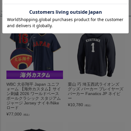
この商品を見たお客様はこちらも見ています！
WBC 大谷翔平 Japan ユニフ
栗山 巧 埼玉西武ライオンズ
ォーム 【海外カスタム】サイ
グッズ パーカー プレイヤーズ
ン刺繍 2026 ワールドベース
パーカー Fanatics JP ネイビ
ボールクラシック スタジアム
ー
ジャージ Jersey ナイキ/Nike
¥
10,780
（税込）
ロード
¥
77,000
（税込）