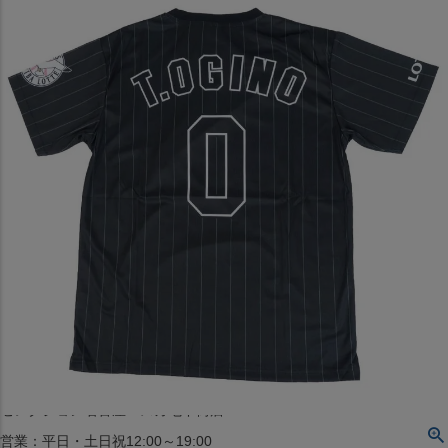
〒542-008
大阪府大阪市中央区西心斎橋1丁目6番14号
TEL:06-4708-3300
MAP
SHOP
BLOG
JR水道橋駅西口店
営業：土・日・祝日のみ 12:00-18:00
〒101-0061
東京都千代田区神田三崎町２丁目２２−１ 1F
MAP
SHOP
セレクション名古屋エスカ地下街店
営業：平日・土日祝12:00～19:00