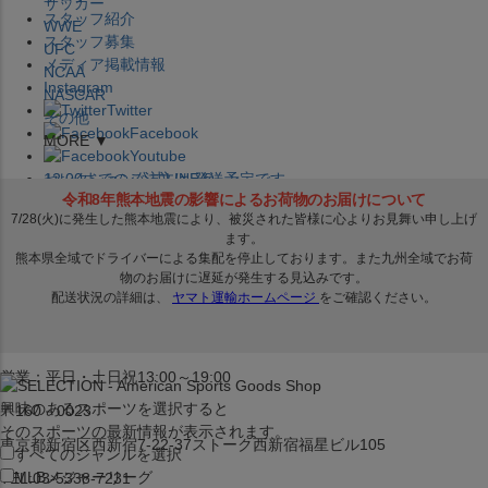
サッカー
スタッフ紹介
WWE
スタッフ募集
UFC
メディア掲載情報
NCAA
Instagram
NASCAR
Twitter
その他
Facebook
MORE ▼
Youtube
セレクション公式LINE@
12:00
までのご注文は
発送予定です。
在庫品は
1-3営業日内で発送
!! ※お取寄せ商品は対象外
×
セレクション新宿本店
ベースボール館
営業：平日・土日祝13:00～19:00
興味のあるスポーツを選択すると
〒160－0023
そのスポーツの最新情報が表示されます。
東京都新宿区西新宿7-22-37ストーク西新宿福星ビル105
すべてのジャンルを選択
MLB
メジャーリーグ
TEL:03-5338-7231