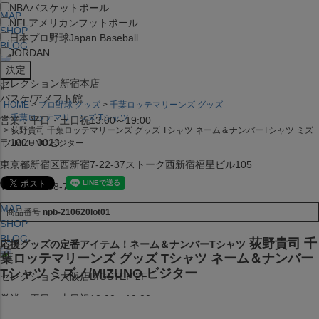
NBA
バスケットボール
MAP
NFL
アメリカンフットボール
SHOP
日本プロ野球
Japan Baseball
BLOG
JORDAN
セレクション新宿本店
x
バスケ/アメフト館
HOME
プロ野球 グッズ
千葉ロッテマリーンズ グッズ
千葉ロッテマリーンズ Tシャツ
営業：平日・土日祝13:00～19:00
荻野貴司 千葉ロッテマリーンズ グッズ Tシャツ ネーム＆ナンバーTシャツ ミズ
〒160－0023
ノ/MIZUNO ビジター
東京都新宿区西新宿7-22-37ストーク西新宿福星ビル105
TEL:03-5338-7231
MAP
商品番号
npb-210620lot01
SHOP
BLOG
荻野貴司 千
応援グッズの定番アイテム！ネーム＆ナンバーTシャツ
葉ロッテマリーンズ グッズ Tシャツ ネーム＆ナンバー
Tシャツ ミズノ/MIZUNO ビジター
セレクション大阪店BIGSTEP 2F
営業：平日・土日祝12:00～19:00