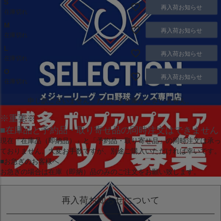
S
再入荷お知らせ
在庫切れ
M
再入荷お知らせ
在庫切れ
L
再入荷お知らせ
在庫切れ
O
再入荷お知らせ
在庫切れ
申し訳ございません。ただいま在庫がございません。
※重要※
■在庫品と予約品・取り寄せ品の同時注文はできません
現在
「在庫品（即納品）」
と
「予約品・取り寄せ品」
の同時注文は承っ
ておりません。大変お手数ですが、別途ご購入いただければ幸いです。
■お急ぎのお客様へ
お急ぎの場合は
在庫（即納）品
のみのご注文をお願い致します。
再入荷お知らせについて