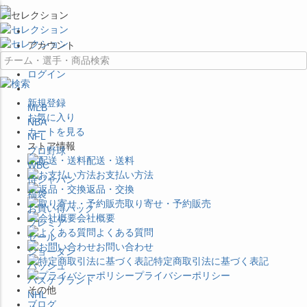
×
アカウント
ログイン
新規登録
MLB
お気に入り
NBA
カートを見る
NFL
ストア情報
プロ野球
配送・送料
WBC
お支払い方法
侍ジャパン
返品・交換
福袋
取り寄せ・予約販売
お買い得パック
会社概要
プレミア
よくある質問
セール
お問い合わせ
ジョーダン
特定商取引法に基づく表記
バッシュ
プライバシーポリシー
バスケブランド
その他
NHL
ブログ