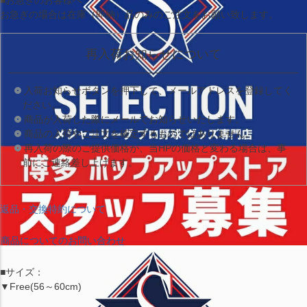
お急ぎの場合は
在庫（即納）品
のみのご注文をお願い致します。
再入荷お知らせについて
入荷お知らせボタンを押下して、メールアドレスを登録してく
ださい。
商品が入荷した際にメールでお知らせいたします。
商品の入荷やご注文を確定するものではありません。
再入荷の際のご提供価格が、当HPの価格と変わる場合は、事
前にご連絡差し上げます。
返品・交換特約について
商品についてのお問い合わせ
■サイズ：
▼Free(56～60cm)