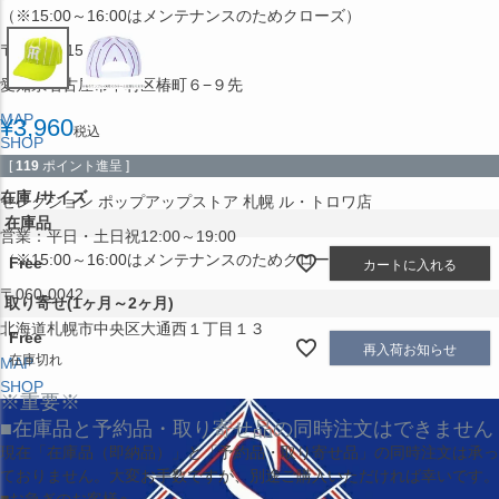
（※15:00～16:00はメンテナンスのためクローズ）
〒453-0015
愛知県名古屋市中村区椿町６−９先
MAP
¥
3,960
税込
SHOP
[
119
ポイント進呈 ]
在庫
サイズ
セレクション ポップアップストア 札幌 ル・トロワ店
在庫品
営業：平日・土日祝12:00～19:00
（※15:00～16:00はメンテナンスのためクローズ）
Free
カートに入れる
〒060-0042
取り寄せ(1ヶ月～2ヶ月)
北海道札幌市中央区大通西１丁目１３
Free
再入荷お知らせ
在庫切れ
MAP
SHOP
※重要※
■在庫品と予約品・取り寄せ品の同時注文はできません
現在
「在庫品（即納品）」
と
「予約品・取り寄せ品」
の同時注文は承っ
ておりません。大変お手数ですが、別途ご購入いただければ幸いです。
■お急ぎのお客様へ