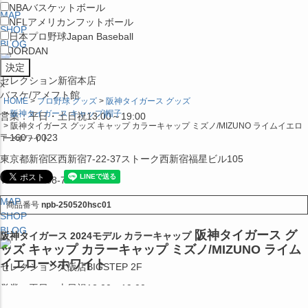
NBA
バスケットボール
MAP
NFL
アメリカンフットボール
SHOP
日本プロ野球
Japan Baseball
BLOG
JORDAN
セレクション新宿本店
x
バスケ/アメフト館
HOME
プロ野球 グッズ
阪神タイガース グッズ
阪神タイガース キャップ|帽子
営業：平日・土日祝13:00～19:00
阪神タイガース グッズ キャップ カラーキャップ ミズノ/MIZUNO ライムイエロ
〒160－0023
ー×ホワイト
東京都新宿区西新宿7-22-37ストーク西新宿福星ビル105
TEL:03-5338-7231
MAP
商品番号
npb-250520hsc01
SHOP
BLOG
阪神タイガース グ
阪神タイガース 2024モデル カラーキャップ
ッズ キャップ カラーキャップ ミズノ/MIZUNO ライム
イエロー×ホワイト
セレクション大阪店BIGSTEP 2F
営業：平日・土日祝12:00～19:00