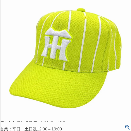
〒542-008
大阪府大阪市中央区西心斎橋1丁目6番14号
TEL:06-4708-3300
MAP
SHOP
BLOG
JR水道橋駅西口店
営業：土・日・祝日のみ 12:00-18:00
〒101-0061
東京都千代田区神田三崎町２丁目２２−１ 1F
MAP
SHOP
セレクション名古屋エスカ地下街店
営業：平日・土日祝12:00～19:00