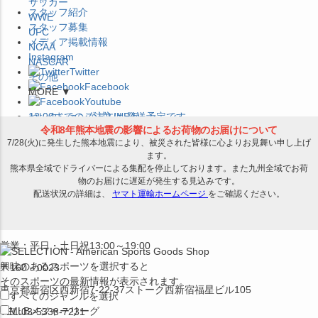
サッカー
スタッフ紹介
WWE
スタッフ募集
UFC
メディア掲載情報
NCAA
Instagram
NASCAR
Twitter
その他
Facebook
MORE ▼
Youtube
セレクション公式LINE@
12:00
までのご注文は
発送予定です。
在庫品は
1-3営業日内で発送
!! ※お取寄せ商品は対象外
×
セレクション新宿本店
ベースボール館
営業：平日・土日祝13:00～19:00
興味のあるスポーツを選択すると
〒160－0023
そのスポーツの最新情報が表示されます。
東京都新宿区西新宿7-22-37ストーク西新宿福星ビル105
すべてのジャンルを選択
MLB
メジャーリーグ
TEL:03-5338-7231