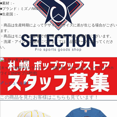
■素材：-
■ブランド：ミズノ/MIZUNO
■生産国：-
・商品は生産時期によってデザインやサイズに差が生じる場合がござい
ます。
・商品はモニターの影響で色の変化が感じられる場合がございます。
・洗濯・アイロンの使用につきましては、品質マークに従ってくださ
い。
[キャップ][帽子][カラーキャップ][阪神タイガース][ライムイエロー×ホ
ワイト][NPB プロ野球]
レビューを書く
この商品を見たお客様はこちらも見ています！