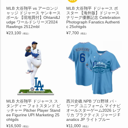
MLB 大谷翔平 vs アーロンジ
MLB 大谷翔平 ドジャース ポ
ャッジ ドジャース ヤンキース
スター 【海外版】ドジャース
ボール 【現地買付】Ohtani&J
ナリーグ優勝記念 Celebration
udge ワールドシリーズ2024
Photograph Fanatics Authenti
Rawlings 2512mbl
c 25ohtgds
¥
23,100
¥
7,700
（税込）
（税込）
MLB 大谷翔平 ドジャース ス
西川史礁 NPB プロ野球 パ・
タンディー フォトスタンド ピ
リーグ ユニフォーム マイナビ
ッチャー Pitcher Player Stand
オールスターゲーム2026 レプ
ee Figurine UPI Marketing 25
リカ プラクティス ジャージ F
ohtgds
anatics JP ライトブルー
¥
16,500
¥
11,000
（税込）
（税込）