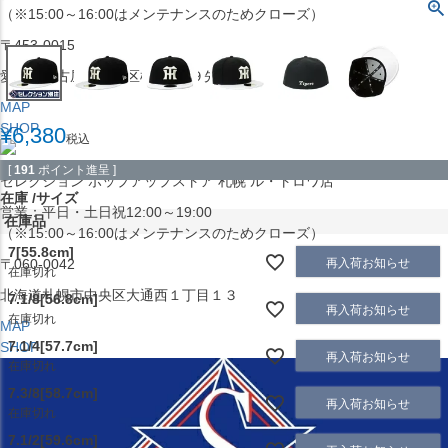
（※15:00～16:00はメンテナンスのためクローズ）
〒453-0015
愛知県名古屋市中村区椿町６−９先
MAP
SHOP
¥
6,380
税込
[
191
ポイント進呈 ]
セレクション ポップアップストア 札幌 ル・トロワ店
在庫
サイズ
営業：平日・土日祝12:00～19:00
在庫品
（※15:00～16:00はメンテナンスのためクローズ）
7[55.8cm]
再入荷お知らせ
〒060-0042
在庫切れ
北海道札幌市中央区大通西１丁目１３
7.1/8[56.8cm]
再入荷お知らせ
在庫切れ
MAP
7.1/4[57.7cm]
SHOP
再入荷お知らせ
在庫切れ
7.3/8[58.7cm]
再入荷お知らせ
在庫切れ
7.1/2[59.6cm]