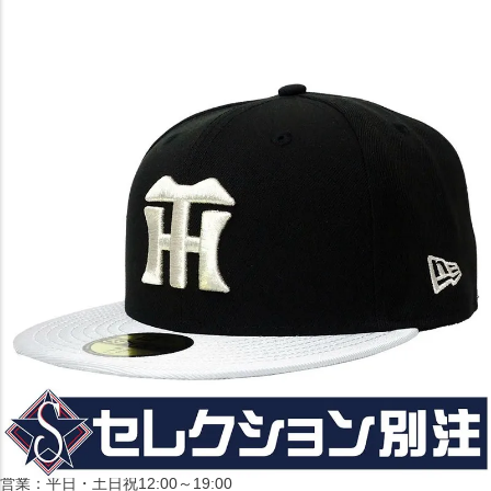
〒542-008
大阪府大阪市中央区西心斎橋1丁目6番14号
TEL:06-4708-3300
MAP
SHOP
BLOG
JR水道橋駅西口店
営業：土・日・祝日のみ 12:00-18:00
〒101-0061
東京都千代田区神田三崎町２丁目２２−１ 1F
MAP
SHOP
セレクション名古屋エスカ地下街店
営業：平日・土日祝12:00～19:00