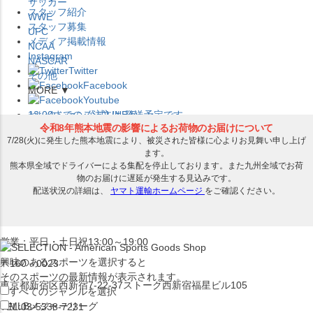
サッカー
スタッフ紹介
WWE
スタッフ募集
UFC
メディア掲載情報
NCAA
Instagram
NASCAR
Twitter
その他
Facebook
MORE ▼
Youtube
セレクション公式LINE@
12:00
までのご注文は
発送予定です。
在庫品は
1-3営業日内で発送
!! ※お取寄せ商品は対象外
×
セレクション新宿本店
ベースボール館
営業：平日・土日祝13:00～19:00
興味のあるスポーツを選択すると
〒160－0023
そのスポーツの最新情報が表示されます。
東京都新宿区西新宿7-22-37ストーク西新宿福星ビル105
すべてのジャンルを選択
MLB
メジャーリーグ
TEL:03-5338-7231