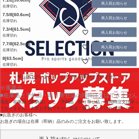
7.1/2[59.6cm]
再入荷お知らせ
在庫切れ
7.5/8[60.6cm]
再入荷お知らせ
在庫切れ
7.3/4[61.5cm]
再入荷お知らせ
在庫切れ
7.7/8[62.5cm]
再入荷お知らせ
在庫切れ
8[63.5cm]
再入荷お知らせ
在庫切れ
申し訳ございません。ただいま在庫がございません。
※重要※
■在庫品と予約品・取り寄せ品の同時注文はできません
現在
「在庫品（即納品）」
と
「予約品・取り寄せ品」
の同時注文は承っ
ておりません。大変お手数ですが、別途ご購入いただければ幸いです。
■お急ぎのお客様へ
お急ぎの場合は
在庫（即納）品
のみのご注文をお願い致します。