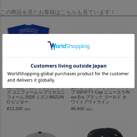
この商品を見たお客様はこちらも見ています！
細川成也 中日ドラゴンズ グッ
阪神タイガース グッズ キャッ
ズ ユニフォーム レプリカユニ
プ 59FIFTY Cap ニューエラ/N
フォーム 2026 ミズノ/MIZUN
ew Era ブラック ゴールド ホ
O ビジター
ワイトアウトライン
¥
13,200
¥
6,600
（税込）
（税込）