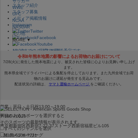
サッカー
スタッフ紹介
WWE
スタッフ募集
UFC
メディア掲載情報
NCAA
Instagram
NASCAR
Twitter
その他
Facebook
MORE ▼
Youtube
セレクション公式LINE@
12:00
までのご注文は
発送予定です。
在庫品は
1-3営業日内で発送
!! ※お取寄せ商品は対象外
×
セレクション新宿本店
ベースボール館
営業：平日・土日祝13:00～19:00
興味のあるスポーツを選択すると
〒160－0023
そのスポーツの最新情報が表示されます。
東京都新宿区西新宿7-22-37ストーク西新宿福星ビル105
すべてのジャンルを選択
MLB
メジャーリーグ
TEL:03-5338-7231