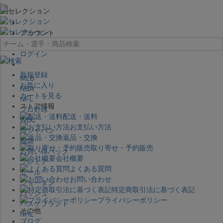
×
アカウント
ログイン
新規登録
MLB
お気に入り
NBA
カートを見る
NFL
ストア情報
プロ野球
配送・送料
WBC
お支払い方法
侍ジャパン
返品・交換
福袋
取り寄せ・予約販売
お買い得パック
会社概要
プレミア
よくある質問
セール
お問い合わせ
ジョーダン
特定商取引法に基づく表記
バッシュ
プライバシーポリシー
バスケブランド
その他
NHL
ブログ