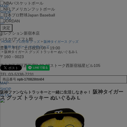
NBA
バスケットボール
MAP
NFL
アメリカンフットボール
SHOP
日本プロ野球
Japan Baseball
BLOG
JORDAN
セレクション新宿本店
x
バスケ/アメフト館
HOME
プロ野球 グッズ
阪神タイガース グッズ
阪神タイガース その他グッズ
営業：平日・土日祝13:00～19:00
阪神タイガース グッズ トラッキー ぬいぐるみ L
〒160－0023
東京都新宿区西新宿7-22-37ストーク西新宿福星ビル105
TEL:03-5338-7231
商品番号
npb-170828ttn04
MAP
SHOP
阪神タイガー
阪神ファンならトラッキーと一緒に生活しなきゃ！
BLOG
ス グッズ トラッキー ぬいぐるみ L
セレクション大阪店BIGSTEP 2F
営業：平日・土日祝12:00～19:00