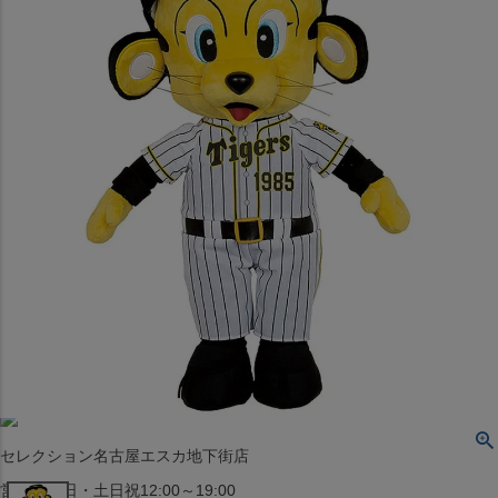
〒542-008
大阪府大阪市中央区西心斎橋1丁目6番14号
TEL:06-4708-3300
MAP
SHOP
BLOG
JR水道橋駅西口店
営業：土・日・祝日のみ 12:00-18:00
〒101-0061
東京都千代田区神田三崎町２丁目２２−１ 1F
MAP
SHOP
セレクション名古屋エスカ地下街店
営業：平日・土日祝12:00～19:00