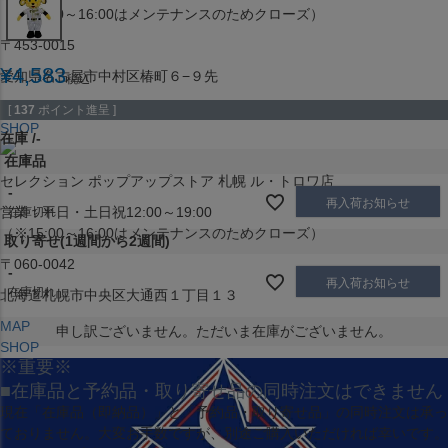
（※15:00～16:00はメンテナンスのためクローズ）
〒453-0015
¥
4,583
愛知県名古屋市中村区椿町６−９先
税込
MAP
[
137
ポイント進呈 ]
SHOP
在庫
-
在庫品
セレクション ポップアップストア 札幌 ル・トロワ店
-
再入荷お知らせ
営業：平日・土日祝12:00～19:00
在庫切れ
（※15:00～16:00はメンテナンスのためクローズ）
取り寄せ(1週間から2週間)
〒060-0042
-
再入荷お知らせ
在庫切れ
北海道札幌市中央区大通西１丁目１３
MAP
申し訳ございません。ただいま在庫がございません。
SHOP
※重要※
■在庫品と予約品・取り寄せ品の同時注文はできません
現在
「在庫品（即納品）」
と
「予約品・取り寄せ品」
の同時注文は承っ
ておりません。大変お手数ですが、別途ご購入いただければ幸いです。