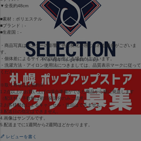
▼全長約48cm
■素材：ポリエステル
■ブランド：-
■生産国：-
・商品写真はモニターの影響で色の変化が感じられる場合がございま
す。
・個体差によるサイズの誤差が生じる場合がございます。
・洗濯方法・アイロン使用法につきましては、品質表示マークに従って
ください。
※取り寄せ注文規約※
1.2点以上のお買い上げの場合準備ができた商品から順に発送します
（配送料・手数料は初回発送分のみご請求）
2.お客様都合によるキャンセル・返品はできません。
3.配送日の指定はできません。
4.画像はサンプルです。
5.配送までに1週間から2週間ほどかかります。
レビューを書く