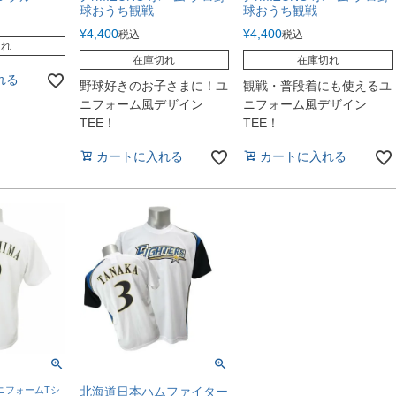
球おうち観戦
球おうち観戦
¥
4,400
¥
4,400
税込
税込
切れ
在庫切れ
在庫切れ
れる
野球好きのお子さまに！ユ
観戦・普段着にも使えるユ
ニフォーム風デザイン
ニフォーム風デザイン
TEE！
TEE！
カートに入れる
カートに入れる
ニフォームTシ
北海道日本ハムファイター