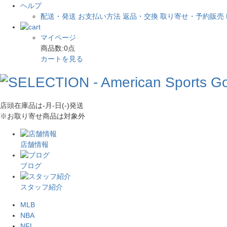
ヘルプ
配送・発送
お支払い方法
返品・交換
取り寄せ・予約販売
マイページ
商品数:
0
点
カートを見る
店頭在庫品は
-月-日(-)
発送
※お取り寄せ商品は対象外
店舗情報
ブログ
スタッフ紹介
MLB
NBA
NFL