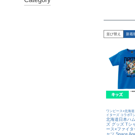
並び替え
新着
ワンピース×北海道
イターズ コラボT
北海道日本ハ
ズ グッズ Tシ
ース×ファイタ
ャツ Space A