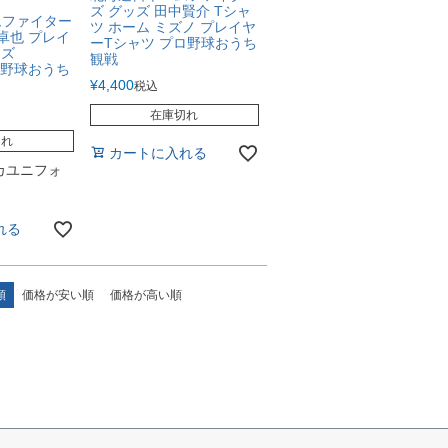
ズ グッズ 田中賢介 Tシャ
ムファイター
ツ ホーム ミズノ プレイヤ
卓也 プレイ
ーTシャツ プロ野球おうち
ミズ
観戦
プロ野球おうち
¥
4,400
税込
在庫切れ
切れ
カートに入れる
カユニフォ
れる
順
価格が安い順
価格が高い順