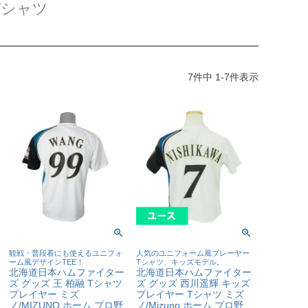
Tシャツ
7
件中
1
-
7
件表示
観戦・普段着にも使えるユニフォ
人気のユニフォーム風プレーヤー
ーム風デザインTEE！
Tシャツ、キッズモデル。
北海道日本ハムファイター
北海道日本ハムファイター
ズ グッズ 王 柏融 Tシャツ
ズ グッズ 西川遥輝 キッズ
プレイヤー ミズ
プレイヤー Tシャツ ミズ
ノ/MIZUNO ホーム プロ野
ノ/Mizuno ホーム プロ野