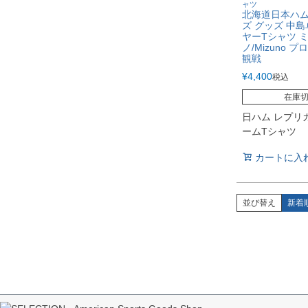
ャツ
北海道日本ハ
ズ グッズ 中島
ヤーTシャツ 
ノ/Mizuno 
観戦
¥
4,400
税込
在庫
日ハム レプリ
ームTシャツ
カートに入
並び替え
新着