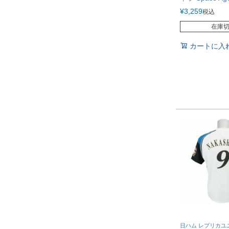
¥
3,259
税込
在庫
カートに入
日ハム レプリカユ