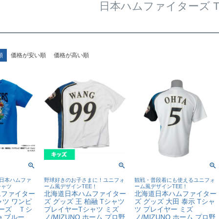
日本ハムファイターズ 
順
価格が安い順
価格が高い順
日本ハムファ
野球好きのお子さまに！ユニフォ
観戦・普段着にも使えるユニフォ
シャツ
ーム風デザインTEE！
ーム風デザインTEE！
ムファイター
北海道日本ハムファイター
北海道日本ハムファイター
ャツ ワンピ
ズ グッズ 王 柏融 Tシャツ
ズ グッズ 大田 泰示 Tシャ
ーズ Ｔシ
プレイヤーTシャツ ミズ
ツ プレイヤー ミズ
ge ブルー
ノ/MIZUNO ホーム プロ野
ノ/MIZUNO ホーム プロ野