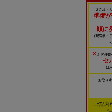
2点以上
準備
順に
（配送料・
×
お客様都
セ
は
お取り
上記内
※