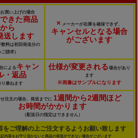
のお買い上げの場合
ができた商品
×
メーカーが在庫を確保できず、
から
キャンセルとなる場合
発送します
がございます
手数料は初回発送分の
みご請求）
キャン
仕様が変更される
合による
場合があり
ル・返品
ます
※画像はサンプルになります
承り兼ねます
1週間から2週間ほど
寄せ注文の場合、発送までに
お時間がかかります
（配送日の指定はできません）
容をご理解の上ご注文するようお願い致します
上記内容をお守り頂かないと商品の発送ができない場合がございます