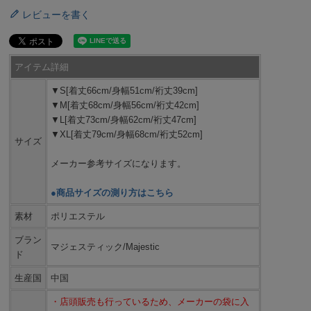
レビューを書く
アイテム詳細
▼S[着丈66cm/身幅51cm/裄丈39cm]
▼M[着丈68cm/身幅56cm/裄丈42cm]
▼L[着丈73cm/身幅62cm/裄丈47cm]
▼XL[着丈79cm/身幅68cm/裄丈52cm]
サイズ
メーカー参考サイズになります。
●商品サイズの測り方はこちら
素材
ポリエステル
ブラン
マジェスティック/Majestic
ド
生産国
中国
・店頭販売も行っているため、メーカーの袋に入