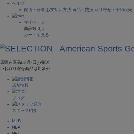
ヘルプ
配送・発送
お支払い方法
返品・交換
取り寄せ・予約販売
マイページ
商品数:
0
点
カートを見る
店頭在庫品は
-月-日(-)
発送
※お取り寄せ商品は対象外
店舗情報
ブログ
スタッフ紹介
MLB
NBA
NFL