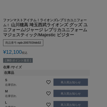
ファンマストアイテム！ライオンズレプリカユニフォー
山川穂高 埼玉西武ライオンズ グッズ ユ
ム！
ニフォーム/ジャージ レプリカユニフォーム
マジェスティック/Majestic ビジター
商品番号
npb-200703htk02
¥
12,100
税込
[
363
ポイント進呈 ]
在庫
サイズ
在庫品
S
再入荷お知らせ
在庫切れ
M
再入荷お知らせ
在庫切れ
L
再入荷お知らせ