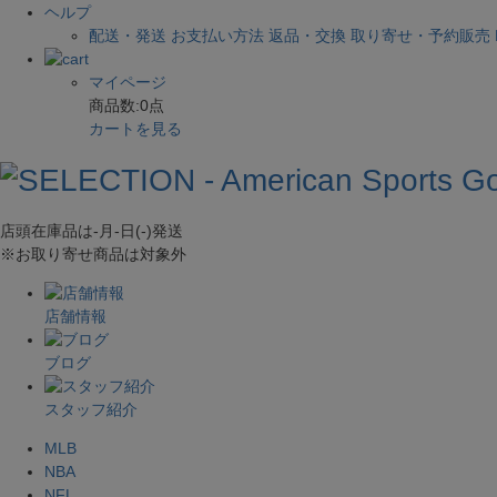
ヘルプ
配送・発送
お支払い方法
返品・交換
取り寄せ・予約販売
マイページ
商品数:
0
点
カートを見る
店頭在庫品は
-月-日(-)
発送
※お取り寄せ商品は対象外
店舗情報
ブログ
スタッフ紹介
MLB
NBA
NFL