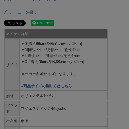
レビューを書く
アイテム詳細
▼S[着丈66cm/身幅51cm/裄丈39cm]
▼M[着丈68cm/身幅56cm/裄丈42cm]
▼L[着丈73cm/身幅62cm/裄丈47cm]
▼XL[着丈79cm/身幅68cm/裄丈52cm]
サイズ
メーカー参考サイズになります。
●商品サイズの測り方はこちら
素材
ポリエステル100％
ブラン
マジェスティック/Majestic
ド
生産国
中国