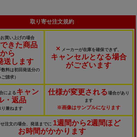
取り寄せ注文規約
のお買い上げの場合
ができた商品
×
メーカーが在庫を確保できず、
から
キャンセルとなる場合
発送します
がございます
手数料は初回発送分の
みご請求）
キャン
仕様が変更される
合による
場合があり
ル・返品
ます
※画像はサンプルになります
承り兼ねます
1週間から2週間ほど
寄せ注文の場合、発送までに
お時間がかかります