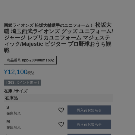
松坂大
西武ライオンズ 松坂大輔選手のユニフォーム！
輔 埼玉西武ライオンズ グッズ ユニフォーム/
ジャージ レプリカユニフォーム マジェステ
ィック/Majestic ビジター プロ野球おうち観
戦
商品番号
npb-200408msb02
¥
12,100
税込
[
363
ポイント進呈 ]
在庫
サイズ
在庫品
S
再入荷お知らせ
在庫切れ
M
再入荷お知らせ
在庫切れ