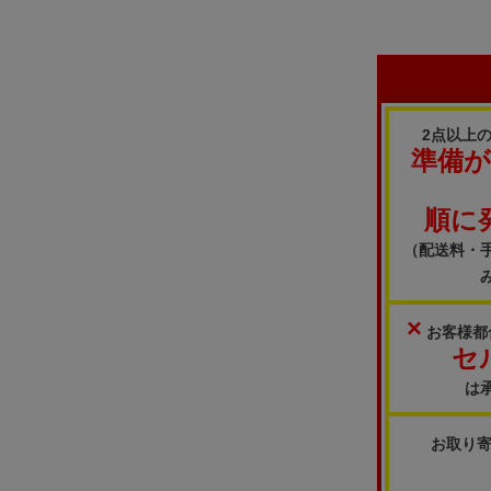
2点以上
準備
順に
（配送料・
×
お客様都
セ
は
お取り