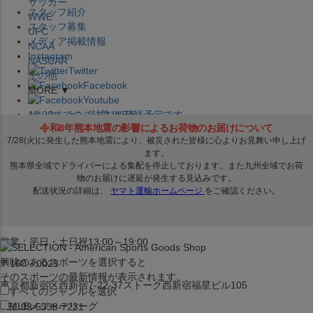
サッカー
スタッフ紹介
WWE
スタッフ募集
UFC
メディア掲載情報
NCAA
Instagram
NASCAR
Twitter
その他
Facebook
MORE ▼
Youtube
セレクション公式LINE@
12:00
までのご注文は
発送予定です。
在庫品は
1-3営業日内で発送
!! ※お取寄せ商品は対象外
×
セレクション新宿本店
ベースボール館
営業：平日・土日祝13:00～19:00
興味のあるスポーツを選択すると
〒160－0023
そのスポーツの最新情報が表示されます。
東京都新宿区西新宿7-22-37ストーク西新宿福星ビル105
すべてのジャンルを選択
MLB
メジャーリーグ
TEL:03-5338-7231