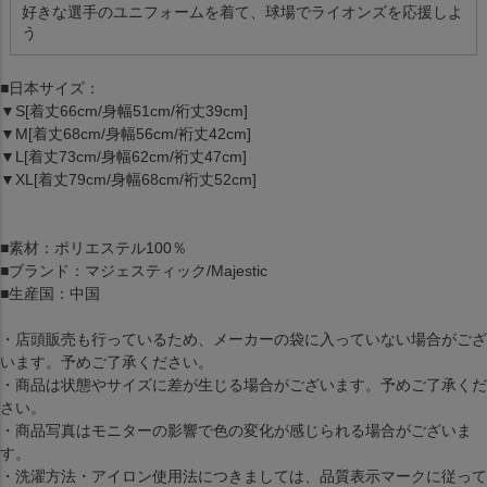
好きな選手のユニフォームを着て、球場でライオンズを応援しよ
う
■日本サイズ：
▼S[着丈66cm/身幅51cm/裄丈39cm]
▼M[着丈68cm/身幅56cm/裄丈42cm]
▼L[着丈73cm/身幅62cm/裄丈47cm]
▼XL[着丈79cm/身幅68cm/裄丈52cm]
■素材：ポリエステル100％
■ブランド：マジェスティック/Majestic
■生産国：中国
・店頭販売も行っているため、メーカーの袋に入っていない場合がござ
います。予めご了承ください。
・商品は状態やサイズに差が生じる場合がございます。予めご了承くだ
さい。
・商品写真はモニターの影響で色の変化が感じられる場合がございま
す。
・洗濯方法・アイロン使用法につきましては、品質表示マークに従って