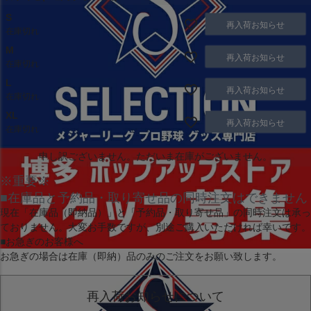
S
再入荷お知らせ
在庫切れ
M
再入荷お知らせ
在庫切れ
L
再入荷お知らせ
在庫切れ
XL
再入荷お知らせ
在庫切れ
申し訳ございません。ただいま在庫がございません。
※重要※
■在庫品と予約品・取り寄せ品の同時注文はできません
現在
「在庫品（即納品）」
と
「予約品・取り寄せ品」
の同時注文は承っ
ておりません。大変お手数ですが、別途ご購入いただければ幸いです。
■お急ぎのお客様へ
お急ぎの場合は
在庫（即納）品
のみのご注文をお願い致します。
再入荷お知らせについて