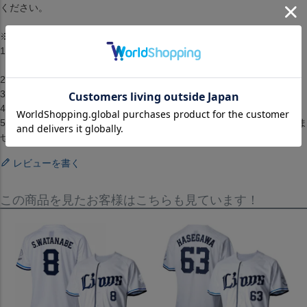
ください。
※取り寄せ注文規約※
1.2点以上のお買い上げの場合準備ができた商品から順に発送します。
（配送料・手数料は初回発送分のみご請求）
2.お客様都合によるキャンセル・返品はできません。
3.メーカーが在庫を確保できず、キャンセルとなる場合がございます。
4.仕様が変更される場合もございます。
5.配送までに1週間から2週間ほどかかります。（配送日の指定はできま
せん）
レビューを書く
この商品を見たお客様はこちらも見ています！