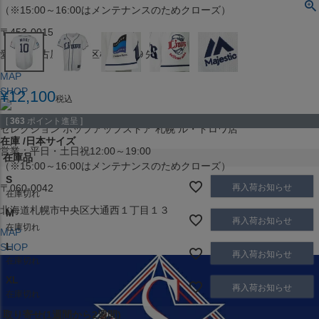
（※15:00～16:00はメンテナンスのためクローズ）
〒453-0015
愛知県名古屋市中村区椿町６−９先
MAP
SHOP
¥
12,100
税込
[
363
ポイント進呈 ]
セレクション ポップアップストア 札幌 ル・トロワ店
在庫
日本サイズ
営業：平日・土日祝12:00～19:00
在庫品
（※15:00～16:00はメンテナンスのためクローズ）
S
再入荷お知らせ
〒060-0042
在庫切れ
北海道札幌市中央区大通西１丁目１３
M
再入荷お知らせ
在庫切れ
MAP
L
SHOP
再入荷お知らせ
在庫切れ
XL
再入荷お知らせ
在庫切れ
取り寄せ(1週間から2週間)