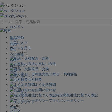
×
アカウント
ログイン
新規登録
MLB
お気に入り
NBA
カートを見る
NFL
ストア情報
プロ野球
配送・送料
WBC
お支払い方法
侍ジャパン
返品・交換
福袋
取り寄せ・予約販売
お買い得パック
会社概要
プレミア
よくある質問
セール
お問い合わせ
ジョーダン
特定商取引法に基づく表記
バッシュ
プライバシーポリシー
バスケブランド
その他
NHL
ブログ