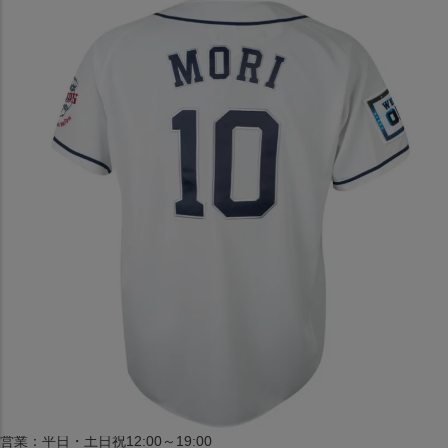
〒542-008
大阪府大阪市中央区西心斎橋1丁目6番14号
TEL:06-4708-3300
MAP
SHOP
BLOG
JR水道橋駅西口店
営業：土・日・祝日のみ 12:00-18:00
〒101-0061
東京都千代田区神田三崎町２丁目２２−１ 1F
MAP
SHOP
セレクション名古屋エスカ地下街店
営業：平日・土日祝12:00～19:00