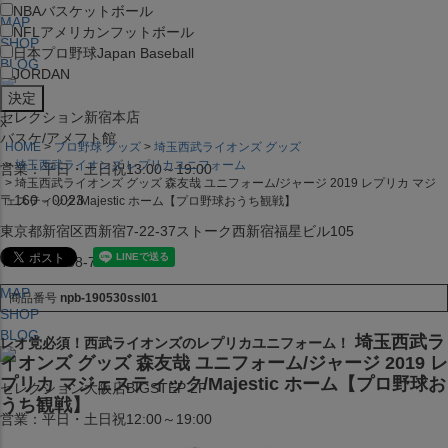
NBA
バスケットボール
MAP
NFL
アメリカンフットボール
SHOP
日本プロ野球
Japan Baseball
BLOG
JORDAN
セレクション新宿本店
x
バスケ/アメフト館
HOME
プロ野球 グッズ
埼玉西武ライオンズ グッズ
埼玉西武ライオンズ レプリカユニフォーム
営業：平日・土日祝13:00～19:00
埼玉西武ライオンズ グッズ 森友哉 ユニフォーム/ジャージ 2019 レプリカ マジ
〒160－0023
ェスティック/Majestic ホーム【プロ野球おうち観戦】
東京都新宿区西新宿7-22-37ストーク西新宿福星ビル105
TEL:03-5338-7231
MAP
商品番号
npb-190530ssl01
SHOP
BLOG
埼玉西武ラ
レオ党必須！西武ライオンズのレプリカユニフォーム！
イオンズ グッズ 森友哉 ユニフォーム/ジャージ 2019 レ
プリカ マジェスティック/Majestic ホーム【プロ野球お
セレクション大阪店BIGSTEP 2F
うち観戦】
営業：平日・土日祝12:00～19:00