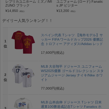
レプリカユニホーム ミズノ/MI
ユニフォーム (ロード) Fanatic
ZUNO ブラック
s JP ビジター
¥
14,850
¥
13,200
（税込）
（税込）
デイリー人気ランキング！！
スペイン代表 Tシャツ 【海外モデル】サ
ッカー FIFA ワールドカップ2026 優勝記
1
念 トロフィー アディダス/Adidas レッド
位
17,600円
(税込)
MLB 大谷翔平 ドジャース ユニフォーム
WS2025優勝 ゴールドコレクション スタ
2
ジアムジャージ Jersey ナイキ/Nike ホワ
イト
位
77,000円
(税込)
MLB 山本由伸 ドジャース Tシャツ 日米
通算100勝達成記念Tシャツ Fanatics ホ
3