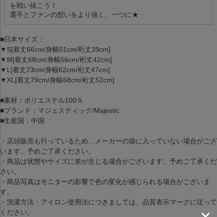
を戦い抜こう！
選手とファンの想いをより強く、一つに★
■日本サイズ：
▼S[着丈66cm/身幅51cm/裄丈39cm]
▼M[着丈68cm/身幅56cm/裄丈42cm]
▼L[着丈73cm/身幅62cm/裄丈47cm]
▼XL[着丈79cm/身幅68cm/裄丈52cm]
■素材：ポリエステル100％
■ブランド：マジェスティック/Majestic
■生産国：中国
・店頭販売も行っているため、メーカーの袋に入っていない場合がござ
います。予めご了承ください。
・商品は状態やサイズに差が生じる場合がございます。予めご了承くだ
さい。
・商品写真はモニターの影響で色の変化が感じられる場合がございま
す。
・洗濯方法・アイロン使用法につきましては、品質表示マークに従って
ください。