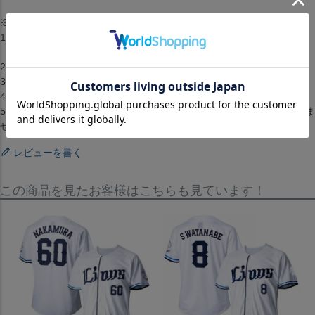
※取り寄せ注文規約※
1.2点以上のお買い上げの場合準備ができた商品から順に発送します。
（配送料・手数料は初回発送分のみご請求）
2.お客様都合によるキャンセル・返品はできません。
3.メーカーが在庫を確保できず、キャンセルとなる場合がございます。
4.仕様が変更される場合もございます。
5.配送までに1週間から2週間ほどかかります。（配送日の指定はできま
せん）
レビューを書く
この商品を見たお客様はこちらも見ています！