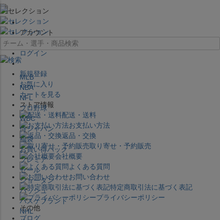
×
アカウント
ログイン
新規登録
MLB
お気に入り
NBA
カートを見る
NFL
ストア情報
プロ野球
配送・送料
WBC
お支払い方法
侍ジャパン
返品・交換
福袋
取り寄せ・予約販売
お買い得パック
会社概要
プレミア
よくある質問
セール
お問い合わせ
ジョーダン
特定商取引法に基づく表記
バッシュ
プライバシーポリシー
バスケブランド
その他
NHL
ブログ