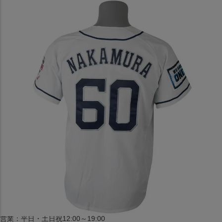
〒542-008
大阪府大阪市中央区西心斎橋1丁目6番14号
TEL:06-4708-3300
MAP
SHOP
BLOG
JR水道橋駅西口店
営業：土・日・祝日のみ 12:00-18:00
〒101-0061
東京都千代田区神田三崎町２丁目２２−１ 1F
MAP
SHOP
セレクション名古屋エスカ地下街店
営業：平日・土日祝12:00～19:00