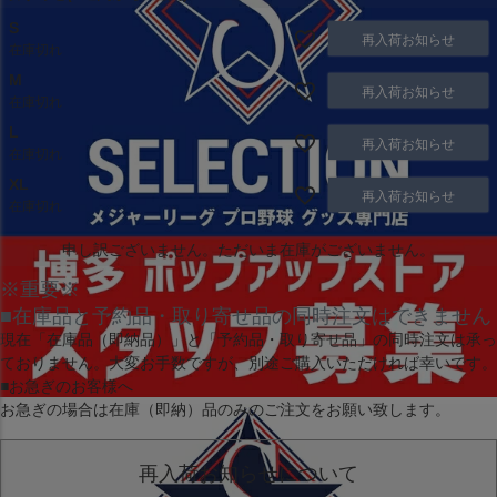
S
再入荷お知らせ
在庫切れ
M
再入荷お知らせ
在庫切れ
L
再入荷お知らせ
在庫切れ
XL
再入荷お知らせ
在庫切れ
申し訳ございません。ただいま在庫がございません。
※重要※
■在庫品と予約品・取り寄せ品の同時注文はできません
現在
「在庫品（即納品）」
と
「予約品・取り寄せ品」
の同時注文は承っ
ておりません。大変お手数ですが、別途ご購入いただければ幸いです。
■お急ぎのお客様へ
お急ぎの場合は
在庫（即納）品
のみのご注文をお願い致します。
再入荷お知らせについて