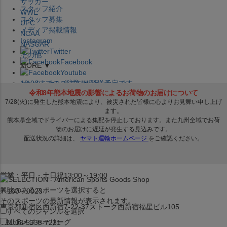
サッカー
スタッフ紹介
WWE
スタッフ募集
UFC
メディア掲載情報
NCAA
Instagram
NASCAR
Twitter
その他
Facebook
MORE ▼
Youtube
セレクション公式LINE@
12:00
までのご注文は
発送予定です。
在庫品は
1-3営業日内で発送
!! ※お取寄せ商品は対象外
×
セレクション新宿本店
ベースボール館
営業：平日・土日祝13:00～19:00
興味のあるスポーツを選択すると
〒160－0023
そのスポーツの最新情報が表示されます。
東京都新宿区西新宿7-22-37ストーク西新宿福星ビル105
すべてのジャンルを選択
MLB
メジャーリーグ
TEL:03-5338-7231