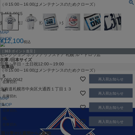
（※15:00～16:00はメンテナンスのためクローズ）
〒453-0015
愛知県名古屋市中村区椿町６−９先
MAP
SHOP
¥
12,100
税込
[
363
ポイント進呈 ]
セレクション ポップアップストア 札幌 ル・トロワ店
在庫
日本サイズ
営業：平日・土日祝12:00～19:00
在庫品
（※15:00～16:00はメンテナンスのためクローズ）
S
再入荷お知らせ
〒060-0042
在庫切れ
北海道札幌市中央区大通西１丁目１３
M
再入荷お知らせ
在庫切れ
MAP
L
SHOP
再入荷お知らせ
在庫切れ
XL
再入荷お知らせ
在庫切れ
取り寄せ(1週間から2週間)