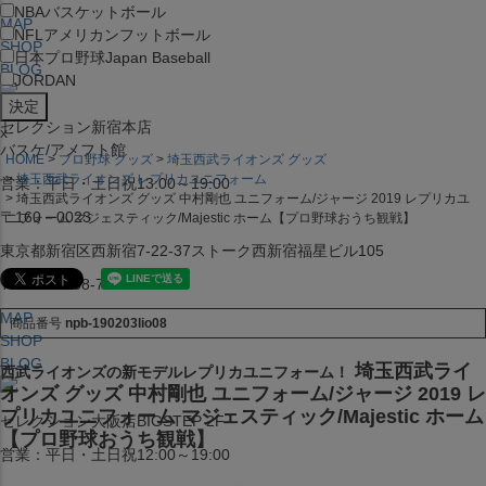
NBA
バスケットボール
MAP
NFL
アメリカンフットボール
SHOP
日本プロ野球
Japan Baseball
BLOG
JORDAN
セレクション新宿本店
x
バスケ/アメフト館
HOME
プロ野球 グッズ
埼玉西武ライオンズ グッズ
埼玉西武ライオンズ レプリカユニフォーム
営業：平日・土日祝13:00～19:00
埼玉西武ライオンズ グッズ 中村剛也 ユニフォーム/ジャージ 2019 レプリカユ
〒160－0023
ニフォーム マジェスティック/Majestic ホーム【プロ野球おうち観戦】
東京都新宿区西新宿7-22-37ストーク西新宿福星ビル105
TEL:03-5338-7231
MAP
商品番号
npb-190203lio08
SHOP
BLOG
埼玉西武ライ
西武ライオンズの新モデルレプリカユニフォーム！
オンズ グッズ 中村剛也 ユニフォーム/ジャージ 2019 レ
プリカユニフォーム マジェスティック/Majestic ホーム
セレクション大阪店BIGSTEP 2F
【プロ野球おうち観戦】
営業：平日・土日祝12:00～19:00