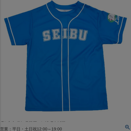
〒542-008
大阪府大阪市中央区西心斎橋1丁目6番14号
TEL:06-4708-3300
MAP
SHOP
BLOG
JR水道橋駅西口店
営業：土・日・祝日のみ 12:00-18:00
〒101-0061
東京都千代田区神田三崎町２丁目２２−１ 1F
MAP
SHOP
セレクション名古屋エスカ地下街店
営業：平日・土日祝12:00～19:00