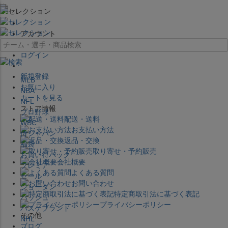
×
アカウント
ログイン
新規登録
MLB
お気に入り
NBA
カートを見る
NFL
ストア情報
プロ野球
配送・送料
WBC
お支払い方法
侍ジャパン
返品・交換
福袋
取り寄せ・予約販売
お買い得パック
会社概要
プレミア
よくある質問
セール
お問い合わせ
ジョーダン
特定商取引法に基づく表記
バッシュ
プライバシーポリシー
バスケブランド
その他
NHL
ブログ