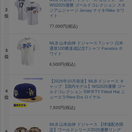
WS2025優勝 ゴールドコレクション スタ
2
ジアムジャージ Jersey ナイキ/Nike ホワ
イト
位
77,000円
(税込)
MLB 山本由伸 ドジャース Tシャツ 日米
通算100勝達成記念Tシャツ Fanatics ホ
3
ワイト
位
6,500円
(税込)
【2026年10月発送】MLB ドジャース キ
ャップ 【国内モデル】WS2025優勝 ゴー
4
ルドコレクション 59FIFTY Fitted Hat ニ
ューエラ/New Era ロイヤル
位
7,920円
(税込)
MLB 山本由伸 ドジャース 【球場配布限
定】ワールドシリーズ2025優勝リング
5