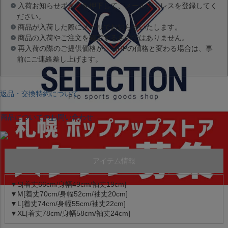
入荷お知らせボタンを押下して、メールアドレスを登録してく
ださい。
商品が入荷した際にメールでお知らせいたします。
商品の入荷やご注文を確定するものではありません。
再入荷の際のご提供価格が、当HPの価格と変わる場合は、事
前にご連絡差し上げます。
返品・交換特約について
商品についてのお問い合わせ
アイテム情報
▼S[着丈66cm/身幅49cm/袖丈19cm]
▼M[着丈70cm/身幅52cm/袖丈20cm]
▼L[着丈74cm/身幅55cm/袖丈22cm]
▼XL[着丈78cm/身幅58cm/袖丈24cm]