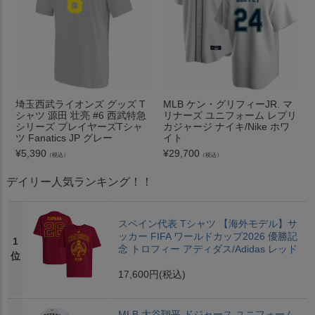
埼玉西武ライオンズ グッズ T
MLB ケン・グリフィーJR. マ
シャツ 源田 壮亮 #6 西武特急
リナーズ ユニフォーム レプリ
シリーズ プレイヤーズTシャ
カジャージ ナイキ/Nike ホワ
ツ Fanatics JP グレー
イト
¥
5,390
¥
29,700
（税込）
（税込）
デイリー人気ランキング！！
スペイン代表 Tシャツ 【海外モデル】サ
ッカー FIFA ワールドカップ2026 優勝記
1
念 トロフィー アディダス/Adidas レッド
位
17,600円
(税込)
MLB 大谷翔平 ドジャース ユニフォーム