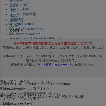
サッカー
スタッフ紹介
WWE
スタッフ募集
UFC
メディア掲載情報
NCAA
Instagram
NASCAR
Twitter
その他
Facebook
MORE ▼
Youtube
セレクション公式LINE@
12:00
までのご注文は
発送予定です。
在庫品は
1-3営業日内で発送
!! ※お取寄せ商品は対象外
×
セレクション新宿本店
ベースボール館
営業：平日・土日祝13:00～19:00
興味のあるスポーツを選択すると
〒160－0023
そのスポーツの最新情報が表示されます。
東京都新宿区西新宿7-22-37ストーク西新宿福星ビル105
すべてのジャンルを選択
MLB
メジャーリーグ
TEL:03-5338-7231