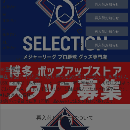
S
再入荷お知らせ
在庫切れ
M
再入荷お知らせ
在庫切れ
L
再入荷お知らせ
在庫切れ
XL
再入荷お知らせ
在庫切れ
申し訳ございません。ただいま在庫がございません。
※重要※
■在庫品と予約品・取り寄せ品の同時注文はできません
現在
「在庫品（即納品）」
と
「予約品・取り寄せ品」
の同時注文は承っ
ておりません。大変お手数ですが、別途ご購入いただければ幸いです。
■お急ぎのお客様へ
お急ぎの場合は
在庫（即納）品
のみのご注文をお願い致します。
再入荷お知らせについて