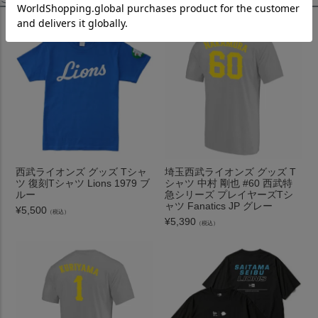
西武ライオンズ グッズ Tシャ
埼玉西武ライオンズ グッズ T
ツ 復刻Tシャツ Lions 1979 ブ
シャツ 中村 剛也 #60 西武特
ルー
急シリーズ プレイヤーズTシ
ャツ Fanatics JP グレー
¥
5,500
（税込）
¥
5,390
（税込）