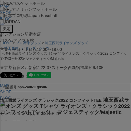
NBA
バスケットボール
MAP
NFL
アメリカンフットボール
SHOP
日本プロ野球
Japan Baseball
BLOG
JORDAN
セレクション新宿本店
x
バスケ/アメフト館
HOME
プロ野球 グッズ
埼玉西武ライオンズ グッズ
埼玉西武ライオンズ Tシャツ
営業：平日・土日祝13:00～19:00
埼玉西武ライオンズ グッズ Tシャツ ライオンズ・クラシック2022 コンフィッ
〒160－0023
トTシャツ マジェスティック/Majestic
東京都新宿区西新宿7-22-37ストーク西新宿福星ビル105
TEL:03-5338-7231
MAP
商品番号
npb-240611gds06
SHOP
BLOG
埼玉西武ラ
埼玉西武ライオンズ クラシック2022 コンフィットTEE
イオンズ グッズ Tシャツ ライオンズ・クラシック2022
コンフィットTシャツ マジェスティック/Majestic
セレクション大阪店BIGSTEP 2F
営業：平日・土日祝12:00～19:00