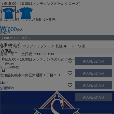
（※15:00～16:00はメンテナンスのためクローズ）
〒453-0015
愛知県名古屋市中村区椿町６−９先
MAP
¥
6,600
税込
SHOP
[
198
ポイント進呈 ]
在庫
サイズ
セレクション ポップアップストア 札幌 ル・トロワ店
在庫品
営業：平日・土日祝12:00～19:00
S
（※15:00～16:00はメンテナンスのためクローズ）
再入荷お知らせ
在庫切れ
〒060-0042
M
再入荷お知らせ
北海道札幌市中央区大通西１丁目１３
在庫切れ
L
MAP
再入荷お知らせ
在庫切れ
SHOP
XL
再入荷お知らせ
在庫切れ
取り寄せ(1ヶ月～2ヶ月)