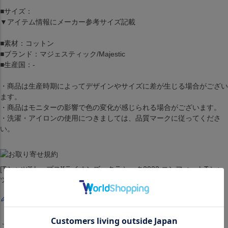
■サイズ：
▼アイテム情報にメーカー参考サイズ記載
■素材：コットン
■ブランド：マジェスティック/Majestic
■生産国：-
・商品は生産時期によってデザインやサイズに差が生じる場合がござい
ます。
・商品はモニターの影響で色の変化が感じられる場合がございます。
・洗濯・アイロンの使用につきましては、品質マークに従ってくださ
い。
[Tシャツ][トップス][ライオンズ・クラシック2022 コンフィットTシャ
ツ ][埼玉西武ライオンズ][NPB プロ野球]
レビューを書く
この商品を見たお客様はこちらも見ています！