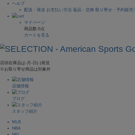
ヘルプ
配送・発送
お支払い方法
返品・交換
取り寄せ・予約販売
マイページ
商品数:
0
点
カートを見る
店頭在庫品は
-月-日(-)
発送
※お取り寄せ商品は対象外
店舗情報
ブログ
スタッフ紹介
MLB
NBA
NFL