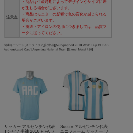
・商品は生産時期によってデザインやサイズに差
が生じる場合がございます。
・商品はモニターの影響で色の変化が感じられる
注意点
場合がございます。
・洗濯・アイロンの使用につきましては、品質マ
ークに従ってください。
関連キーワード[メモラビリア][記念品][Autographed 2018 World Cup #1 BAS
Authenticated Card][Argentina National Team ][Lionel Messi #10]
サッカー アルゼンチン代表
Soccer アルゼンチン代表
Tシャツ 半袖 2018 FIFA ワ
ユニフォーム サッカー ワ