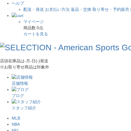
ヘルプ
配送・発送
お支払い方法
返品・交換
取り寄せ・予約販売
マイページ
商品数:
0
点
カートを見る
店頭在庫品は
-月-日(-)
発送
※お取り寄せ商品は対象外
店舗情報
ブログ
スタッフ紹介
MLB
NBA
NFL