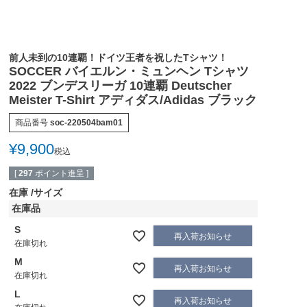
前人未到の10連覇！ドイツ王者を祝したTシャツ！
SOCCER バイエルン・ミュンヘン Tシャツ
2022 ブンデスリーガ 10連覇 Deutscher
Meister T-Shirt アディダス/Adidas ブラック
商品番号
soc-220504bam01
¥
9,900
税込
[
297
ポイント進呈 ]
在庫
サイズ
在庫品
S
再入荷お知らせ
在庫切れ
M
再入荷お知らせ
在庫切れ
L
再入荷お知らせ