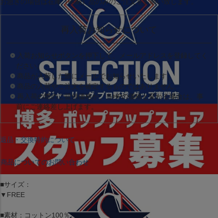
お急ぎの場合は
在庫（即納）品
のみのご注文をお願い致します。
再入荷お知らせについて
入荷お知らせボタンを押下して、メールアドレスを登録してく
ださい。
商品が入荷した際にメールでお知らせいたします。
商品の入荷やご注文を確定するものではありません。
再入荷の際のご提供価格が、当HPの価格と変わる場合は、事
前にご連絡差し上げます。
返品・交換特約について
商品についてのお問い合わせ
■サイズ：
▼FREE
■素材：コットン100％