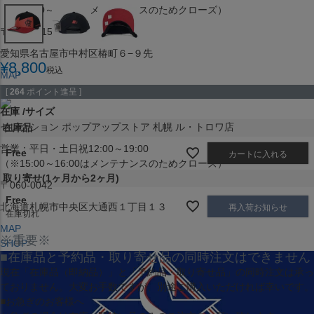
（※15:00～16:00はメンテナンスのためクローズ）
〒453-0015
愛知県名古屋市中村区椿町６−９先
¥
8,800
税込
MAP
SHOP
[
264
ポイント進呈 ]
在庫
サイズ
セレクション ポップアップストア 札幌 ル・トロワ店
在庫品
営業：平日・土日祝12:00～19:00
Free
カートに入れる
（※15:00～16:00はメンテナンスのためクローズ）
取り寄せ(1ヶ月から2ヶ月)
〒060-0042
Free
北海道札幌市中央区大通西１丁目１３
再入荷お知らせ
在庫切れ
MAP
※重要※
SHOP
■在庫品と予約品・取り寄せ品の同時注文はできません
現在
「在庫品（即納品）」
と
「予約品・取り寄せ品」
の同時注文は承っ
ておりません。大変お手数ですが、別途ご購入いただければ幸いです。
■お急ぎのお客様へ