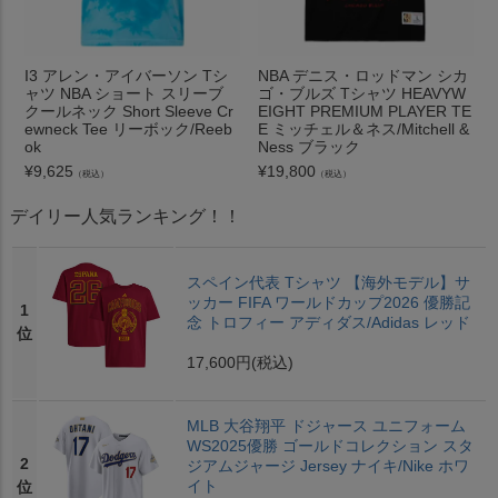
I3 アレン・アイバーソン Tシ
NBA デニス・ロッドマン シカ
ャツ NBA ショート スリーブ
ゴ・ブルズ Tシャツ HEAVYW
クールネック Short Sleeve Cr
EIGHT PREMIUM PLAYER TE
ewneck Tee リーボック/Reeb
E ミッチェル＆ネス/Mitchell &
ok
Ness ブラック
¥
9,625
¥
19,800
（税込）
（税込）
デイリー人気ランキング！！
スペイン代表 Tシャツ 【海外モデル】サ
ッカー FIFA ワールドカップ2026 優勝記
1
念 トロフィー アディダス/Adidas レッド
位
17,600円
(税込)
MLB 大谷翔平 ドジャース ユニフォーム
WS2025優勝 ゴールドコレクション スタ
2
ジアムジャージ Jersey ナイキ/Nike ホワ
イト
位