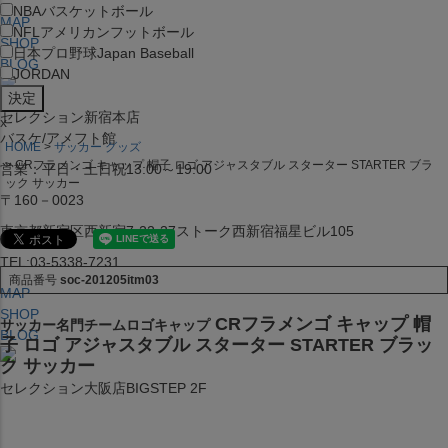
NBA
バスケットボール
MAP
NFL
アメリカンフットボール
SHOP
日本プロ野球
Japan Baseball
BLOG
JORDAN
セレクション新宿本店
x
バスケ/アメフト館
HOME
サッカー グッズ
CRフラメンゴ キャップ 帽子 ロゴ アジャスタブル スターター STARTER ブラ
営業：平日・土日祝13:00～19:00
ック サッカー
〒160－0023
東京都新宿区西新宿7-22-37ストーク西新宿福星ビル105
TEL:03-5338-7231
商品番号
soc-201205itm03
MAP
SHOP
CRフラメンゴ キャップ 帽
サッカー名門チームロゴキャップ
BLOG
子 ロゴ アジャスタブル スターター STARTER ブラッ
ク サッカー
セレクション大阪店BIGSTEP 2F
営業：平日・土日祝12:00～19:00