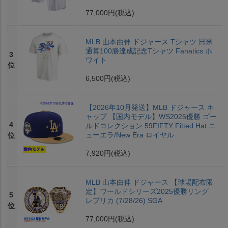
77,000円
(税込)
MLB 山本由伸 ドジャース Tシャツ 日米
通算100勝達成記念Tシャツ Fanatics ホ
3
ワイト
位
6,500円
(税込)
【2026年10月発送】MLB ドジャース キ
ャップ 【国内モデル】WS2025優勝 ゴー
4
ルドコレクション 59FIFTY Fitted Hat ニ
ューエラ/New Era ロイヤル
位
7,920円
(税込)
MLB 山本由伸 ドジャース 【球場配布限
定】ワールドシリーズ2025優勝リング
5
レプリカ (7/28/26) SGA
位
77,000円
(税込)