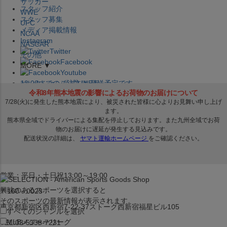
サッカー
スタッフ紹介
WWE
スタッフ募集
UFC
メディア掲載情報
NCAA
Instagram
NASCAR
Twitter
その他
Facebook
MORE ▼
Youtube
セレクション公式LINE@
12:00
までのご注文は
発送予定です。
在庫品は
1-3営業日内で発送
!! ※お取寄せ商品は対象外
×
セレクション新宿本店
ベースボール館
営業：平日・土日祝13:00～19:00
興味のあるスポーツを選択すると
〒160－0023
そのスポーツの最新情報が表示されます。
東京都新宿区西新宿7-22-37ストーク西新宿福星ビル105
すべてのジャンルを選択
MLB
メジャーリーグ
TEL:03-5338-7231