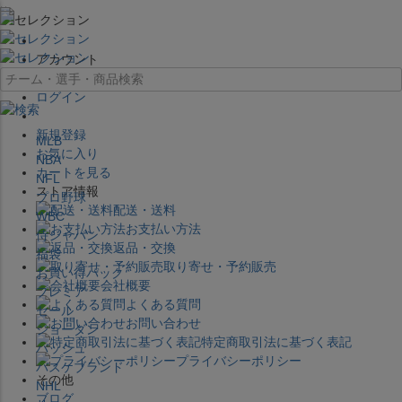
×
アカウント
ログイン
新規登録
MLB
お気に入り
NBA
カートを見る
NFL
ストア情報
プロ野球
配送・送料
WBC
お支払い方法
侍ジャパン
返品・交換
福袋
取り寄せ・予約販売
お買い得パック
会社概要
プレミア
よくある質問
セール
お問い合わせ
ジョーダン
特定商取引法に基づく表記
バッシュ
プライバシーポリシー
バスケブランド
その他
NHL
ブログ