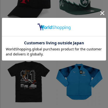
CRヴァスコ・ダ・ガマ キャッ
NBA ジェイソン・テイタム セ
プ 帽子 ロゴ アジャスタブル V
ルティックス キャップ サイン
asco da Gama ブラック サッ
刺繍入り スナップバック Mitc
カー
hell & Ness ホワイト ブラック
グリーン
¥
8,800
（税込）
¥
16,500
（税込）