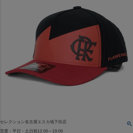
〒542-008
大阪府大阪市中央区西心斎橋1丁目6番14号
TEL:06-4708-3300
MAP
SHOP
BLOG
JR水道橋駅西口店
営業：土・日・祝日のみ 12:00-18:00
〒101-0061
東京都千代田区神田三崎町２丁目２２−１ 1F
MAP
SHOP
セレクション名古屋エスカ地下街店
営業：平日・土日祝12:00～19:00