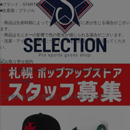
■ブランド：STARTER
■生産国：ブラジル
・商品は生産時期によってデザインやサイズに差が生じる場合がござい
ます。
・商品はモニターの影響で色の変化が感じられる場合がございます。
・洗濯・アイロンの使用につきましては、品質マークに従ってくださ
い。
[キャップ][帽子][Logo Adjusutable Hat][Flamengo][Black/Red]
レビューを書く
この商品を見たお客様はこちらも見ています！