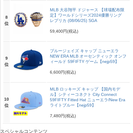
MLB 大谷翔平 ドジャース 【球場配布限
定】ワールドシリーズ2024優勝リング
8
レプリカ (08/06/25) SGA
位
59,400円
(税込)
ブルージェイズ キャップ ニューエラ
NEW ERA MLB オーセンティック オンフ
9
ィールド 59FIFTY ゲーム【nejp59】
位
6,600円
(税込)
MLB ロッキーズ キャップ 【国内モデ
ル】シティーコネクト City Connect
10
59FIFTY Fitted Hat ニューエラ/New Era
ライトブルー【nejp59】
位
7,480円
(税込)
スペシャルコンテンツ