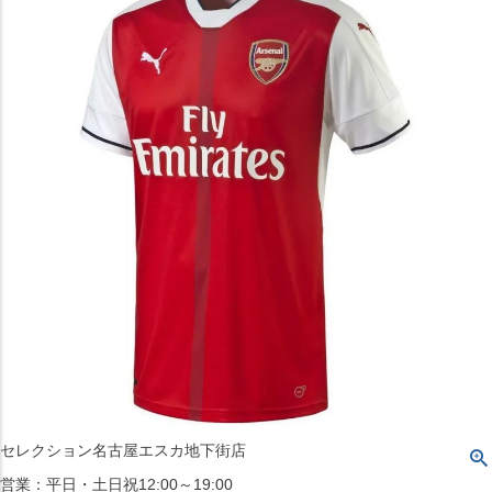
〒542-008
大阪府大阪市中央区西心斎橋1丁目6番14号
TEL:06-4708-3300
MAP
SHOP
BLOG
JR水道橋駅西口店
営業：土・日・祝日のみ 12:00-18:00
〒101-0061
東京都千代田区神田三崎町２丁目２２−１ 1F
MAP
SHOP
セレクション名古屋エスカ地下街店
営業：平日・土日祝12:00～19:00