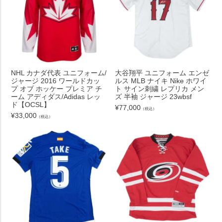
NHL カナダ代表 ユニフォーム/
大谷翔平 ユニフォーム エンゼ
ジャージ 2016 ワールドカッ
ルス MLB ナイキ Nike ホワイ
プ オブ ホッケー プレミア チ
ト サイン刺繍 レプリカ メン
ーム アディダス/Adidas レッ
ズ 半袖 ジャージ 23wbsf
ド【OCSL】
¥
77,000
（税込）
¥
33,000
（税込）