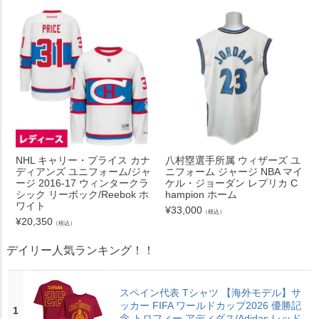
NHL キャリー・プライス カナ
八村塁選手所属 ウィザーズ ユ
ディアンズ ユニフォーム/ジャ
ニフォーム ジャージ NBA マイ
ージ 2016-17 ウィンタークラ
ケル・ジョーダン レプリカ C
シック リーボック/Reebok ホ
hampion ホーム
ワイト
¥
33,000
（税込）
¥
20,350
（税込）
デイリー人気ランキング！！
スペイン代表 Tシャツ 【海外モデル】サ
ッカー FIFA ワールドカップ2026 優勝記
1
念 トロフィー アディダス/Adidas レッド