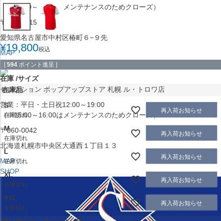
（※15:00～16:00はメンテナンスのためクローズ）
〒453-0015
愛知県名古屋市中村区椿町６−９先
¥
19,800
税込
MAP
SHOP
[
594
ポイント進呈 ]
在庫
サイズ
セレクション ポップアップストア 札幌 ル・トロワ店
在庫品
営業：平日・土日祝12:00～19:00
S
再入荷お知らせ
（※15:00～16:00はメンテナンスのためクローズ）
在庫切れ
M
〒060-0042
再入荷お知らせ
在庫切れ
北海道札幌市中央区大通西１丁目１３
L
再入荷お知らせ
MAP
在庫切れ
SHOP
XL
再入荷お知らせ
在庫切れ
XXL
再入荷お知らせ
在庫切れ