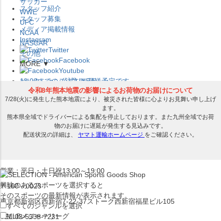
サッカー
スタッフ紹介
WWE
スタッフ募集
UFC
メディア掲載情報
NCAA
Instagram
NASCAR
Twitter
その他
Facebook
MORE ▼
Youtube
セレクション公式LINE@
12:00
までのご注文は
発送予定です。
在庫品は
1-3営業日内で発送
!! ※お取寄せ商品は対象外
×
セレクション新宿本店
ベースボール館
営業：平日・土日祝13:00～19:00
興味のあるスポーツを選択すると
〒160－0023
そのスポーツの最新情報が表示されます。
東京都新宿区西新宿7-22-37ストーク西新宿福星ビル105
すべてのジャンルを選択
MLB
メジャーリーグ
TEL:03-5338-7231