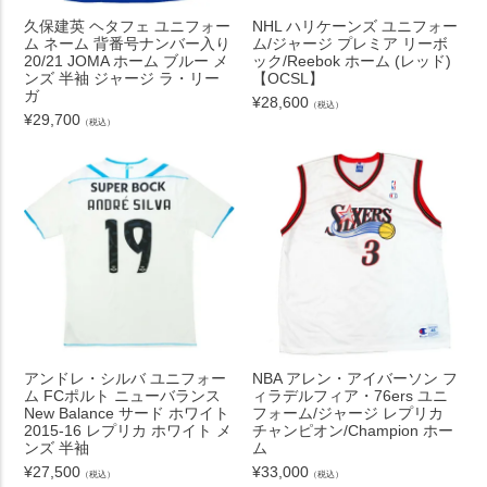
久保建英 ヘタフェ ユニフォー
NHL ハリケーンズ ユニフォー
ム ネーム 背番号ナンバー入り
ム/ジャージ プレミア リーボ
20/21 JOMA ホーム ブルー メ
ック/Reebok ホーム (レッド)
ンズ 半袖 ジャージ ラ・リー
【OCSL】
ガ
¥
28,600
（税込）
¥
29,700
（税込）
アンドレ・シルバ ユニフォー
NBA アレン・アイバーソン フ
ム FCポルト ニューバランス
ィラデルフィア・76ers ユニ
New Balance サード ホワイト
フォーム/ジャージ レプリカ
2015-16 レプリカ ホワイト メ
チャンピオン/Champion ホー
ンズ 半袖
ム
¥
27,500
¥
33,000
（税込）
（税込）