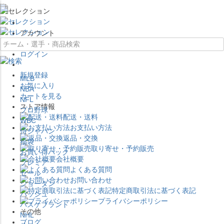
×
アカウント
ログイン
新規登録
MLB
お気に入り
NBA
カートを見る
NFL
ストア情報
プロ野球
配送・送料
WBC
お支払い方法
侍ジャパン
返品・交換
福袋
取り寄せ・予約販売
お買い得パック
会社概要
プレミア
よくある質問
セール
お問い合わせ
ジョーダン
特定商取引法に基づく表記
バッシュ
プライバシーポリシー
バスケブランド
その他
NHL
ブログ