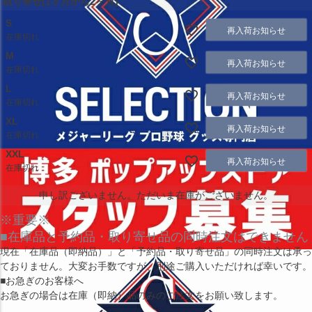
取り寄せ(1ヶ月から2ヶ月)
S
再入荷お知らせ
在庫切れ
M
再入荷お知らせ
在庫切れ
L
再入荷お知らせ
在庫切れ
XL
再入荷お知らせ
在庫切れ
XXL
再入荷お知らせ
在庫切れ
申し訳ございません。ただいま在庫がございません。
※重要※
■在庫品と予約品・取り寄せ品の同時注文はできません
現在
「在庫品（即納品）」
と
「予約品・取り寄せ品」
の同時注文は承っ
ておりません。大変お手数ですが、別途ご購入いただければ幸いです。
■お急ぎのお客様へ
お急ぎの場合は
在庫（即納）品
のみのご注文をお願い致します。