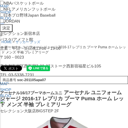
NBA
バスケットボール
MAP
NFL
アメリカンフットボール
SHOP
日本プロ野球
Japan Baseball
BLOG
JORDAN
セレクション新宿本店
x
バスケ/アメフト館
HOME
サッカー グッズ
アーセナル ユニフォーム ジャージ 2016-17 レプリカ プーマ Puma ホーム レッ
営業：平日・土日祝13:00～19:00
ド メンズ 半袖 プレミアリーグ
〒160－0023
東京都新宿区西新宿7-22-37ストーク西新宿福星ビル105
TEL:03-5338-7231
商品番号
soc-201105apa07
MAP
SHOP
アーセナル ユニフォーム
アーセナル16/17プーマホームユニ
BLOG
ジャージ 2016-17 レプリカ プーマ Puma ホーム レッ
ド メンズ 半袖 プレミアリーグ
セレクション大阪店BIGSTEP 2F
営業：平日・土日祝12:00～19:00