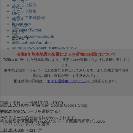
サッカー
スタッフ紹介
WWE
スタッフ募集
UFC
メディア掲載情報
NCAA
Instagram
NASCAR
Twitter
その他
Facebook
MORE ▼
Youtube
セレクション公式LINE@
12:00
までのご注文は
発送予定です。
在庫品は
1-3営業日内で発送
!! ※お取寄せ商品は対象外
×
セレクション新宿本店
ベースボール館
営業：平日・土日祝13:00～19:00
興味のあるスポーツを選択すると
〒160－0023
そのスポーツの最新情報が表示されます。
東京都新宿区西新宿7-22-37ストーク西新宿福星ビル105
すべてのジャンルを選択
MLB
メジャーリーグ
TEL:03-5338-7231