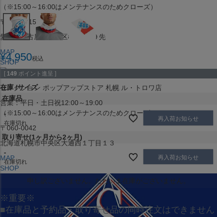
（※15:00～16:00はメンテナンスのためクローズ）
〒453-0015
愛知県名古屋市中村区椿町６−９先
MAP
¥
4,950
税込
SHOP
[
149
ポイント進呈 ]
在庫
サイズ
セレクション ポップアップストア 札幌 ル・トロワ店
在庫品
営業：平日・土日祝12:00～19:00
（※15:00～16:00はメンテナンスのためクローズ）
-
再入荷お知らせ
在庫切れ
〒060-0042
取り寄せ(1ヶ月から2ヶ月)
北海道札幌市中央区大通西１丁目１３
-
再入荷お知らせ
MAP
在庫切れ
SHOP
申し訳ございません。ただいま在庫がございません。
※重要※
■在庫品と予約品・取り寄せ品の同時注文はできません