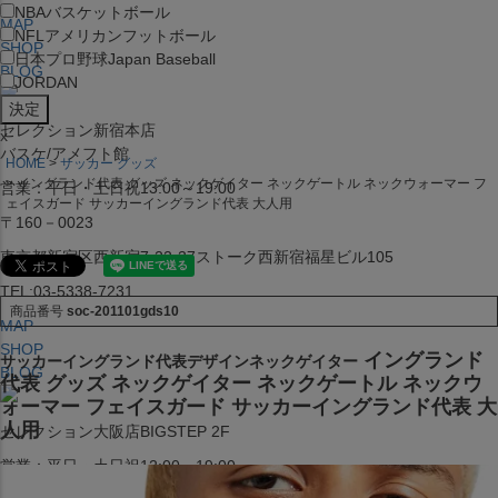
NBA
バスケットボール
MAP
NFL
アメリカンフットボール
SHOP
日本プロ野球
Japan Baseball
BLOG
JORDAN
セレクション新宿本店
x
バスケ/アメフト館
HOME
サッカー グッズ
イングランド代表 グッズ ネックゲイター ネックゲートル ネックウォーマー フ
営業：平日・土日祝13:00～19:00
ェイスガード サッカーイングランド代表 大人用
〒160－0023
東京都新宿区西新宿7-22-37ストーク西新宿福星ビル105
TEL:03-5338-7231
商品番号
soc-201101gds10
MAP
SHOP
イングランド
サッカーイングランド代表デザインネックゲイター
BLOG
代表 グッズ ネックゲイター ネックゲートル ネックウ
ォーマー フェイスガード サッカーイングランド代表 大
人用
セレクション大阪店BIGSTEP 2F
営業：平日・土日祝12:00～19:00