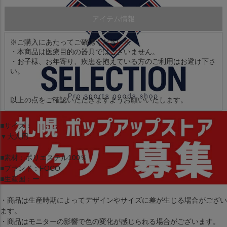
アイテム情報
※ご購入にあたってご確認ください※
・本商品は医療目的の器具ではございません。
・お子様、お年寄り、疾患を抱えている方のご利用はお避け下さ
い。
以上の点をご確認いただきますようお願いいたします。
■サイズ：
▼大人用
■素材：ポリエステル100％
■ブランド：FOCO
■生産国：ー
・商品は生産時期によってデザインやサイズに差が生じる場合がござい
ます。
・商品はモニターの影響で色の変化が感じられる場合がございます。