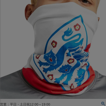
〒542-008
大阪府大阪市中央区西心斎橋1丁目6番14号
TEL:06-4708-3300
MAP
SHOP
BLOG
JR水道橋駅西口店
営業：土・日・祝日のみ 12:00-18:00
〒101-0061
東京都千代田区神田三崎町２丁目２２−１ 1F
MAP
SHOP
セレクション名古屋エスカ地下街店
営業：平日・土日祝12:00～19:00