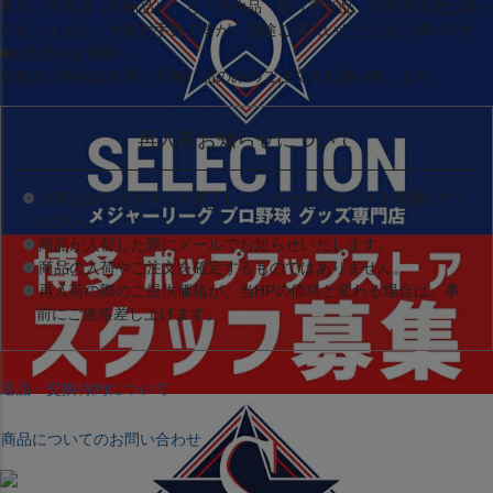
現在
「在庫品（即納品）」
と
「予約品・取り寄せ品」
の同時注文は承っ
ておりません。大変お手数ですが、別途ご購入いただければ幸いです。
■お急ぎのお客様へ
お急ぎの場合は
在庫（即納）品
のみのご注文をお願い致します。
再入荷お知らせについて
入荷お知らせボタンを押下して、メールアドレスを登録してく
ださい。
商品が入荷した際にメールでお知らせいたします。
商品の入荷やご注文を確定するものではありません。
再入荷の際のご提供価格が、当HPの価格と変わる場合は、事
前にご連絡差し上げます。
返品・交換特約について
商品についてのお問い合わせ