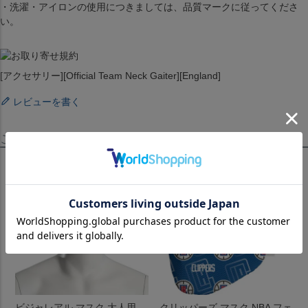
・洗濯・アイロンの使用につきましては、品質マークに従ってくださ
い。
[アクセサリー][Official Team Neck Gaiter][England]
レビューを書く
この商品を見たお客様はこちらも見ています！
ビジャレアル マスク 大人用
クリッパーズ マスク NBA フェ