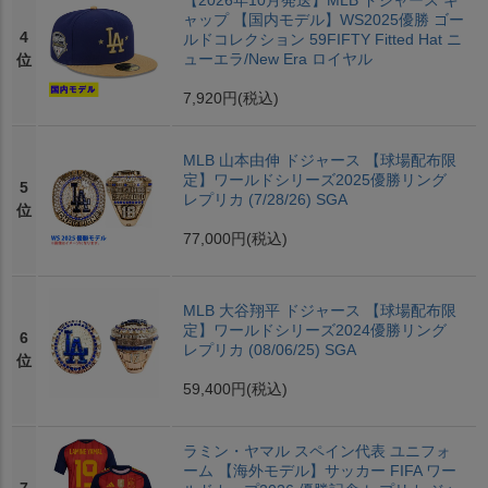
【2026年10月発送】MLB ドジャース キ
ャップ 【国内モデル】WS2025優勝 ゴー
4
ルドコレクション 59FIFTY Fitted Hat ニ
ューエラ/New Era ロイヤル
位
7,920円
(税込)
MLB 山本由伸 ドジャース 【球場配布限
定】ワールドシリーズ2025優勝リング
5
レプリカ (7/28/26) SGA
位
77,000円
(税込)
MLB 大谷翔平 ドジャース 【球場配布限
定】ワールドシリーズ2024優勝リング
6
レプリカ (08/06/25) SGA
位
59,400円
(税込)
ラミン・ヤマル スペイン代表 ユニフォ
ーム 【海外モデル】サッカー FIFA ワー