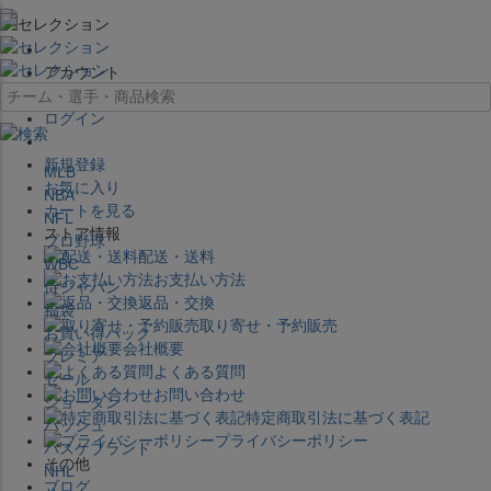
×
アカウント
ログイン
新規登録
MLB
お気に入り
NBA
カートを見る
NFL
ストア情報
プロ野球
配送・送料
WBC
お支払い方法
侍ジャパン
返品・交換
福袋
取り寄せ・予約販売
お買い得パック
会社概要
プレミア
よくある質問
セール
お問い合わせ
ジョーダン
特定商取引法に基づく表記
バッシュ
プライバシーポリシー
バスケブランド
その他
NHL
ブログ