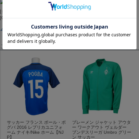
[ジャージ][ユニホーム][2019/20 Replica Jersey][Real Madrid]
[Green(3rd)][Rマドリード/レアル/Rマドリー]
レビューを書く
この商品を見たお客様はこちらも見ています！
サッカー フランス ポール・ポ
ブレーメン ジャケット アウタ
グバ 2016 レプリカユニフォ
ー ワークアウト ヴェルダー
ーム ナイキ/Nike ホーム【NJ
ブンデスリーガ Umbro グリー
P】
ン サッカー