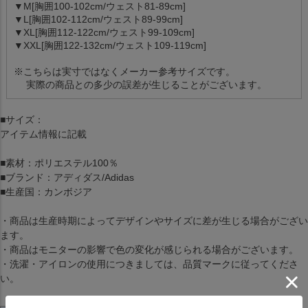
▼M[胸囲100-102cm/ウェスト81-89cm]
▼L[胸囲102-112cm/ウェスト89-99cm]
▼XL[胸囲112-122cm/ウェスト99-109cm]
▼XXL[胸囲122-132cm/ウェスト109-119cm]
※こちらは実寸ではなくメーカー参考サイズです。
実際の商品との多少の誤差が生じることがございます。
■サイズ：
アイテム情報に記載
■素材：ポリエステル100％
■ブランド：アディダス/Adidas
■生産国：カンボジア
・商品は生産時期によってデザインやサイズに差が生じる場合がござい
ます。
・商品はモニターの影響で色の変化が感じられる場合がございます。
・洗濯・アイロンの使用につきましては、品質マークに従ってくださ
い。