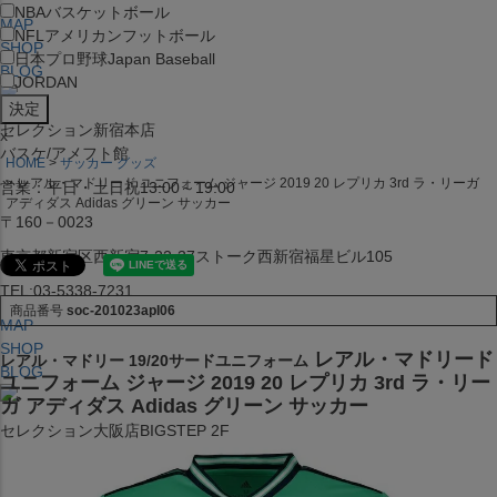
NBA
バスケットボール
MAP
NFL
アメリカンフットボール
SHOP
日本プロ野球
Japan Baseball
BLOG
JORDAN
セレクション新宿本店
x
バスケ/アメフト館
HOME
サッカー グッズ
レアル・マドリード ユニフォーム ジャージ 2019 20 レプリカ 3rd ラ・リーガ
営業：平日・土日祝13:00～19:00
アディダス Adidas グリーン サッカー
〒160－0023
東京都新宿区西新宿7-22-37ストーク西新宿福星ビル105
TEL:03-5338-7231
商品番号
soc-201023apl06
MAP
SHOP
レアル・マドリード
レアル・マドリー 19/20サードユニフォーム
BLOG
ユニフォーム ジャージ 2019 20 レプリカ 3rd ラ・リー
ガ アディダス Adidas グリーン サッカー
セレクション大阪店BIGSTEP 2F
営業：平日・土日祝12:00～19:00