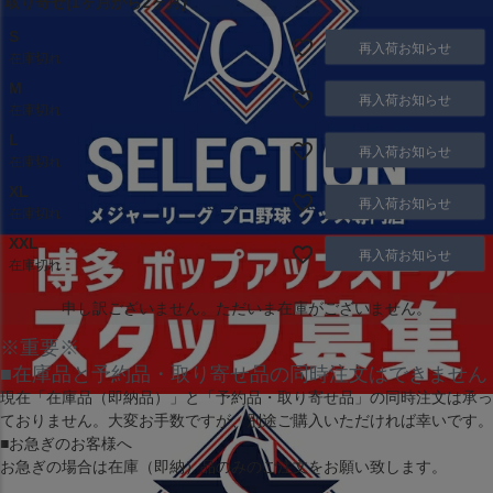
取り寄せ(1ヶ月から2ヶ月)
S
再入荷お知らせ
在庫切れ
M
再入荷お知らせ
在庫切れ
L
再入荷お知らせ
在庫切れ
XL
再入荷お知らせ
在庫切れ
XXL
再入荷お知らせ
在庫切れ
申し訳ございません。ただいま在庫がございません。
※重要※
■在庫品と予約品・取り寄せ品の同時注文はできません
現在
「在庫品（即納品）」
と
「予約品・取り寄せ品」
の同時注文は承っ
ておりません。大変お手数ですが、別途ご購入いただければ幸いです。
■お急ぎのお客様へ
お急ぎの場合は
在庫（即納）品
のみのご注文をお願い致します。