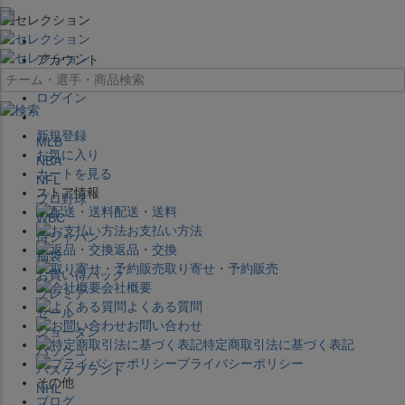
×
アカウント
ログイン
新規登録
MLB
お気に入り
NBA
カートを見る
NFL
ストア情報
プロ野球
配送・送料
WBC
お支払い方法
侍ジャパン
返品・交換
福袋
取り寄せ・予約販売
お買い得パック
会社概要
プレミア
よくある質問
セール
お問い合わせ
ジョーダン
特定商取引法に基づく表記
バッシュ
プライバシーポリシー
バスケブランド
その他
NHL
ブログ