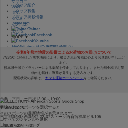
サッカー
スタッフ紹介
WWE
スタッフ募集
UFC
メディア掲載情報
NCAA
Instagram
NASCAR
Twitter
その他
Facebook
MORE ▼
Youtube
セレクション公式LINE@
12:00
までのご注文は
発送予定です。
在庫品は
1-3営業日内で発送
!! ※お取寄せ商品は対象外
×
セレクション新宿本店
ベースボール館
営業：平日・土日祝13:00～19:00
興味のあるスポーツを選択すると
〒160－0023
そのスポーツの最新情報が表示されます。
東京都新宿区西新宿7-22-37ストーク西新宿福星ビル105
すべてのジャンルを選択
MLB
メジャーリーグ
TEL:03-5338-7231