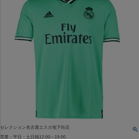
〒542-008
大阪府大阪市中央区西心斎橋1丁目6番14号
TEL:06-4708-3300
MAP
SHOP
BLOG
JR水道橋駅西口店
営業：土・日・祝日のみ 12:00-18:00
〒101-0061
東京都千代田区神田三崎町２丁目２２−１ 1F
MAP
SHOP
セレクション名古屋エスカ地下街店
営業：平日・土日祝12:00～19:00