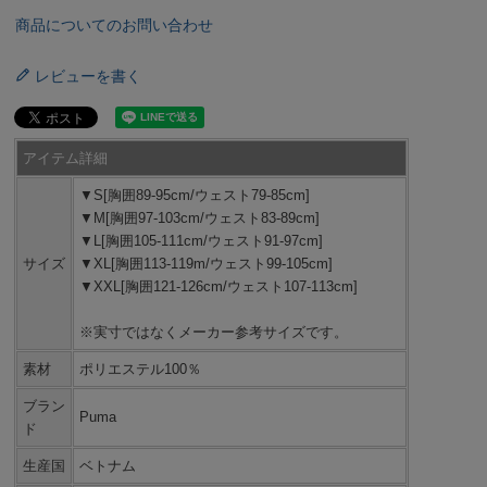
商品についてのお問い合わせ
レビューを書く
アイテム詳細
▼S[胸囲89-95cm/ウェスト79-85cm]
▼M[胸囲97-103cm/ウェスト83-89cm]
▼L[胸囲105-111cm/ウェスト91-97cm]
サイズ
▼XL[胸囲113-119m/ウェスト99-105cm]
▼XXL[胸囲121-126cm/ウェスト107-113cm]
※実寸ではなくメーカー参考サイズです。
素材
ポリエステル100％
ブラン
Puma
ド
生産国
ベトナム