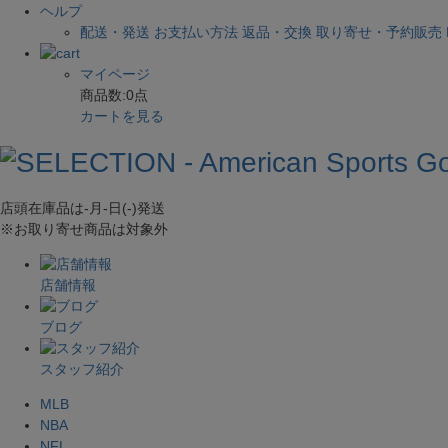
ヘルプ
配送・発送
お支払い方法
返品・交換
取り寄せ・予約販売
マイページ
商品数:
0
点
カートを見る
店頭在庫品は
-月-日(-)
発送
※お取り寄せ商品は対象外
店舗情報
ブログ
スタッフ紹介
MLB
NBA
NFL