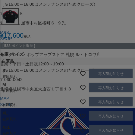
（※15:00～16:00はメンテナンスのためクローズ）
〒453-0015
愛知県名古屋市中村区椿町６−９先
MAP
¥
17,600
税込
SHOP
[
528
ポイント進呈 ]
在庫
サイズ
セレクション ポップアップストア 札幌 ル・トロワ店
在庫品
営業：平日・土日祝12:00～19:00
（※15:00～16:00はメンテナンスのためクローズ）
S
再入荷お知らせ
在庫切れ
〒060-0042
M
再入荷お知らせ
北海道札幌市中央区大通西１丁目１３
在庫切れ
MAP
L
再入荷お知らせ
SHOP
在庫切れ
XL
再入荷お知らせ
在庫切れ
XXL
再入荷お知らせ
在庫切れ