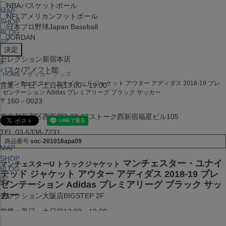
NBA
バスケットボール
MAP
NFL
アメリカンフットボール
SHOP
日本プロ野球
Japan Baseball
BLOG
JORDAN
セレクション新宿本店
x
バスケ/アメフト館
HOME
サッカー グッズ
マンチェスター・ユナイテッド ジャケット アウター アディダス 2018-19 プレ
営業：平日・土日祝13:00～19:00
ゼンテーション Adidas プレミアリーグ ブラック サッカー
〒160－0023
東京都新宿区西新宿7-22-37ストーク西新宿福星ビル105
TEL:03-5338-7231
商品番号
soc-201016apa09
MAP
SHOP
マンチェスター・ユナイ
マンチェスターU トラックジャケット
BLOG
テッド ジャケット アウター アディダス 2018-19 プレ
ゼンテーション Adidas プレミアリーグ ブラック サッ
カー
セレクション大阪店BIGSTEP 2F
営業：平日・土日祝12:00～19:00