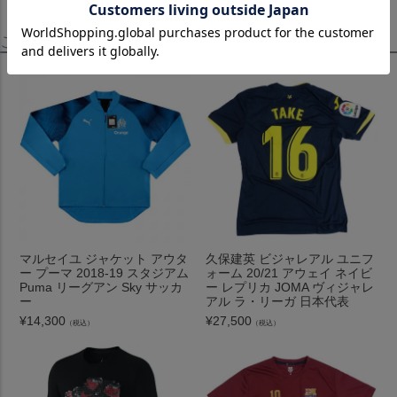
この商品を見たお客様はこちらも見ています！
マルセイユ ジャケット アウタ
久保建英 ビジャレアル ユニフ
ー プーマ 2018-19 スタジアム
ォーム 20/21 アウェイ ネイビ
Puma リーグアン Sky サッカ
ー レプリカ JOMA ヴィジャレ
ー
アル ラ・リーガ 日本代表
¥
14,300
¥
27,500
（税込）
（税込）