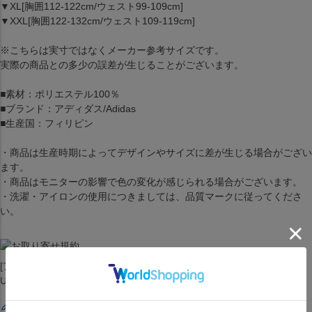
▼XL[胸囲112-122cm/ウェスト99-109cm]
▼XXL[胸囲122-132cm/ウェスト109-119cm]
※こちらは実寸ではなくメーカー参考サイズです。
実際の商品との多少の誤差が生じることがございます。
■素材：ポリエステル100％
■ブランド：アディダス/Adidas
■生産国：フィリピン
・商品は生産時期によってデザインやサイズに差が生じる場合がござい
ます。
・商品はモニターの影響で色の変化が感じられる場合がございます。
・洗濯・アイロンの使用につきましては、品質マークに従ってくださ
い。
[アウター][ジャンパー][2018-19 Presentation Jacket][Manchester
United][Black][マンU/マン・ユナイテッド/マンチェスターU]
レビューを書く