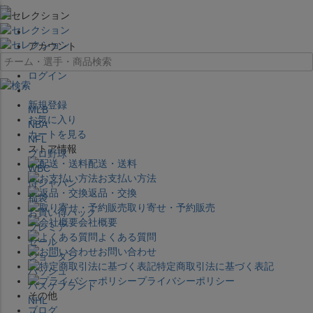
×
アカウント
ログイン
新規登録
MLB
お気に入り
NBA
カートを見る
NFL
ストア情報
プロ野球
配送・送料
WBC
お支払い方法
侍ジャパン
返品・交換
福袋
取り寄せ・予約販売
お買い得パック
会社概要
プレミア
よくある質問
セール
お問い合わせ
ジョーダン
特定商取引法に基づく表記
バッシュ
プライバシーポリシー
バスケブランド
その他
NHL
ブログ