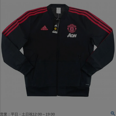
〒542-008
大阪府大阪市中央区西心斎橋1丁目6番14号
TEL:06-4708-3300
MAP
SHOP
BLOG
JR水道橋駅西口店
営業：土・日・祝日のみ 12:00-18:00
〒101-0061
東京都千代田区神田三崎町２丁目２２−１ 1F
MAP
SHOP
セレクション名古屋エスカ地下街店
営業：平日・土日祝12:00～19:00