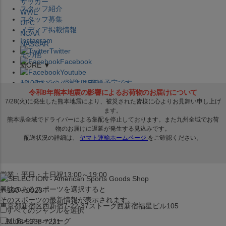
サッカー
スタッフ紹介
WWE
スタッフ募集
UFC
メディア掲載情報
NCAA
Instagram
NASCAR
Twitter
その他
Facebook
MORE ▼
Youtube
セレクション公式LINE@
12:00
までのご注文は
発送予定です。
在庫品は
1-3営業日内で発送
!! ※お取寄せ商品は対象外
×
セレクション新宿本店
ベースボール館
営業：平日・土日祝13:00～19:00
興味のあるスポーツを選択すると
〒160－0023
そのスポーツの最新情報が表示されます。
東京都新宿区西新宿7-22-37ストーク西新宿福星ビル105
すべてのジャンルを選択
MLB
メジャーリーグ
TEL:03-5338-7231