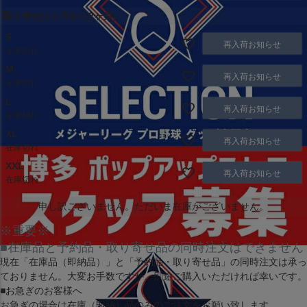
取り寄せ(1ヶ月から2ヶ月)
S
再入荷お知らせ
在庫切れ
M
再入荷お知らせ
在庫切れ
L
再入荷お知らせ
在庫切れ
XL
再入荷お知らせ
在庫切れ
XXL
再入荷お知らせ
在庫切れ
申し訳ございません。ただいま在庫がございません。
※重要※
■在庫品と予約品・取り寄せ品の同時注文はできません
現在
「在庫品（即納品）」
と
「予約品・取り寄せ品」
の同時注文は承っ
ておりません。大変お手数ですが、別途ご購入いただければ幸いです。
■お急ぎのお客様へ
お急ぎの場合は
在庫（即納）品
のみのご注文をお願い致します。