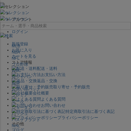
×
アカウント
ログイン
新規登録
MLB
お気に入り
NBA
カートを見る
NFL
ストア情報
プロ野球
配送・送料
WBC
お支払い方法
侍ジャパン
返品・交換
福袋
取り寄せ・予約販売
お買い得パック
会社概要
プレミア
よくある質問
セール
お問い合わせ
ジョーダン
特定商取引法に基づく表記
バッシュ
プライバシーポリシー
バスケブランド
その他
NHL
ブログ