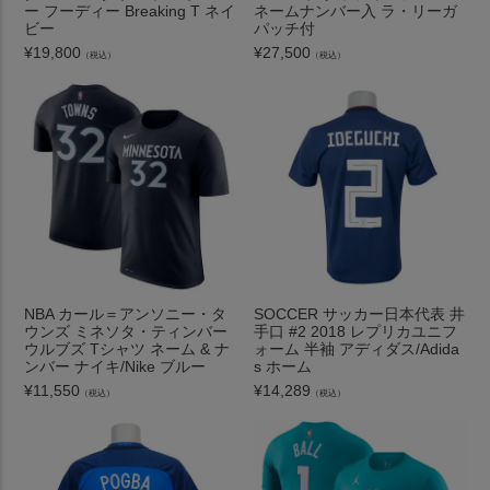
ー フーディー Breaking T ネイ
ネームナンバー入 ラ・リーガ
ビー
パッチ付
¥
19,800
¥
27,500
（税込）
（税込）
NBA カール＝アンソニー・タ
SOCCER サッカー日本代表 井
ウンズ ミネソタ・ティンバー
手口 #2 2018 レプリカユニフ
ウルブズ Tシャツ ネーム & ナ
ォーム 半袖 アディダス/Adida
ンバー ナイキ/Nike ブルー
s ホーム
¥
11,550
¥
14,289
（税込）
（税込）