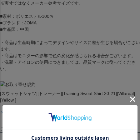
※実寸ではなくメーカー参考サイズです。
■素材：ポリエステル100％
■ブランド：JOMA
■生産国：中国
・商品は生産時期によってデザインやサイズに差が生じる場合がござい
ます。
・商品はモニターの影響で色の変化が感じられる場合がございます。
・洗濯・アイロンの使用につきましては、品質マークに従ってくださ
い。
[スウェットシャツ][トレーナー][Training Sweat Shirt 20-21][Villareal]
[Yellow ]
レビューを書く
この商品を見たお客様はこちらも見ています！