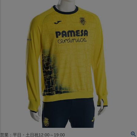
〒542-008
大阪府大阪市中央区西心斎橋1丁目6番14号
TEL:06-4708-3300
MAP
SHOP
BLOG
JR水道橋駅西口店
営業：土・日・祝日のみ 12:00-18:00
〒101-0061
東京都千代田区神田三崎町２丁目２２−１ 1F
MAP
SHOP
セレクション名古屋エスカ地下街店
営業：平日・土日祝12:00～19:00