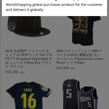
MLB 大谷翔平 ドジャース キ
NBA ナゲッツ Tシャツ NBAフ
ャップ 2x MVPパッチ Dロゴ 9
ァイナル2023 優勝記念 ロッ
FIFTY Snapback Adjustable H
カールーム Champions Locker
at ニューエラ/New Era ブラッ
Room ナイキ/Nike
ク ブラック
¥
13,200
（税込）
¥
13,200
（税込）