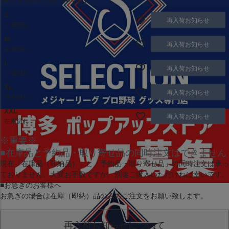
S
再入荷お知らせ
在庫切れ
M
再入荷お知らせ
在庫切れ
L
再入荷お知らせ
在庫切れ
XL
再入荷お知らせ
在庫切れ
XXL
再入荷お知らせ
在庫切れ
※重要※
■在庫品と予約品・取り寄せ品の同時注文はできません
現在
「在庫品（即納品）」
と
「予約品・取り寄せ品」
の同時注文は承っ
ておりません。大変お手数ですが、別途ご購入いただければ幸いです。
■お急ぎのお客様へ
お急ぎの場合は
在庫（即納）品
のみのご注文をお願い致します。
再入荷お知らせについて