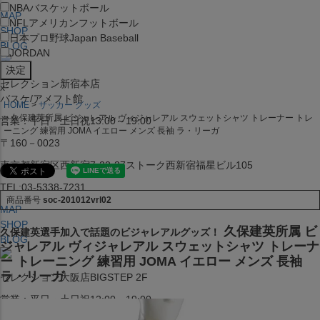
NBA
バスケットボール
MAP
NFL
アメリカンフットボール
SHOP
日本プロ野球
Japan Baseball
BLOG
JORDAN
セレクション新宿本店
x
バスケ/アメフト館
HOME
サッカー グッズ
久保建英所属 ビジャレアル ヴィジャレアル スウェットシャツ トレーナー トレ
営業：平日・土日祝13:00～19:00
ーニング 練習用 JOMA イエロー メンズ 長袖 ラ・リーガ
〒160－0023
東京都新宿区西新宿7-22-37ストーク西新宿福星ビル105
TEL:03-5338-7231
商品番号
soc-201012vrl02
MAP
SHOP
久保建英所属 ビ
久保建英選手加入で話題のビジャレアルグッズ！
BLOG
ジャレアル ヴィジャレアル スウェットシャツ トレーナ
ー トレーニング 練習用 JOMA イエロー メンズ 長袖
ラ・リーガ
セレクション大阪店BIGSTEP 2F
営業：平日・土日祝12:00～19:00