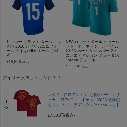
サッカー フランス ポール・ポ
NBA ロンゾ・ボール シャーロ
グバ 2016 レプリカユニフォ
ット・ホーネッツ Tシャツ 20
ーム ナイキ/Nike ホーム【NJ
22/23 ネーム＆ナンバー アイ
P】
コンエディション ジョーダン/
Jordan ティール
¥
19,800
（税込）
¥
11,550
（税込）
デイリー人気ランキング！！
スペイン代表 Tシャツ 【海外モデル】サ
ッカー FIFA ワールドカップ2026 優勝記
1
念 トロフィー アディダス/Adidas レッド
位
17,600円
(税込)