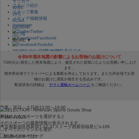
サッカー
スタッフ紹介
WWE
スタッフ募集
UFC
メディア掲載情報
NCAA
Instagram
NASCAR
Twitter
その他
Facebook
MORE ▼
Youtube
セレクション公式LINE@
12:00
までのご注文は
発送予定です。
在庫品は
1-3営業日内で発送
!! ※お取寄せ商品は対象外
×
セレクション新宿本店
ベースボール館
営業：平日・土日祝13:00～19:00
興味のあるスポーツを選択すると
〒160－0023
そのスポーツの最新情報が表示されます。
東京都新宿区西新宿7-22-37ストーク西新宿福星ビル105
すべてのジャンルを選択
MLB
メジャーリーグ
TEL:03-5338-7231