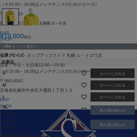
（※15:00～16:00はメンテナンスのためクローズ）
〒453-0015
愛知県名古屋市中村区椿町６−９先
MAP
¥
19,800
税込
SHOP
[
594
ポイント進呈 ]
在庫
サイズ
セレクション ポップアップストア 札幌 ル・トロワ店
在庫品
営業：平日・土日祝12:00～19:00
（※15:00～16:00はメンテナンスのためクローズ）
S
カートに入れる
〒060-0042
M
カートに入れる
北海道札幌市中央区大通西１丁目１３
L
カートに入れる
MAP
SHOP
XL
再入荷お知らせ
在庫切れ
XXL
再入荷お知らせ
在庫切れ
取り寄せ(1ヶ月から2ヶ月)