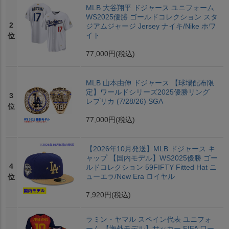
MLB 大谷翔平 ドジャース ユニフォーム
WS2025優勝 ゴールドコレクション スタ
2
ジアムジャージ Jersey ナイキ/Nike ホワ
イト
位
77,000円
(税込)
MLB 山本由伸 ドジャース 【球場配布限
定】ワールドシリーズ2025優勝リング
3
レプリカ (7/28/26) SGA
位
77,000円
(税込)
【2026年10月発送】MLB ドジャース キ
ャップ 【国内モデル】WS2025優勝 ゴー
4
ルドコレクション 59FIFTY Fitted Hat ニ
ューエラ/New Era ロイヤル
位
7,920円
(税込)
ラミン・ヤマル スペイン代表 ユニフォ
ーム 【海外モデル】サッカー FIFA ワー