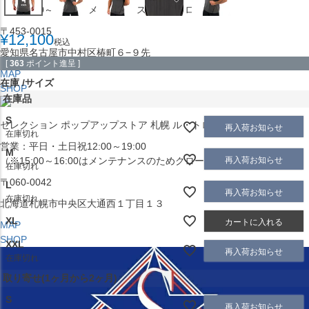
（※15:00～16:00はメンテナンスのためクローズ）
〒453-0015
¥
12,100
税込
愛知県名古屋市中村区椿町６−９先
[
363
ポイント進呈 ]
MAP
在庫
サイズ
SHOP
在庫品
S
セレクション ポップアップストア 札幌 ル・トロワ店
再入荷お知らせ
在庫切れ
営業：平日・土日祝12:00～19:00
M
再入荷お知らせ
（※15:00～16:00はメンテナンスのためクローズ）
在庫切れ
〒060-0042
L
再入荷お知らせ
在庫切れ
北海道札幌市中央区大通西１丁目１３
XL
カートに入れる
MAP
SHOP
XXL
再入荷お知らせ
在庫切れ
取り寄せ(1ヶ月から2ヶ月)
S
再入荷お知らせ