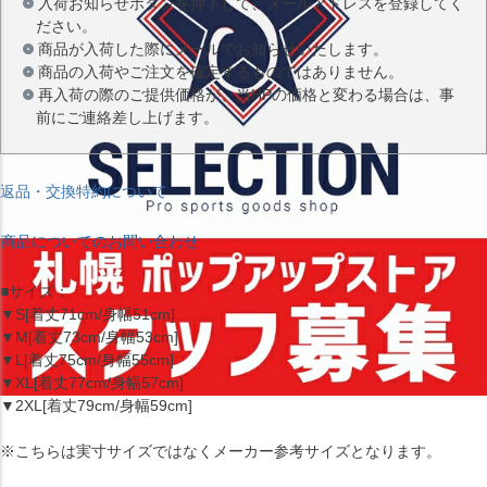
入荷お知らせボタンを押下して、メールアドレスを登録してく
ださい。
商品が入荷した際にメールでお知らせいたします。
商品の入荷やご注文を確定するものではありません。
再入荷の際のご提供価格が、当HPの価格と変わる場合は、事
前にご連絡差し上げます。
返品・交換特約について
商品についてのお問い合わせ
■サイズ：
▼S[着丈71cm/身幅51cm]
▼M[着丈73cm/身幅53cm]
▼L[着丈75cm/身幅55cm]
▼XL[着丈77cm/身幅57cm]
▼2XL[着丈79cm/身幅59cm]
※こちらは実寸サイズではなくメーカー参考サイズとなります。