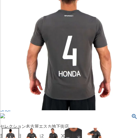
〒542-008
大阪府大阪市中央区西心斎橋1丁目6番14号
TEL:06-4708-3300
MAP
SHOP
BLOG
JR水道橋駅西口店
営業：土・日・祝日のみ 12:00-18:00
〒101-0061
東京都千代田区神田三崎町２丁目２２−１ 1F
MAP
SHOP
セレクション名古屋エスカ地下街店
営業：平日・土日祝12:00～19:00