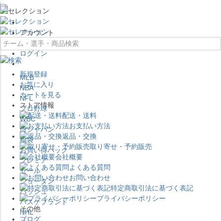
×
アカウント
ログイン
新規登録
MLB
お気に入り
NBA
カートを見る
NFL
ストア情報
プロ野球
配送・送料
WBC
お支払い方法
侍ジャパン
返品・交換
福袋
取り寄せ・予約販売
お買い得パック
会社概要
プレミア
よくある質問
セール
お問い合わせ
ジョーダン
特定商取引法に基づく表記
バッシュ
プライバシーポリシー
バスケブランド
その他
NHL
ブログ