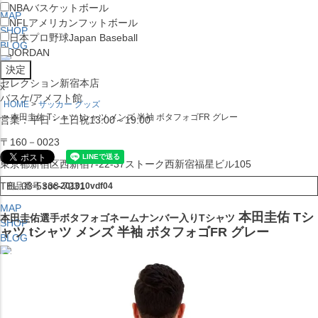
NBA
バスケットボール
MAP
NFL
アメリカンフットボール
SHOP
日本プロ野球
Japan Baseball
BLOG
JORDAN
セレクション新宿本店
x
バスケ/アメフト館
HOME
サッカー グッズ
本田圭佑 Tシャツ tシャツ メンズ 半袖 ボタフォゴFR グレー
営業：平日・土日祝13:00～19:00
〒160－0023
東京都新宿区西新宿7-22-37ストーク西新宿福星ビル105
TEL:03-5338-7231
商品番号
soc-201010vdf04
MAP
本田圭佑 Tシ
本田圭佑選手ボタフォゴネームナンバー入りTシャツ
SHOP
ャツ tシャツ メンズ 半袖 ボタフォゴFR グレー
BLOG
セレクション大阪店BIGSTEP 2F
営業：平日・土日祝12:00～19:00