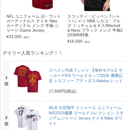
NFL ユニフォーム JJ・ワット
スコッティ・ピッペン Tシャ
カーディナルス ナイキ Nike
ツ tシャツ NBA シカゴ・ブル
カーディナル メンズ 半袖 ジ
ズ ミッチェル＆ネス/Mitchell
ャージ Game Jersey
& Ness ブラック メンズ 半袖2
203MN特集
¥
33,000
（税込）
¥
16,500
（税込）
デイリー人気ランキング！！
スペイン代表 Tシャツ 【海外モデル】サ
ッカー FIFA ワールドカップ2026 優勝記
1
念 トロフィー アディダス/Adidas レッド
位
17,600円
(税込)
MLB 大谷翔平 ドジャース ユニフォーム
WS2025優勝 ゴールドコレクション スタ
2
ジアムジャージ Jersey ナイキ/Nike ホワ
イト
位