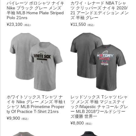
パイレーツ ポロシャツ ナイキ
カワイ・レナード NBA Tシャ
Nike ブラック グレー メンズ
ツ クリッパーズ ナイキ 2020/
半袖 MLB Home Plate Striped
21 アーンドエディション メン
Polo 21nrs
ズ 半袖 グレー
¥
23,100
¥
11,550
（税込）
（税込）
ホワイトソックス Tシャツ ナ
レッドソックス Tシャツ tシャ
イキ Nike グレー メンズ 半袖 t
ツ メンズ 半袖 マジェスティ
シャツ MLB Primetime Proper
ック/Majestic チャコール グレ
ty Of Practice T-Shirt 21nrs
ー MLB 2018ワールドシリー
ズ優勝 世界一
¥
9,900
（税込）
¥
8,800
（税込）