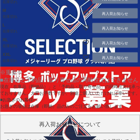
在庫切れ
M
再入荷お知らせ
在庫切れ
L
再入荷お知らせ
在庫切れ
XL
再入荷お知らせ
在庫切れ
XXL
再入荷お知らせ
在庫切れ
※重要※
■在庫品と予約品・取り寄せ品の同時注文はできません
現在
「在庫品（即納品）」
と
「予約品・取り寄せ品」
の同時注文は承っ
ておりません。大変お手数ですが、別途ご購入いただければ幸いです。
■お急ぎのお客様へ
お急ぎの場合は
在庫（即納）品
のみのご注文をお願い致します。
再入荷お知らせについて