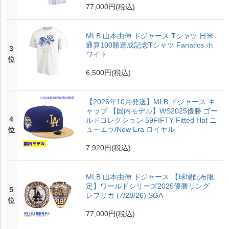
77,000円
(税込)
MLB 山本由伸 ドジャース Tシャツ 日米
通算100勝達成記念Tシャツ Fanatics ホ
3
ワイト
位
6,500円
(税込)
【2026年10月発送】MLB ドジャース キ
ャップ 【国内モデル】WS2025優勝 ゴー
4
ルドコレクション 59FIFTY Fitted Hat ニ
ューエラ/New Era ロイヤル
位
7,920円
(税込)
MLB 山本由伸 ドジャース 【球場配布限
定】ワールドシリーズ2025優勝リング
5
レプリカ (7/28/26) SGA
位
77,000円
(税込)