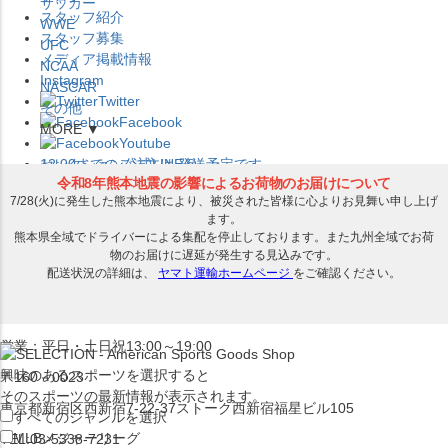
サッカー
スタッフ紹介
WWE
スタッフ募集
UFC
メディア掲載情報
NCAA
Instagram
NASCAR
Twitter
その他
Facebook
MORE ▼
Youtube
セレクション公式LINE@
12:00
までのご注文は
発送予定です。
在庫品は
1-3営業日内で発送
!! ※お取寄せ商品は対象外
×
セレクション新宿本店
ベースボール館
営業：平日・土日祝13:00～19:00
興味のあるスポーツを選択すると
〒160－0023
そのスポーツの最新情報が表示されます。
東京都新宿区西新宿7-22-37ストーク西新宿福星ビル105
すべてのジャンルを選択
MLB
メジャーリーグ
TEL:03-5338-7231