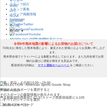
サッカー
スタッフ紹介
WWE
スタッフ募集
UFC
メディア掲載情報
NCAA
Instagram
NASCAR
Twitter
その他
Facebook
MORE ▼
Youtube
セレクション公式LINE@
12:00
までのご注文は
発送予定です。
在庫品は
1-3営業日内で発送
!! ※お取寄せ商品は対象外
×
セレクション新宿本店
ベースボール館
営業：平日・土日祝13:00～19:00
興味のあるスポーツを選択すると
〒160－0023
そのスポーツの最新情報が表示されます。
東京都新宿区西新宿7-22-37ストーク西新宿福星ビル105
すべてのジャンルを選択
MLB
メジャーリーグ
TEL:03-5338-7231