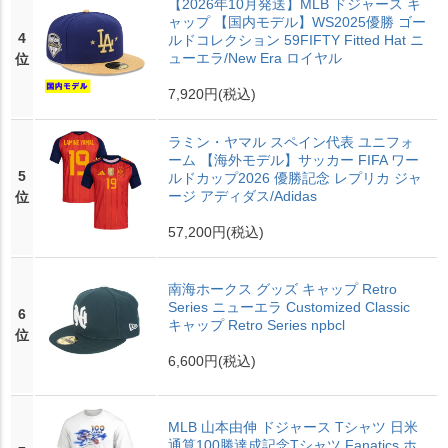
【2026年10月発送】MLB ドジャース キ
ャップ 【国内モデル】WS2025優勝 ゴー
4
ルドコレクション 59FIFTY Fitted Hat ニ
ューエラ/New Era ロイヤル
位
7,920円
(税込)
ラミン・ヤマル スペイン代表 ユニフォ
ーム 【海外モデル】サッカー FIFA ワー
5
ルドカップ2026 優勝記念 レプリカ ジャ
ージ アディダス/Adidas
位
57,200円
(税込)
南海ホークス グッズ キャップ Retro
Series ニューエラ Customized Classic
6
キャップ Retro Series npbcl
位
6,600円
(税込)
MLB 山本由伸 ドジャース Tシャツ 日米
通算100勝達成記念Tシャツ Fanatics ホ