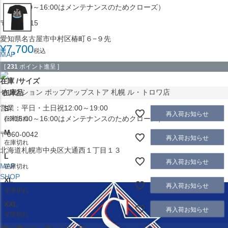
（※15:00～16:00はメンテナンスのためクローズ）
〒453-0015
愛知県名古屋市中村区椿町６−９先
¥
7,700
税込
MAP
SHOP
[
231
ポイント進呈 ]
在庫
サイズ
セレクション ポップアップストア 札幌 ル・トロワ店
在庫品
営業：平日・土日祝12:00～19:00
S
再入荷お知らせ
（※15:00～16:00はメンテナンスのためクローズ）
在庫切れ
M
〒060-0042
再入荷お知らせ
在庫切れ
北海道札幌市中央区大通西１丁目１３
L
再入荷お知らせ
MAP
在庫切れ
SHOP
XL
再入荷お知らせ
在庫切れ
XXL
再入荷お知らせ
在庫切れ