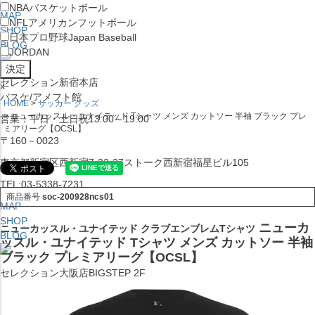
NBA
バスケットボール
MAP
NFL
アメリカンフットボール
SHOP
日本プロ野球
Japan Baseball
BLOG
JORDAN
セレクション新宿本店
x
バスケ/アメフト館
HOME
サッカー グッズ
ニューカッスル・ユナイテッド Tシャツ メンズ カットソー 半袖 ブラック プレ
営業：平日・土日祝13:00～19:00
ミアリーグ【OCSL】
〒160－0023
東京都新宿区西新宿7-22-37ストーク西新宿福星ビル105
TEL:03-5338-7231
商品番号
soc-200928ncs01
MAP
SHOP
ニューカ
ニューカッスル・ユナイテッド クラブエンブレムTシャツ
BLOG
ッスル・ユナイテッド Tシャツ メンズ カットソー 半袖
ブラック プレミアリーグ【OCSL】
セレクション大阪店BIGSTEP 2F
営業：平日・土日祝12:00～19:00