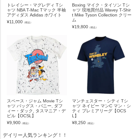
トレイシー・マグレディ Tシ
Boxing マイク・タイソン Tシ
ャツ NBA T-Mac Tマック 半袖
ャツ 現地買付品 Wavey T-Shir
アディダス Adidas ホワイト
t Mike Tyson Collection クリー
ム
¥
11,000
（税込）
¥
19,800
（税込）
スペース・ジャム Movie Tシ
マンチェスター・シティ Tシ
ャツ バッグス・バニー, ダフ
ャツ ネイビー マンC マン・シ
ィー・ダック, タスマニア・デ
ティ プレミアリーグ【OCS
ビル【OCSL】
L】
¥
9,900
¥
8,250
（税込）
（税込）
デイリー人気ランキング！！