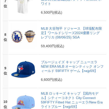
7
ワイト
位
6,500円
(税込)
MLB 大谷翔平 ドジャース 【球場配布限
定】ワールドシリーズ2024優勝リング
8
レプリカ (08/06/25) SGA
位
59,400円
(税込)
ブルージェイズ キャップ ニューエラ
NEW ERA MLB オーセンティック オンフ
9
ィールド 59FIFTY ゲーム【nejp59】
位
6,600円
(税込)
MLB ロッキーズ キャップ 【国内モデ
ル】シティーコネクト City Connect
10
59FIFTY Fitted Hat ニューエラ/New Era
ライトブルー【nejp59】
位