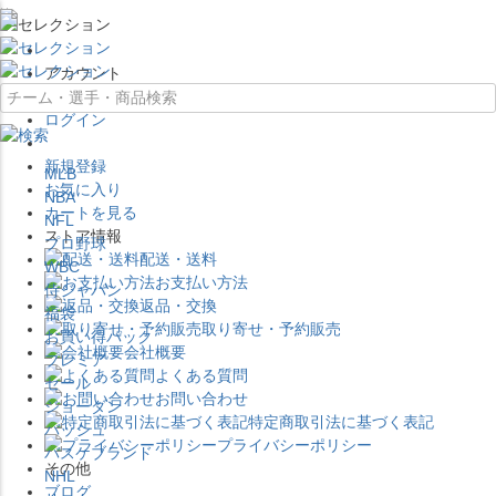
×
アカウント
ログイン
新規登録
MLB
お気に入り
NBA
カートを見る
NFL
ストア情報
プロ野球
配送・送料
WBC
お支払い方法
侍ジャパン
返品・交換
福袋
取り寄せ・予約販売
お買い得パック
会社概要
プレミア
よくある質問
セール
お問い合わせ
ジョーダン
特定商取引法に基づく表記
バッシュ
プライバシーポリシー
バスケブランド
その他
NHL
ブログ