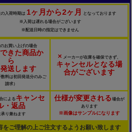
1ヶ月から2ヶ月
文の入荷時期は
となっております
※入荷は遅れる場合がございます
※配送日時の指定はできません
上のお買い上げの場合
ができた商品か
×
メーカーが在庫を確保できず、
ら
キャンセルとなる場
に発送します
合がございます
手数料は初回発送分のみご
請求）
キャンセ
仕様が変更される
合による
場合が
ル・返品
あります
※画像はサンプルになります
は承り兼ねます
容をご理解の上ご注文するようお願い致します