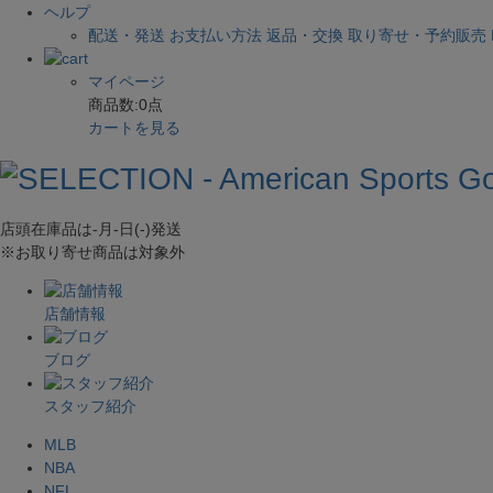
ヘルプ
配送・発送
お支払い方法
返品・交換
取り寄せ・予約販売
マイページ
商品数:
0
点
カートを見る
店頭在庫品は
-月-日(-)
発送
※お取り寄せ商品は対象外
店舗情報
ブログ
スタッフ紹介
MLB
NBA
NFL