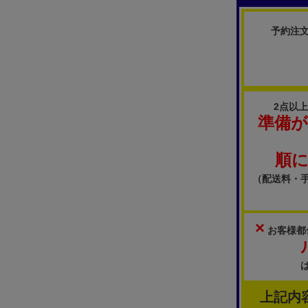
予約注
2点以
準備
順
（配送料・
×
お客様都
上記内