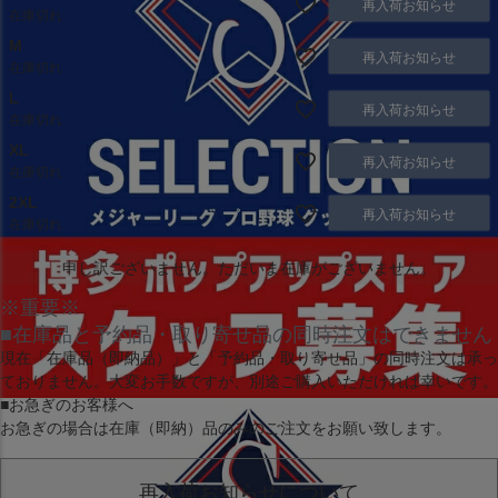
再入荷お知らせ
在庫切れ
M
再入荷お知らせ
在庫切れ
L
再入荷お知らせ
在庫切れ
XL
再入荷お知らせ
在庫切れ
2XL
再入荷お知らせ
在庫切れ
申し訳ございません。ただいま在庫がございません。
※重要※
■在庫品と予約品・取り寄せ品の同時注文はできません
現在
「在庫品（即納品）」
と
「予約品・取り寄せ品」
の同時注文は承っ
ておりません。大変お手数ですが、別途ご購入いただければ幸いです。
■お急ぎのお客様へ
お急ぎの場合は
在庫（即納）品
のみのご注文をお願い致します。
再入荷お知らせについて