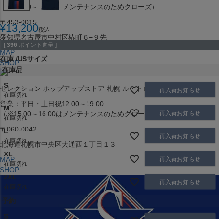
（※15:00～16:00はメンテナンスのためクローズ）
〒453-0015
¥
13,200
税込
愛知県名古屋市中村区椿町６−９先
[
396
ポイント進呈 ]
MAP
在庫
USサイズ
SHOP
在庫品
S
セレクション ポップアップストア 札幌 ル・トロワ店
再入荷お知らせ
在庫切れ
営業：平日・土日祝12:00～19:00
M
再入荷お知らせ
（※15:00～16:00はメンテナンスのためクローズ）
在庫切れ
〒060-0042
L
再入荷お知らせ
在庫切れ
北海道札幌市中央区大通西１丁目１３
XL
MAP
再入荷お知らせ
在庫切れ
SHOP
2XL
再入荷お知らせ
在庫切れ
予約
S