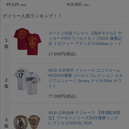
¥
9,625
¥
19,800
（税込）
（税込）
デイリー人気ランキング！！
スペイン代表 Tシャツ 【海外モデル】サ
ッカー FIFA ワールドカップ2026 優勝記
1
念 トロフィー アディダス/Adidas レッド
位
17,600円
(税込)
MLB 大谷翔平 ドジャース ユニフォーム
WS2025優勝 ゴールドコレクション スタ
2
ジアムジャージ Jersey ナイキ/Nike ホワ
イト
位
77,000円
(税込)
MLB 山本由伸 ドジャース 【球場配布限
定】ワールドシリーズ2025優勝リング
3
レプリカ (7/28/26) SGA
位