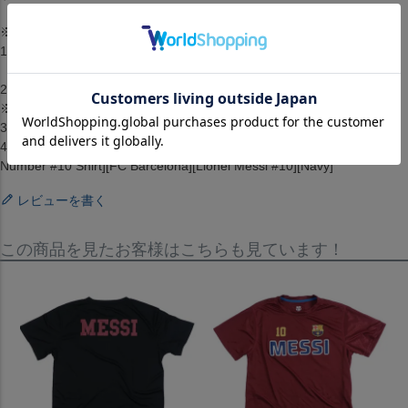
※予約注文規約-必ずお読みください※
1.2点以上のお買い上げの場合準備ができた商品から順に発送します。
（配送料・手数料は初回発送分のみご請求）
2.入荷時期は1ヶ月から2ヶ月を予定しています。
※入荷は遅れることがございます。
3.メーカーが在庫を確保できず、キャンセルとなる場合がございます。
4.仕様が変更される場合もございます。[Tシャツ][トップス][Athletic
Number #10 Shirt][FC Barcelona][Lionel Messi #10][Navy]
レビューを書く
この商品を見たお客様はこちらも見ています！