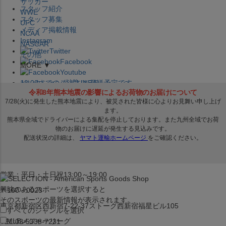
サッカー
スタッフ紹介
WWE
スタッフ募集
UFC
メディア掲載情報
NCAA
Instagram
NASCAR
Twitter
その他
Facebook
MORE ▼
Youtube
セレクション公式LINE@
12:00
までのご注文は
発送予定です。
在庫品は
1-3営業日内で発送
!! ※お取寄せ商品は対象外
×
セレクション新宿本店
ベースボール館
営業：平日・土日祝13:00～19:00
興味のあるスポーツを選択すると
〒160－0023
そのスポーツの最新情報が表示されます。
東京都新宿区西新宿7-22-37ストーク西新宿福星ビル105
すべてのジャンルを選択
MLB
メジャーリーグ
TEL:03-5338-7231