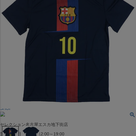
〒542-008
大阪府大阪市中央区西心斎橋1丁目6番14号
TEL:06-4708-3300
MAP
SHOP
BLOG
JR水道橋駅西口店
営業：土・日・祝日のみ 12:00-18:00
〒101-0061
東京都千代田区神田三崎町２丁目２２−１ 1F
MAP
SHOP
セレクション名古屋エスカ地下街店
営業：平日・土日祝12:00～19:00