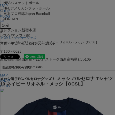
NBA
バスケットボール
MAP
NFL
アメリカンフットボール
SHOP
日本プロ野球
Japan Baseball
BLOG
JORDAN
セレクション新宿本店
x
バスケ/アメフト館
HOME
サッカー グッズ
メッシ バルセロナ Tシャツ 10 ネイビー リオネル・メッシ【OCSL】
営業：平日・土日祝13:00～19:00
〒160－0023
東京都新宿区西新宿7-22-37ストーク西新宿福星ビル105
TEL:03-5338-7231
商品番号
soc-200830mss03
MAP
メッシ バルセロナ Tシャツ
メッシ選手FCバルセロナグッズ！
SHOP
10 ネイビー リオネル・メッシ【OCSL】
BLOG
セレクション大阪店BIGSTEP 2F
営業：平日・土日祝12:00～19:00