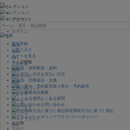
×
アカウント
ログイン
新規登録
MLB
お気に入り
NBA
カートを見る
NFL
ストア情報
プロ野球
配送・送料
WBC
お支払い方法
侍ジャパン
返品・交換
福袋
取り寄せ・予約販売
お買い得パック
会社概要
プレミア
よくある質問
セール
お問い合わせ
ジョーダン
特定商取引法に基づく表記
バッシュ
プライバシーポリシー
バスケブランド
その他
NHL
ブログ