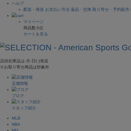
ヘルプ
配送・発送
お支払い方法
返品・交換
取り寄せ・予約販売
マイページ
商品数:
0
点
カートを見る
店頭在庫品は
-月-日(-)
発送
※お取り寄せ商品は対象外
店舗情報
ブログ
スタッフ紹介
MLB
NBA
NFL