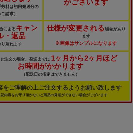
がございます
手数料は初回発送分の
みご請求）
キャン
仕様が変更される
合による
場合があり
ル・返品
ます
※画像はサンプルになります
承り兼ねます
1ヶ月から2ヶ月ほど
寄せ注文の場合、発送までに
お時間がかかります
（配送日の指定はできません）
容をご理解の上ご注文するようお願い致します
上記内容をお守り頂かないと商品の発送ができない場合がございます