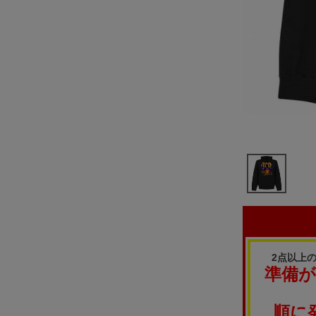
2点以上
準備
順に