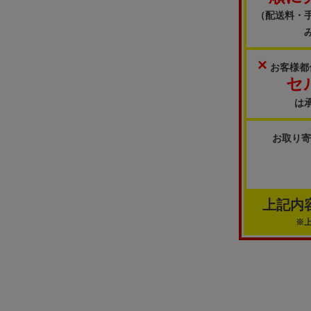
（配送料・
×
お客様都
セ
は
お取り
上記内
※