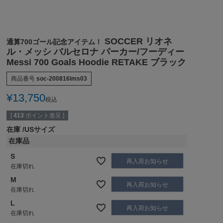
SOCCER リオネ
通算700ゴール記念アイテム！
ル・メッシ バルセロナ パーカー/フーディー
Messi 700 Goals Hoodie RETAKE ブラック
商品番号
soc-200816lms03
¥
13,750
税込
[
413
ポイント進呈 ]
在庫
USサイズ
在庫品
S
再入荷お知らせ
在庫切れ
M
再入荷お知らせ
在庫切れ
L
再入荷お知らせ
在庫切れ