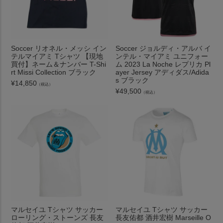
Soccer リオネル・メッシ イン
Soccer ジョルディ・アルバ イ
テルマイアミ Tシャツ 【現地
ンテル・マイアミ ユニフォー
買付】ネーム＆ナンバー T-Shi
ム 2023 La Noche レプリカ Pl
rt Missi Collection ブラック
ayer Jersey アディダス/Adida
s ブラック
¥
14,850
（税込）
¥
49,500
（税込）
マルセイユ Tシャツ サッカー
マルセイユ Tシャツ サッカー
ローリング・ストーンズ 長友
長友佑都 酒井宏樹 Marseille O