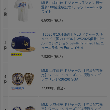
MLB 山本由伸 ドジャース Tシャツ 日米
通算100勝達成記念Tシャツ Fanatics ホ
3
ワイト
位
6,500円
(税込)
【2026年10月発送】MLB ドジャース キ
ャップ 【国内モデル】WS2025優勝 ゴー
4
ルドコレクション 59FIFTY Fitted Hat ニ
ューエラ/New Era ロイヤル
位
7,920円
(税込)
MLB 山本由伸 ドジャース 【球場配布限
定】ワールドシリーズ2025優勝リング
5
レプリカ (7/28/26) SGA
位
77,000円
(税込)
MLB 大谷翔平 ドジャース 【球場配布限
定】ワールドシリーズ2024優勝リング