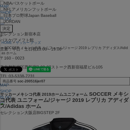
NBA
バスケットボール
MAP
NFL
アメリカンフットボール
SHOP
日本プロ野球
Japan Baseball
BLOG
JORDAN
セレクション新宿本店
x
バスケ/アメフト館
HOME
サッカー グッズ
SOCCER メキシコ代表 ユニフォーム/ジャージ 2019 レプリカ アディダス/Adid
営業：平日・土日祝13:00～19:00
as ホーム
〒160－0023
東京都新宿区西新宿7-22-37ストーク西新宿福星ビル105
TEL:03-5338-7231
商品番号
soc-200516jer07
MAP
SHOP
SOCCER メキシ
サッカーメキシコ代表 2019ホームユニフォーム
BLOG
コ代表 ユニフォーム/ジャージ 2019 レプリカ アディダ
ス/Adidas ホーム
セレクション大阪店BIGSTEP 2F
営業：平日・土日祝12:00～19:00