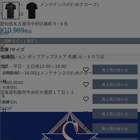
（※15:00～16:00はメンテナンスのためクローズ）
〒453-0015
愛知県名古屋市中村区椿町６−９先
¥
10,989
税込
MAP
SHOP
[
330
ポイント進呈 ]
在庫
サイズ
セレクション ポップアップストア 札幌 ル・トロワ店
在庫品
営業：平日・土日祝12:00～19:00
S
再入荷お知らせ
（※15:00～16:00はメンテナンスのためクローズ）
在庫切れ
M
〒060-0042
再入荷お知らせ
在庫切れ
北海道札幌市中央区大通西１丁目１３
L
再入荷お知らせ
MAP
在庫切れ
SHOP
O
再入荷お知らせ
在庫切れ
XO
再入荷お知らせ
在庫切れ