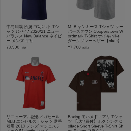
中島翔哉 所属 FCポルト Tシ
MLB ヤンキース Tシャツ クー
ャツ tシャツ 2020/21 ニュー
パーズタウン Cooperstown W
バランス New Balance ネイビ
ordmark T-Shirt ナイキ/Nike
ー メンズ 半袖
ダークグレーヘザー【nkac】
¥
9,900
¥
7,700
（税込）
（税込）
リニューアル記念メガセール
Boxing モハメド・アリ Tシャ
MLB エンゼルス Tシャツ 選手
ツ 【現地買付】ボクシング C
着用 2019 メンズ マジェステ
ollage Short Sleeve T-Shirt Sh
ィック/Majestic レッド
oe Palace ブラウン