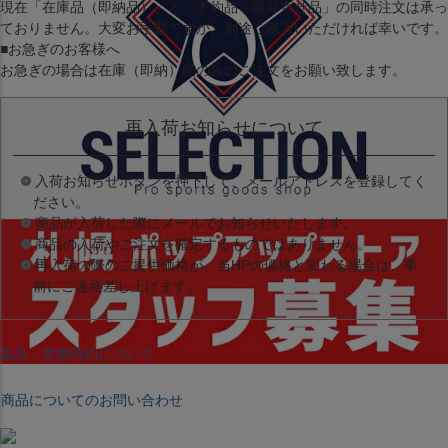
現在
「在庫品（即納品）」
と
「予約品・取り寄せ品」
の同時注文は承っ
ておりません。大変お手数ですが、別途ご購入いただければ幸いです。
■お急ぎのお客様へ
お急ぎの場合は
在庫（即納）品
のみのご注文をお願い致します。
再入荷お知らせについて
入荷お知らせボタンを押下して、メールアドレスを登録してく
ださい。
商品が入荷した際にメールでお知らせいたします。
商品の入荷やご注文を確定するものではありません。
再入荷の際のご提供価格が、当HPの価格と変わる場合は、事
前にご連絡差し上げます。
返品・交換特約について
商品についてのお問い合わせ