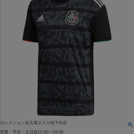
〒542-008
大阪府大阪市中央区西心斎橋1丁目6番14号
TEL:06-4708-3300
MAP
SHOP
BLOG
JR水道橋駅西口店
営業：土・日・祝日のみ 12:00-18:00
〒101-0061
東京都千代田区神田三崎町２丁目２２−１ 1F
MAP
SHOP
セレクション名古屋エスカ地下街店
営業：平日・土日祝12:00～19:00