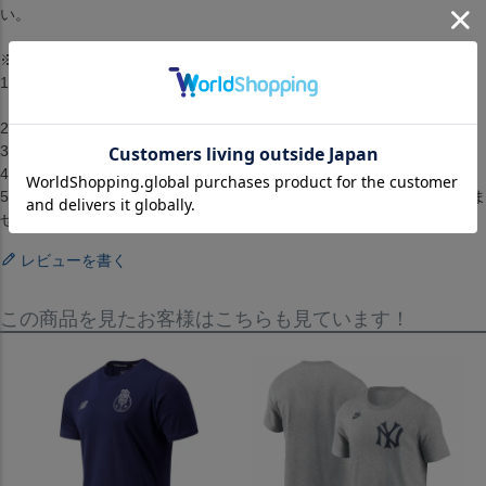
い。
※取り寄せ注文規約※
1.2点以上のお買い上げの場合準備ができた商品から順に発送します。
（配送料・手数料は初回発送分のみご請求）
2.お客様都合によるキャンセル・返品はできません。
3.メーカーが在庫を確保できず、キャンセルとなる場合がございます。
4.仕様が変更される場合もございます。
5.配送までに1ヶ月から2ヶ月ほどかかります。（配送日の指定はできま
せん）[ジャージ][ユニホーム][2019 Replica Jersey][Mexico][Home]
レビューを書く
この商品を見たお客様はこちらも見ています！