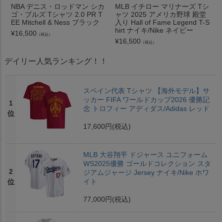
NBA デニス・ロッドマン シカ
MLB イチロー マリナーズ Tシ
ゴ・ブルズ Tシャツ 2.0 PR T
ャツ 2025 アメリカ野球 殿堂
EE Mitchell & Ness ブラック
入り Hall of Fame Legend T-S
hirt ナイキ/Nike ネイビー
¥
16,500
（税込）
¥
16,500
（税込）
デイリー人気ランキング！！
スペイン代表 Tシャツ 【海外モデル】サ
ッカー FIFA ワールドカップ2026 優勝記
1
念 トロフィー アディダス/Adidas レッド
位
17,600円
(税込)
MLB 大谷翔平 ドジャース ユニフォーム
WS2025優勝 ゴールドコレクション スタ
2
ジアムジャージ Jersey ナイキ/Nike ホワ
イト
位
77,000円
(税込)