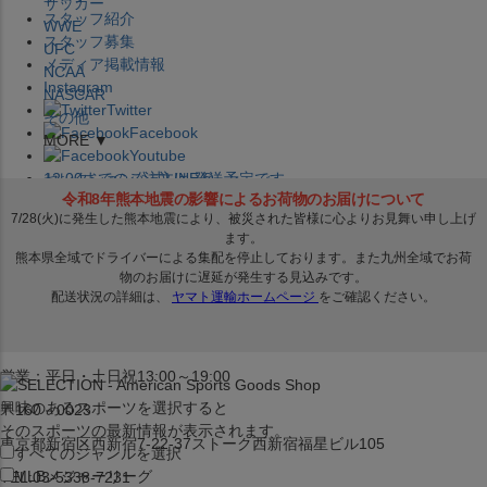
サッカー
スタッフ紹介
WWE
スタッフ募集
UFC
メディア掲載情報
NCAA
Instagram
NASCAR
Twitter
その他
Facebook
MORE ▼
Youtube
セレクション公式LINE@
12:00
までのご注文は
発送予定です。
在庫品は
1-3営業日内で発送
!! ※お取寄せ商品は対象外
×
セレクション新宿本店
ベースボール館
営業：平日・土日祝13:00～19:00
興味のあるスポーツを選択すると
〒160－0023
そのスポーツの最新情報が表示されます。
東京都新宿区西新宿7-22-37ストーク西新宿福星ビル105
すべてのジャンルを選択
MLB
メジャーリーグ
TEL:03-5338-7231