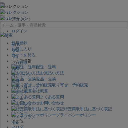
×
アカウント
ログイン
新規登録
MLB
お気に入り
NBA
カートを見る
NFL
ストア情報
プロ野球
配送・送料
WBC
お支払い方法
侍ジャパン
返品・交換
福袋
取り寄せ・予約販売
お買い得パック
会社概要
プレミア
よくある質問
セール
お問い合わせ
ジョーダン
特定商取引法に基づく表記
バッシュ
プライバシーポリシー
バスケブランド
その他
NHL
ブログ