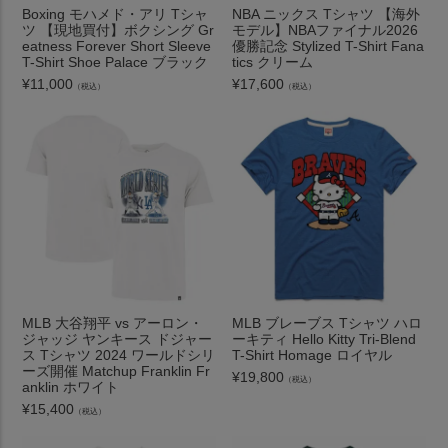
Boxing モハメド・アリ Tシャ
NBA ニックス Tシャツ 【海外
ツ 【現地買付】ボクシング Gr
モデル】NBAファイナル2026
eatness Forever Short Sleeve
優勝記念 Stylized T-Shirt Fana
T-Shirt Shoe Palace ブラック
tics クリーム
¥
11,000
¥
17,600
（税込）
（税込）
MLB 大谷翔平 vs アーロン・
MLB ブレーブス Tシャツ ハロ
ジャッジ ヤンキース ドジャー
ーキティ Hello Kitty Tri-Blend
ス Tシャツ 2024 ワールドシリ
T-Shirt Homage ロイヤル
ーズ開催 Matchup Franklin Fr
¥
19,800
（税込）
anklin ホワイト
¥
15,400
（税込）