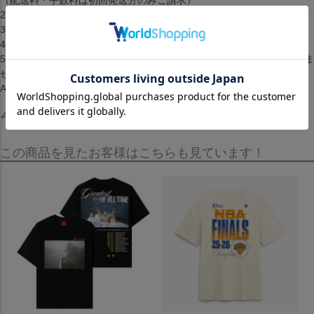
2.お客様都合によるキャンセル・返品はできません。
3.メーカーが在庫を確保できず、キャンセルとなる場合がございます。
4.仕様が変更される場合もございます。
5.配送までに1ヶ月から2ヶ月ほどかかります。（配送日の指定はできま
せん）[Tシャツ][トップス][Team Graphic Tri-Blend T-Shirt][Los
Angeles Galaxy][Navy]
レビューを書く
この商品を見たお客様はこちらも見ています！