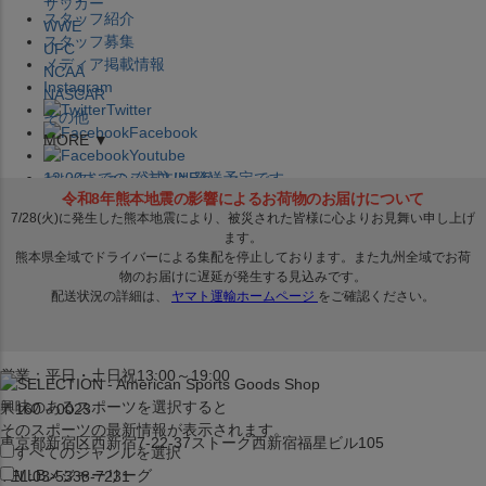
サッカー
スタッフ紹介
WWE
スタッフ募集
UFC
メディア掲載情報
NCAA
Instagram
NASCAR
Twitter
その他
Facebook
MORE ▼
Youtube
セレクション公式LINE@
12:00
までのご注文は
発送予定です。
在庫品は
1-3営業日内で発送
!! ※お取寄せ商品は対象外
×
セレクション新宿本店
ベースボール館
営業：平日・土日祝13:00～19:00
興味のあるスポーツを選択すると
〒160－0023
そのスポーツの最新情報が表示されます。
東京都新宿区西新宿7-22-37ストーク西新宿福星ビル105
すべてのジャンルを選択
MLB
メジャーリーグ
TEL:03-5338-7231