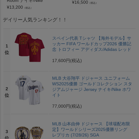
Room ナイキ/Nike
¥
16,500
（税込）
¥
13,200
（税込）
デイリー人気ランキング！！
スペイン代表 Tシャツ 【海外モデル】サ
ッカー FIFA ワールドカップ2026 優勝記
1
念 トロフィー アディダス/Adidas レッド
位
17,600円
(税込)
MLB 大谷翔平 ドジャース ユニフォーム
WS2025優勝 ゴールドコレクション スタ
2
ジアムジャージ Jersey ナイキ/Nike ホワ
イト
位
77,000円
(税込)
MLB 山本由伸 ドジャース 【球場配布限
定】ワールドシリーズ2025優勝リング
3
レプリカ (7/28/26) SGA
位