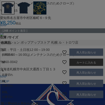
（※15:00～16:00はメンテナンスのためクローズ）
〒453-0015
愛知県名古屋市中村区椿町６−９先
¥
8,250
税込
MAP
SHOP
[
248
ポイント進呈 ]
在庫
サイズ
セレクション ポップアップストア 札幌 ル・トロワ店
在庫品
営業：平日・土日祝12:00～19:00
S
再入荷お知らせ
（※15:00～16:00はメンテナンスのためクローズ）
在庫切れ
〒060-0042
M
カートに入れる
北海道札幌市中央区大通西１丁目１３
L
再入荷お知らせ
在庫切れ
MAP
XL
SHOP
再入荷お知らせ
在庫切れ
XXL
再入荷お知らせ
在庫切れ
取り寄せ(1ヶ月から2ヶ月)