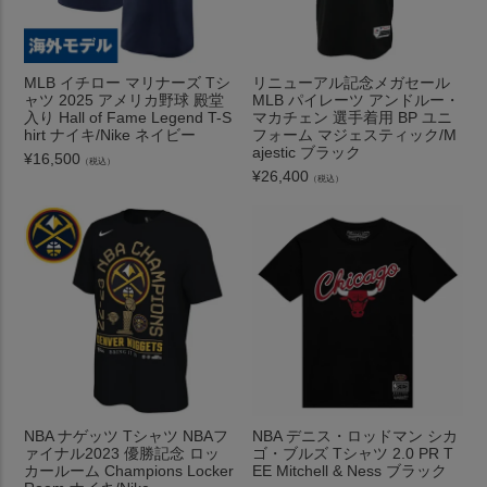
MLB イチロー マリナーズ Tシ
リニューアル記念メガセール
ャツ 2025 アメリカ野球 殿堂
MLB パイレーツ アンドルー・
入り Hall of Fame Legend T-S
マカチェン 選手着用 BP ユニ
hirt ナイキ/Nike ネイビー
フォーム マジェスティック/M
ajestic ブラック
¥
16,500
（税込）
¥
26,400
（税込）
NBA ナゲッツ Tシャツ NBAフ
NBA デニス・ロッドマン シカ
ァイナル2023 優勝記念 ロッ
ゴ・ブルズ Tシャツ 2.0 PR T
カールーム Champions Locker
EE Mitchell & Ness ブラック