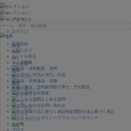
×
アカウント
ログイン
新規登録
MLB
お気に入り
NBA
カートを見る
NFL
ストア情報
プロ野球
配送・送料
WBC
お支払い方法
侍ジャパン
返品・交換
福袋
取り寄せ・予約販売
お買い得パック
会社概要
プレミア
よくある質問
セール
お問い合わせ
ジョーダン
特定商取引法に基づく表記
バッシュ
プライバシーポリシー
バスケブランド
その他
NHL
ブログ