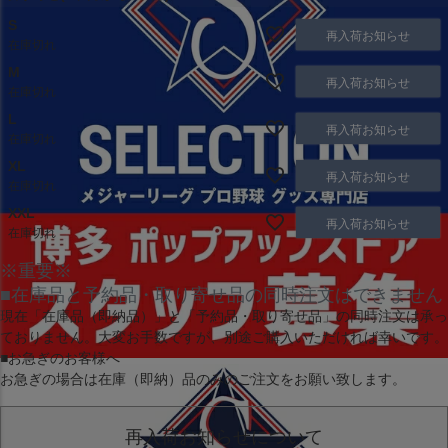
S
再入荷お知らせ
在庫切れ
M
再入荷お知らせ
在庫切れ
L
再入荷お知らせ
在庫切れ
XL
再入荷お知らせ
在庫切れ
XXL
再入荷お知らせ
在庫切れ
※重要※
■在庫品と予約品・取り寄せ品の同時注文はできません
現在
「在庫品（即納品）」
と
「予約品・取り寄せ品」
の同時注文は承っ
ておりません。大変お手数ですが、別途ご購入いただければ幸いです。
■お急ぎのお客様へ
お急ぎの場合は
在庫（即納）品
のみのご注文をお願い致します。
再入荷お知らせについて