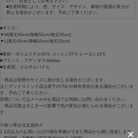
ので、目安としてお考え下さい。
■生産時期により、色、サイズ、デザイン、素材の質感が多少が
異なる場合がございます。予めご了承ください。
■サイズ：
▼M[着丈65cm/身幅50cm/袖丈20cm]
▼L[着丈65cm/身幅53cm/袖丈20cm]
■素材：ポリエステル50％ コットン37％ レーヨン13％
■ブランド：アディダス/Adidas
■生産国：エルサルバドル
・商品は状態やサイズに差が生じる場合がございます。
またデッドストック品は若干の汚れや経年劣化がある場合がございま
す。予めご了承ください。
状態についてはメールやお電話でお気軽にお問い合わせください。
・商品写真はモニターの影響で色の変化が感じられる場合がございま
す。
※取り寄せ注文規約※
1.2点以上のお買い上げの場合準備ができた商品から順に発送します。
（配送料・手数料は初回発送分のみご請求）