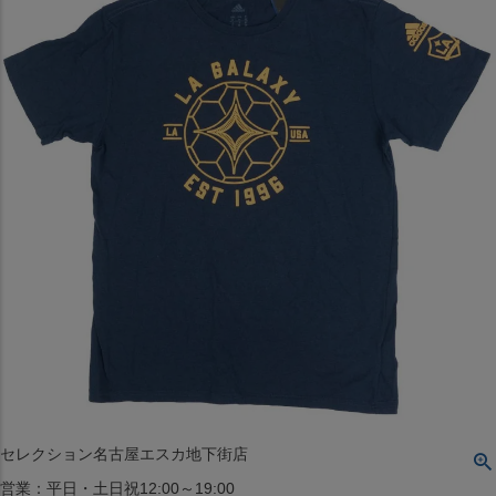
〒542-008
大阪府大阪市中央区西心斎橋1丁目6番14号
TEL:06-4708-3300
MAP
SHOP
BLOG
JR水道橋駅西口店
営業：土・日・祝日のみ 12:00-18:00
〒101-0061
東京都千代田区神田三崎町２丁目２２−１ 1F
MAP
SHOP
セレクション名古屋エスカ地下街店
営業：平日・土日祝12:00～19:00