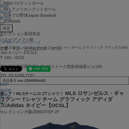
NBA
バスケットボール
MAP
NFL
アメリカンフットボール
SHOP
日本プロ野球
Japan Baseball
BLOG
JORDAN
セレクション新宿本店
x
バスケ/アメフト館
HOME
サッカー グッズ
MLS ロサンゼルス・ギャラクシー Tシャツ チーム グラフィック アディダス/Adi
営業：平日・土日祝13:00～19:00
das ネイビー【OCSL】
〒160－0023
東京都新宿区西新宿7-22-37ストーク西新宿福星ビル105
TEL:03-5338-7231
商品番号
soc-200405itm02
MAP
SHOP
MLS ロサンゼルス・ギャ
激レア！MLSチームロゴTシャツ！
BLOG
ラクシー Tシャツ チーム グラフィック アディダ
ス/Adidas ネイビー【OCSL】
セレクション大阪店BIGSTEP 2F
営業：平日・土日祝12:00～19:00