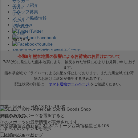
サッカー
スタッフ紹介
WWE
スタッフ募集
UFC
メディア掲載情報
NCAA
Instagram
NASCAR
Twitter
その他
Facebook
MORE ▼
Youtube
セレクション公式LINE@
12:00
までのご注文は
発送予定です。
在庫品は
1-3営業日内で発送
!! ※お取寄せ商品は対象外
×
セレクション新宿本店
ベースボール館
営業：平日・土日祝13:00～19:00
興味のあるスポーツを選択すると
〒160－0023
そのスポーツの最新情報が表示されます。
東京都新宿区西新宿7-22-37ストーク西新宿福星ビル105
すべてのジャンルを選択
MLB
メジャーリーグ
TEL:03-5338-7231