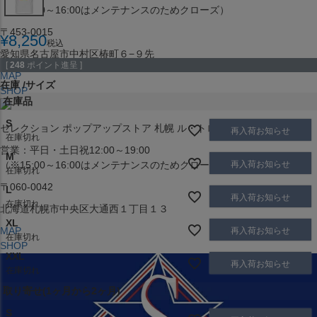
（※15:00～16:00はメンテナンスのためクローズ）
〒453-0015
¥
8,250
税込
愛知県名古屋市中村区椿町６−９先
[
248
ポイント進呈 ]
MAP
在庫
サイズ
SHOP
在庫品
S
セレクション ポップアップストア 札幌 ル・トロワ店
再入荷お知らせ
在庫切れ
営業：平日・土日祝12:00～19:00
M
再入荷お知らせ
（※15:00～16:00はメンテナンスのためクローズ）
在庫切れ
〒060-0042
L
再入荷お知らせ
在庫切れ
北海道札幌市中央区大通西１丁目１３
XL
MAP
再入荷お知らせ
在庫切れ
SHOP
XXL
再入荷お知らせ
在庫切れ
取り寄せ(1ヶ月から2ヶ月)
S