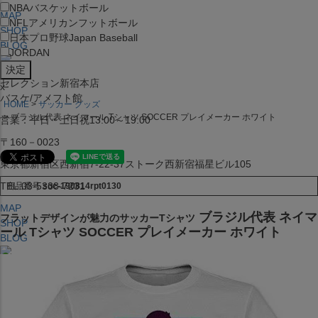
NBA
バスケットボール
MAP
NFL
アメリカンフットボール
SHOP
日本プロ野球
Japan Baseball
BLOG
JORDAN
セレクション新宿本店
x
バスケ/アメフト館
HOME
サッカー グッズ
ブラジル代表 ネイマール Tシャツ SOCCER プレイメーカー ホワイト
営業：平日・土日祝13:00～19:00
〒160－0023
東京都新宿区西新宿7-22-37ストーク西新宿福星ビル105
TEL:03-5338-7231
商品番号
soc-190814rpt0130
MAP
ブラジル代表 ネイマ
フラットデザインが魅力のサッカーTシャツ
SHOP
ール Tシャツ SOCCER プレイメーカー ホワイト
BLOG
セレクション大阪店BIGSTEP 2F
営業：平日・土日祝12:00～19:00