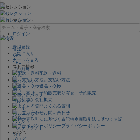
×
アカウント
ログイン
新規登録
MLB
お気に入り
NBA
カートを見る
NFL
ストア情報
プロ野球
配送・送料
WBC
お支払い方法
侍ジャパン
返品・交換
福袋
取り寄せ・予約販売
お買い得パック
会社概要
プレミア
よくある質問
セール
お問い合わせ
ジョーダン
特定商取引法に基づく表記
バッシュ
プライバシーポリシー
バスケブランド
その他
NHL
ブログ