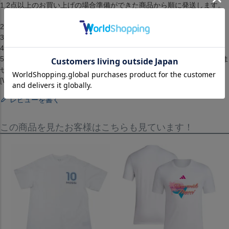
1.2点以上のお買い上げの場合準備ができた商品から順に発送します。
（配送料・手数料は初回発送分のみご請求）
2.お客様都合によるキャンセル・返品はできません。
3.メーカーが在庫を確保できず、キャンセルとなる場合がございます。
4.仕様が変更される場合もございます。
5.配送までに1ヶ月から2ヶ月ほどかかります。（配送日の指定はできま
せん）[RETAKE][Tシャツ][トップス][Playmaker Foot T-shirt][Neymar]
[White]
レビューを書く
この商品を見たお客様はこちらも見ています！