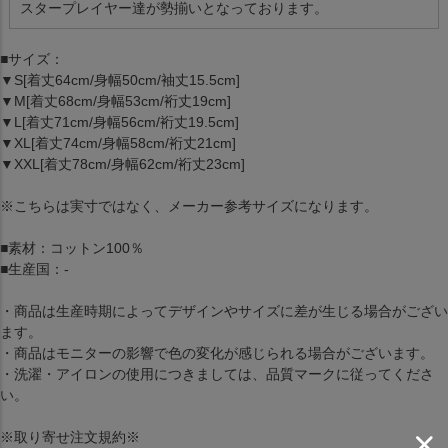
スタープレイヤー達が勢揃いとなっております。
■サイズ：
▼S[着丈64cm/身幅50cm/袖丈15.5cm]
▼M[着丈68cm/身幅53cm/裄丈19cm]
▼L[着丈71cm/身幅56cm/裄丈19.5cm]
▼XL[着丈74cm/身幅58cm/裄丈21cm]
▼XXL[着丈78cm/身幅62cm/裄丈23cm]
※こちらは実寸ではなく、メーカー参考サイズになります。
■素材：コットン100％
■生産国：-
・商品は生産時期によってデザインやサイズに差が生じる場合がござい
ます。
・商品はモニターの影響で色の変化が感じられる場合がございます。
・洗濯・アイロンの使用につきましては、品質マークに従ってくださ
い。
※取り寄せ注文規約※