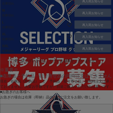
再入荷お知らせ
在庫切れ
M
再入荷お知らせ
在庫切れ
L
再入荷お知らせ
在庫切れ
XL
再入荷お知らせ
在庫切れ
XXL
再入荷お知らせ
在庫切れ
申し訳ございません。ただいま在庫がございません。
※重要※
■在庫品と予約品・取り寄せ品の同時注文はできません
現在
「在庫品（即納品）」
と
「予約品・取り寄せ品」
の同時注文は承っ
ておりません。大変お手数ですが、別途ご購入いただければ幸いです。
■お急ぎのお客様へ
お急ぎの場合は
在庫（即納）品
のみのご注文をお願い致します。
再入荷お知らせについて