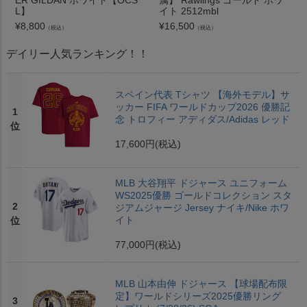
ER GILDAN ホワイト【OCS
属】 Rawlings ゴールド ホワ
L】
イト 2512mbl
¥
8,800
¥
16,500
（税込）
（税込）
デイリー人気ランキング！！
スペイン代表 Tシャツ 【海外モデル】サ
ッカー FIFA ワールドカップ2026 優勝記
1
念 トロフィー アディダス/Adidas レッド
位
17,600円
(税込)
MLB 大谷翔平 ドジャース ユニフォーム
WS2025優勝 ゴールドコレクション スタ
2
ジアムジャージ Jersey ナイキ/Nike ホワ
イト
位
77,000円
(税込)
MLB 山本由伸 ドジャース 【球場配布限
定】ワールドシリーズ2025優勝リング
3