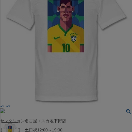
〒542-008
大阪府大阪市中央区西心斎橋1丁目6番14号
TEL:06-4708-3300
MAP
SHOP
BLOG
JR水道橋駅西口店
営業：土・日・祝日のみ 12:00-18:00
〒101-0061
東京都千代田区神田三崎町２丁目２２−１ 1F
MAP
SHOP
セレクション名古屋エスカ地下街店
営業：平日・土日祝12:00～19:00