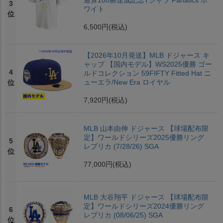
通算100勝達成記念Tシャツ Fanatics ホ
3
ワイト
位
6,500円
(税込)
【2026年10月発送】MLB ドジャース キ
ャップ 【国内モデル】WS2025優勝 ゴー
4
ルドコレクション 59FIFTY Fitted Hat ニ
ューエラ/New Era ロイヤル
位
7,920円
(税込)
MLB 山本由伸 ドジャース 【球場配布限
定】ワールドシリーズ2025優勝リング
5
レプリカ (7/28/26) SGA
位
77,000円
(税込)
MLB 大谷翔平 ドジャース 【球場配布限
定】ワールドシリーズ2024優勝リング
6
レプリカ (08/06/25) SGA
位