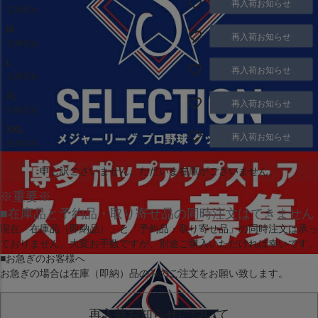
再入荷お知らせ
在庫切れ
M
再入荷お知らせ
在庫切れ
L
再入荷お知らせ
在庫切れ
XL
再入荷お知らせ
在庫切れ
XXL
再入荷お知らせ
在庫切れ
申し訳ございません。ただいま在庫がございません。
※重要※
■在庫品と予約品・取り寄せ品の同時注文はできません
現在
「在庫品（即納品）」
と
「予約品・取り寄せ品」
の同時注文は承っ
ておりません。大変お手数ですが、別途ご購入いただければ幸いです。
■お急ぎのお客様へ
お急ぎの場合は
在庫（即納）品
のみのご注文をお願い致します。
再入荷お知らせについて