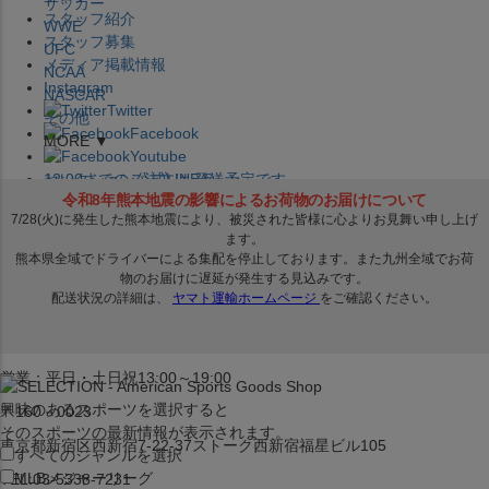
サッカー
スタッフ紹介
WWE
スタッフ募集
UFC
メディア掲載情報
NCAA
Instagram
NASCAR
Twitter
その他
Facebook
MORE ▼
Youtube
セレクション公式LINE@
12:00
までのご注文は
発送予定です。
在庫品は
1-3営業日内で発送
!! ※お取寄せ商品は対象外
×
セレクション新宿本店
ベースボール館
営業：平日・土日祝13:00～19:00
興味のあるスポーツを選択すると
〒160－0023
そのスポーツの最新情報が表示されます。
東京都新宿区西新宿7-22-37ストーク西新宿福星ビル105
すべてのジャンルを選択
MLB
メジャーリーグ
TEL:03-5338-7231