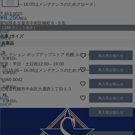
（※15:00～16:00はメンテナンスのためクローズ）
〒453-0015
¥
8,250
税込
愛知県名古屋市中村区椿町６−９先
[
248
ポイント進呈 ]
MAP
在庫
サイズ
SHOP
在庫品
S
セレクション ポップアップストア 札幌 ル・トロワ店
再入荷お知らせ
在庫切れ
営業：平日・土日祝12:00～19:00
M
再入荷お知らせ
（※15:00～16:00はメンテナンスのためクローズ）
在庫切れ
〒060-0042
L
再入荷お知らせ
在庫切れ
北海道札幌市中央区大通西１丁目１３
XL
MAP
再入荷お知らせ
在庫切れ
SHOP
XXL
再入荷お知らせ
在庫切れ
取り寄せ(1ヶ月から2ヶ月)
S