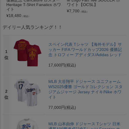
優勝記念 Caricature ロスター
M Logo Fan Tee SOCCER ホ
Heritage T-Shirt Fanatics ホワ
ワイト【OCSL】
イト
¥
7,700
（税込）
¥
18,480
（税込）
デイリー人気ランキング！！
スペイン代表 Tシャツ 【海外モデル】サ
ッカー FIFA ワールドカップ2026 優勝記
1
念 トロフィー アディダス/Adidas レッド
位
17,600円
(税込)
MLB 大谷翔平 ドジャース ユニフォーム
WS2025優勝 ゴールドコレクション スタ
2
ジアムジャージ Jersey ナイキ/Nike ホワ
イト
位
77,000円
(税込)
MLB 山本由伸 ドジャース Tシャツ 日米