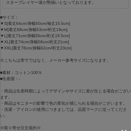
スタープレイヤー達が勢揃いとなっております。
■サイズ：
▼S[着丈64cm/身幅50cm/袖丈15.5cm]
▼M[着丈68cm/身幅53cm/裄丈19cm]
▼L[着丈71cm/身幅56cm/裄丈19.5cm]
▼XL[着丈74cm/身幅58cm/裄丈21cm]
▼XXL[着丈78cm/身幅62cm/裄丈23cm]
※こちらは実寸ではなく、メーカー参考サイズになります。
■素材：コットン100％
■生産国：-
・商品は生産時期によってデザインやサイズに差が生じる場合がござい
ます。
・商品はモニターの影響で色の変化が感じられる場合がございます。
・洗濯・アイロンの使用につきましては、品質マークに従ってくださ
い。
※取り寄せ注文規約※