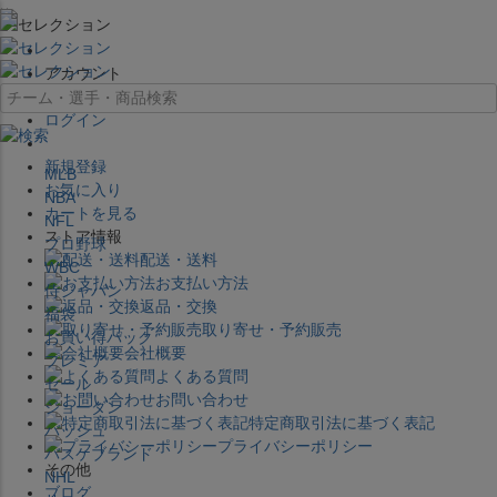
×
アカウント
ログイン
新規登録
MLB
お気に入り
NBA
カートを見る
NFL
ストア情報
プロ野球
配送・送料
WBC
お支払い方法
侍ジャパン
返品・交換
福袋
取り寄せ・予約販売
お買い得パック
会社概要
プレミア
よくある質問
セール
お問い合わせ
ジョーダン
特定商取引法に基づく表記
バッシュ
プライバシーポリシー
バスケブランド
その他
NHL
ブログ