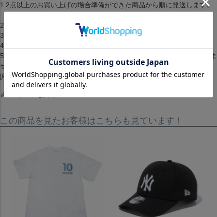
1.2点以上のお買い上げの場合準備ができた商品から順に発送します。
（配送料・手数料は初回発送分のみご請求）
2.お客様都合によるキャンセル・返品はできません。
3.メーカーが在庫を確保できず、キャンセルとなる場合がございます。
4.仕様が変更される場合もございます。
5.配送までに1ヶ月から2ヶ月ほどかかります。（配送日の指定はできま
せん）[RETAKE][Tシャツ][トップス][Playmaker Foot T-shirt]
[Ronaldinho][White]
レビューを書く
この商品を見たお客様はこちらも見ています！