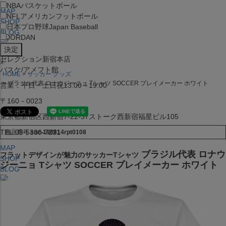
NBA
バスケットボール
MAP
NFL
アメリカンフットボール
SHOP
日本プロ野球
Japan Baseball
BLOG
JORDAN
セレクション新宿本店
x
バスケ/アメフト館
HOME
サッカー グッズ
ブラジル代表 ロナウジーニョ Tシャツ SOCCER プレイメーカー ホワイト
営業：平日・土日祝13:00～19:00
〒160－0023
東京都新宿区西新宿7-22-37ストーク西新宿福星ビル105
TEL:03-5338-7231
商品番号
soc-190814rpt0108
MAP
ブラジル代表 ロナウ
フラットデザインが魅力のサッカーTシャツ
SHOP
ジーニョ Tシャツ SOCCER プレイメーカー ホワイト
BLOG
セレクション大阪店BIGSTEP 2F
営業：平日・土日祝12:00～19:00