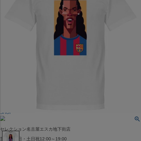
〒542-008
大阪府大阪市中央区西心斎橋1丁目6番14号
TEL:06-4708-3300
MAP
SHOP
BLOG
JR水道橋駅西口店
営業：土・日・祝日のみ 12:00-18:00
〒101-0061
東京都千代田区神田三崎町２丁目２２−１ 1F
MAP
SHOP
セレクション名古屋エスカ地下街店
営業：平日・土日祝12:00～19:00