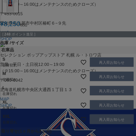
（※15:00～16:00はメンテナンスのためクローズ）
〒453-0015
¥
8,250
愛知県名古屋市中村区椿町６−９先
税込
MAP
[
248
ポイント進呈 ]
SHOP
在庫
サイズ
在庫品
セレクション ポップアップストア 札幌 ル・トロワ店
S
再入荷お知らせ
営業：平日・土日祝12:00～19:00
在庫切れ
（※15:00～16:00はメンテナンスのためクローズ）
M
再入荷お知らせ
在庫切れ
〒060-0042
L
北海道札幌市中央区大通西１丁目１３
再入荷お知らせ
在庫切れ
MAP
XL
SHOP
再入荷お知らせ
在庫切れ
XXL
再入荷お知らせ
在庫切れ
取り寄せ(1ヶ月から2ヶ月)