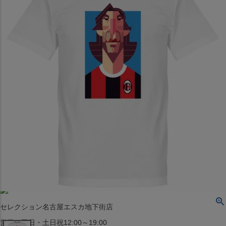
〒542-008
大阪府大阪市中央区西心斎橋1丁目6番14号
TEL:06-4708-3300
MAP
SHOP
BLOG
JR水道橋駅西口店
営業：土・日・祝日のみ 12:00-18:00
〒101-0061
東京都千代田区神田三崎町２丁目２２−１ 1F
MAP
SHOP
セレクション名古屋エスカ地下街店
営業：平日・土日祝12:00～19:00