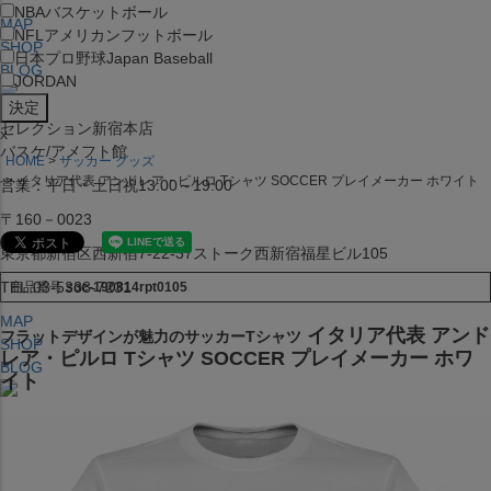
NBA
バスケットボール
MAP
NFL
アメリカンフットボール
SHOP
日本プロ野球
Japan Baseball
BLOG
JORDAN
セレクション新宿本店
x
バスケ/アメフト館
HOME
サッカー グッズ
イタリア代表 アンドレア・ピルロ Tシャツ SOCCER プレイメーカー ホワイト
営業：平日・土日祝13:00～19:00
〒160－0023
東京都新宿区西新宿7-22-37ストーク西新宿福星ビル105
TEL:03-5338-7231
商品番号
soc-190814rpt0105
MAP
イタリア代表 アンド
フラットデザインが魅力のサッカーTシャツ
SHOP
レア・ピルロ Tシャツ SOCCER プレイメーカー ホワ
BLOG
イト
セレクション大阪店BIGSTEP 2F
営業：平日・土日祝12:00～19:00