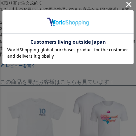
※取り寄せ注文規約※
1.2点以上のお買い上げの場合準備ができた商品から順に発送します。
（配送料・手数料は初回発送分のみご請求）
2.お客様都合によるキャンセル・返品はできません。
3.メーカーが在庫を確保できず、キャンセルとなる場合がございます。
4.仕様が変更される場合もございます。
5.配送までに1ヶ月から2ヶ月ほどかかります。（配送日の指定はできま
せん）[RETAKE][Tシャツ][トップス][Playmaker Foot T-shirt][Pirlo]
[White]
レビューを書く
この商品を見たお客様はこちらも見ています！