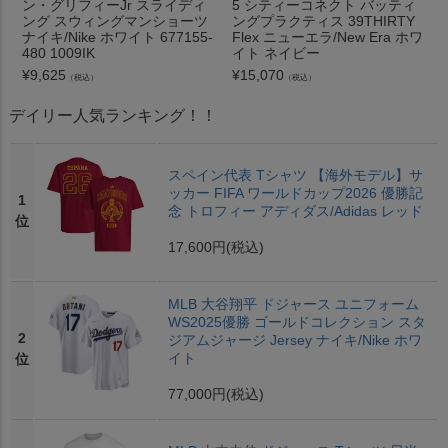
ン・グリフィーJr スライディ
5 シティーコネクト バッティ
ング スウィングマンショーツ
ングプラクティス 39THIRTY
ナイキ/Nike ホワイト 677155-
Flex ニューエラ/New Era ホワ
480 1009IK
イト ネイビー
¥
9,625
¥
15,070
（税込）
（税込）
デイリー人気ランキング！！
スペイン代表 Tシャツ 【海外モデル】サ
ッカー FIFA ワールドカップ2026 優勝記
1
念 トロフィー アディダス/Adidas レッド
位
17,600円
(税込)
MLB 大谷翔平 ドジャース ユニフォーム
WS2025優勝 ゴールドコレクション スタ
2
ジアムジャージ Jersey ナイキ/Nike ホワ
イト
位
77,000円
(税込)