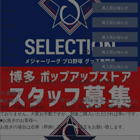
S
再入荷お知らせ
在庫切れ
M
再入荷お知らせ
在庫切れ
L
再入荷お知らせ
在庫切れ
XL
再入荷お知らせ
在庫切れ
XXL
再入荷お知らせ
在庫切れ
申し訳ございません。ただいま在庫がございません。
※重要※
■在庫品と予約品・取り寄せ品の同時注文はできません
現在
「在庫品（即納品）」
と
「予約品・取り寄せ品」
の同時注文は承っ
ておりません。大変お手数ですが、別途ご購入いただければ幸いです。
■お急ぎのお客様へ
お急ぎの場合は
在庫（即納）品
のみのご注文をお願い致します。