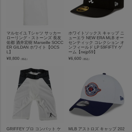
マルセイユ Tシャツ サッカー
ホワイトソックス キャップ ニ
ローリング・ストーンズ 長友
ューエラ NEW ERA MLB オー
佑都 酒井宏樹 Marseille SOCC
センティック コレクション オ
ER GILDAN ホワイト【OCS
ンフィールド LP 59FIFTY ゲ
L】
ーム【nejp59】
¥
8,800
¥
6,600
（税込）
（税込）
GRIFFEY プロ コンバット ケ
MLB アストロズ キャップ 202