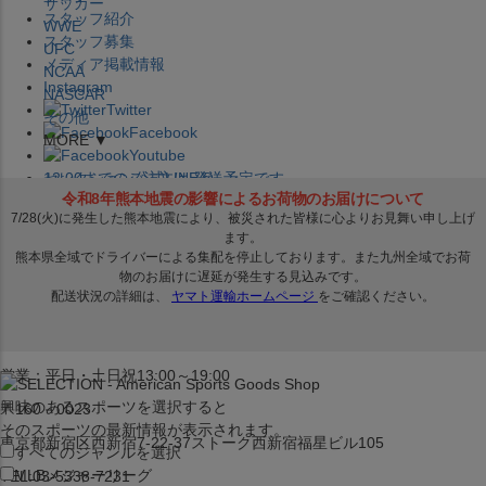
サッカー
スタッフ紹介
WWE
スタッフ募集
UFC
メディア掲載情報
NCAA
Instagram
NASCAR
Twitter
その他
Facebook
MORE ▼
Youtube
セレクション公式LINE@
12:00
までのご注文は
発送予定です。
在庫品は
1-3営業日内で発送
!! ※お取寄せ商品は対象外
×
セレクション新宿本店
ベースボール館
営業：平日・土日祝13:00～19:00
興味のあるスポーツを選択すると
〒160－0023
そのスポーツの最新情報が表示されます。
東京都新宿区西新宿7-22-37ストーク西新宿福星ビル105
すべてのジャンルを選択
MLB
メジャーリーグ
TEL:03-5338-7231