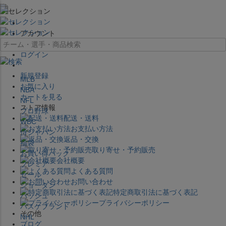
×
アカウント
ログイン
新規登録
MLB
お気に入り
NBA
カートを見る
NFL
ストア情報
プロ野球
配送・送料
WBC
お支払い方法
侍ジャパン
返品・交換
福袋
取り寄せ・予約販売
お買い得パック
会社概要
プレミア
よくある質問
セール
お問い合わせ
ジョーダン
特定商取引法に基づく表記
バッシュ
プライバシーポリシー
バスケブランド
その他
NHL
ブログ