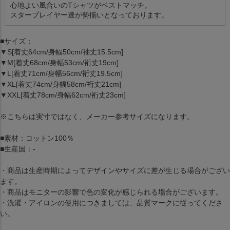
心地よい風合いのTシャツがベストマッチ。
スタープレイヤー達が勢揃いとなっております。
■サイズ：
▼S[着丈64cm/身幅50cm/袖丈15.5cm]
▼M[着丈68cm/身幅53cm/裄丈19cm]
▼L[着丈71cm/身幅56cm/裄丈19.5cm]
▼XL[着丈74cm/身幅58cm/裄丈21cm]
▼XXL[着丈78cm/身幅62cm/裄丈23cm]
※こちらは実寸ではなく、メーカー参考サイズになります。
■素材：コットン100％
■生産国：-
・商品は生産時期によってデザインやサイズに差が生じる場合がござい
ます。
・商品はモニターの影響で色の変化が感じられる場合がございます。
・洗濯・アイロンの使用につきましては、品質マークに従ってくださ
い。