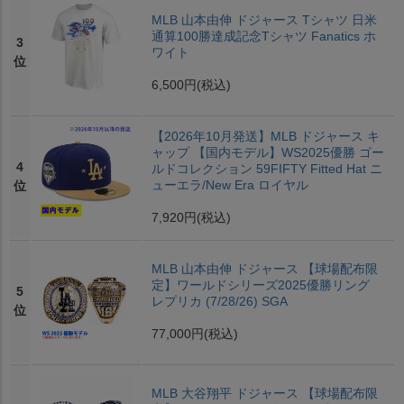
MLB 山本由伸 ドジャース Tシャツ 日米
通算100勝達成記念Tシャツ Fanatics ホ
3
ワイト
位
6,500円
(税込)
【2026年10月発送】MLB ドジャース キ
ャップ 【国内モデル】WS2025優勝 ゴー
4
ルドコレクション 59FIFTY Fitted Hat ニ
ューエラ/New Era ロイヤル
位
7,920円
(税込)
MLB 山本由伸 ドジャース 【球場配布限
定】ワールドシリーズ2025優勝リング
5
レプリカ (7/28/26) SGA
位
77,000円
(税込)
MLB 大谷翔平 ドジャース 【球場配布限