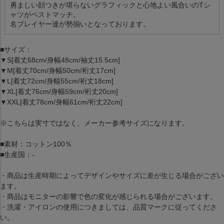
勇ましい顔つきが堪らないグラフィックと心地よい風合いのTシ
ャツがベストマッチ。
名プレイヤー達が勢揃いとなっております。
■サイズ：
▼S[着丈68cm/身幅48cm/袖丈15.5cm]
▼M[着丈70cm/身幅50cm/裄丈17cm]
▼L[着丈72cm/身幅55cm/裄丈18cm]
▼XL[着丈76cm/身幅59cm/裄丈20cm]
▼XXL[着丈78cm/身幅61cm/裄丈22cm]
※こちらは実寸ではなく、メーカー参考サイズになります。
■素材：コットン100％
■生産国：-
・商品は生産時期によってデザインやサイズに差が生じる場合がござい
ます。
・商品はモニターの影響で色の変化が感じられる場合がございます。
・洗濯・アイロンの使用につきましては、品質マークに従ってくださ
い。