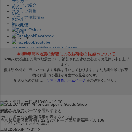
サッカー
スタッフ紹介
WWE
スタッフ募集
UFC
メディア掲載情報
NCAA
Instagram
NASCAR
Twitter
その他
Facebook
MORE ▼
Youtube
セレクション公式LINE@
12:00
までのご注文は
発送予定です。
在庫品は
1-3営業日内で発送
!! ※お取寄せ商品は対象外
×
セレクション新宿本店
ベースボール館
営業：平日・土日祝13:00～19:00
興味のあるスポーツを選択すると
〒160－0023
そのスポーツの最新情報が表示されます。
東京都新宿区西新宿7-22-37ストーク西新宿福星ビル105
すべてのジャンルを選択
MLB
メジャーリーグ
TEL:03-5338-7231