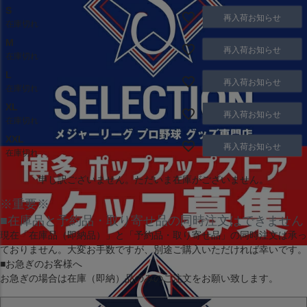
S
再入荷お知らせ
在庫切れ
M
再入荷お知らせ
在庫切れ
L
再入荷お知らせ
在庫切れ
XL
再入荷お知らせ
在庫切れ
XXL
再入荷お知らせ
在庫切れ
申し訳ございません。ただいま在庫がございません。
※重要※
■在庫品と予約品・取り寄せ品の同時注文はできません
現在
「在庫品（即納品）」
と
「予約品・取り寄せ品」
の同時注文は承っ
ておりません。大変お手数ですが、別途ご購入いただければ幸いです。
■お急ぎのお客様へ
お急ぎの場合は
在庫（即納）品
のみのご注文をお願い致します。