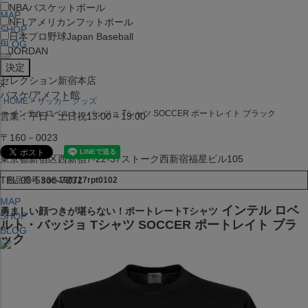
NBA
バスケットボール
MAP
NFL
アメリカンフットボール
SHOP
日本プロ野球
Japan Baseball
BLOG
JORDAN
セレクション新宿本店
x
バスケ/アメフト館
HOME
サッカー グッズ
インテル ロベルト・バッジョ Tシャツ SOCCER ポートレイト ブラック
営業：平日・土日祝13:00～19:00
〒160－0023
東京都新宿区西新宿7-22-37ストーク西新宿福星ビル105
TEL:03-5338-7231
商品番号
soc-190727rpt0102
MAP
インテル ロベ
勇ましい顔つきが堪らない！ポートレートTシャツ
SHOP
ルト・バッジョ Tシャツ SOCCER ポートレイト ブラ
BLOG
ック
セレクション大阪店BIGSTEP 2F
営業：平日・土日祝12:00～19:00