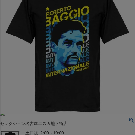
〒542-008
大阪府大阪市中央区西心斎橋1丁目6番14号
TEL:06-4708-3300
MAP
SHOP
BLOG
JR水道橋駅西口店
営業：土・日・祝日のみ 12:00-18:00
〒101-0061
東京都千代田区神田三崎町２丁目２２−１ 1F
MAP
SHOP
セレクション名古屋エスカ地下街店
営業：平日・土日祝12:00～19:00