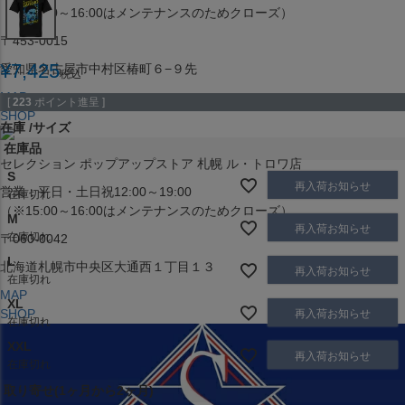
（※15:00～16:00はメンテナンスのためクローズ）
〒453-0015
¥
7,425
愛知県名古屋市中村区椿町６−９先
税込
MAP
[
223
ポイント進呈 ]
SHOP
在庫
サイズ
在庫品
セレクション ポップアップストア 札幌 ル・トロワ店
S
再入荷お知らせ
営業：平日・土日祝12:00～19:00
在庫切れ
（※15:00～16:00はメンテナンスのためクローズ）
M
再入荷お知らせ
在庫切れ
〒060-0042
L
北海道札幌市中央区大通西１丁目１３
再入荷お知らせ
在庫切れ
MAP
XL
SHOP
再入荷お知らせ
在庫切れ
XXL
再入荷お知らせ
在庫切れ
取り寄せ(1ヶ月から2ヶ月)