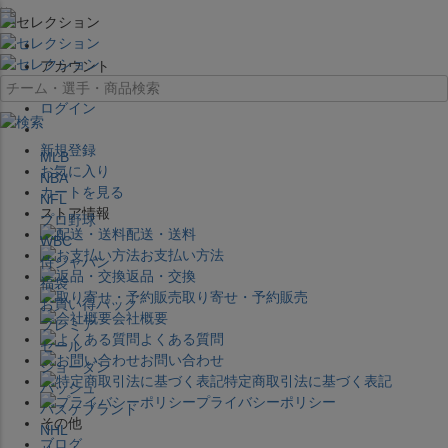
×
アカウント
ログイン
新規登録
MLB
お気に入り
NBA
カートを見る
NFL
ストア情報
プロ野球
配送・送料
WBC
お支払い方法
侍ジャパン
返品・交換
福袋
取り寄せ・予約販売
お買い得パック
会社概要
プレミア
よくある質問
セール
お問い合わせ
ジョーダン
特定商取引法に基づく表記
バッシュ
プライバシーポリシー
バスケブランド
その他
NHL
ブログ