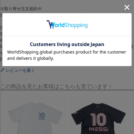
※取り寄せ注文規約※
1.2点以上のお買い上げの場合準備ができた商品から順に発送します。
（配送料・手数料は初回発送分のみご請求）
2.お客様都合によるキャンセル・返品はできません。
3.メーカーが在庫を確保できず、キャンセルとなる場合がございます。
4.仕様が変更される場合もございます。
5.配送までに1ヶ月から2ヶ月ほどかかります。（配送日の指定はできま
せん）[クラブチーム][バッジオ][Tシャツ][トップス][Portrait T-Shirt]
[Inter ][Baggio][Black]
レビューを書く
この商品を見たお客様はこちらも見ています！