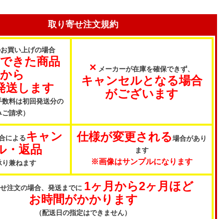
取り寄せ注文規約
のお買い上げの場合
ができた商品
×
メーカーが在庫を確保できず、
から
キャンセルとなる場合
発送します
がございます
手数料は初回発送分の
みご請求）
キャン
仕様が変更される
合による
場合があり
ル・返品
ます
※画像はサンプルになります
承り兼ねます
1ヶ月から2ヶ月ほど
寄せ注文の場合、発送までに
お時間がかかります
（配送日の指定はできません）