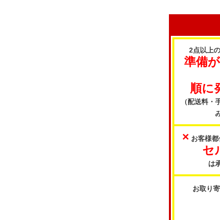
2点以上
準備
順に
（配送料・
×
お客様都
セ
は
お取り