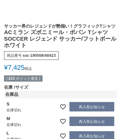
サッカー界のレジェンドが勢揃い！グラフィックTシャツ
ACミラン ズボニミール・ボバン Tシャツ
SOCCER レジェンド サッカー/フットボール
ホワイト
商品番号
soc-190508rlt0423
¥
7,425
税込
[
223
ポイント進呈 ]
在庫
サイズ
在庫品
S
再入荷お知らせ
在庫切れ
M
再入荷お知らせ
在庫切れ
L
再入荷お知らせ