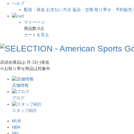
ヘルプ
配送・発送
お支払い方法
返品・交換
取り寄せ・予約販売
マイページ
商品数:
0
点
カートを見る
店頭在庫品は
-月-日(-)
発送
※お取り寄せ商品は対象外
店舗情報
ブログ
スタッフ紹介
MLB
NBA
NFL