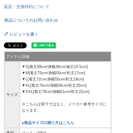
返品・交換特約について
商品についてのお問い合わせ
レビューを書く
アイテム詳細
▼S[着丈68cm/身幅48cm/袖丈15.5cm]
▼M[着丈70cm/身幅50cm/裄丈17cm]
▼L[着丈72cm/身幅55cm/裄丈18cm]
▼XL[着丈76cm/身幅59cm/裄丈20cm]
▼XXL[着丈78cm/身幅61cm/裄丈22cm]
サイズ
※こちらは実寸ではなく、メーカー参考サイズに
なります。
●商品サイズの測り方はこちら
素材
コットン100％