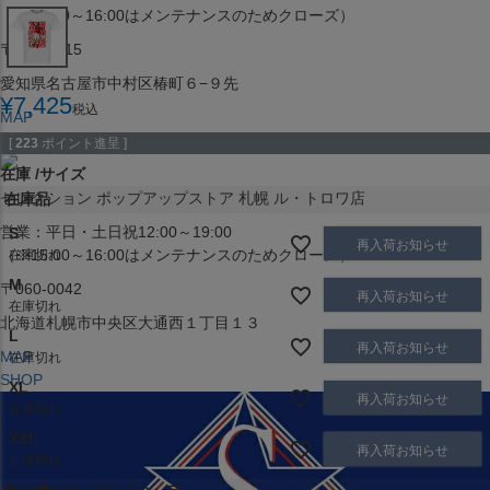
（※15:00～16:00はメンテナンスのためクローズ）
〒453-0015
愛知県名古屋市中村区椿町６−９先
¥
7,425
税込
MAP
SHOP
[
223
ポイント進呈 ]
在庫
サイズ
セレクション ポップアップストア 札幌 ル・トロワ店
在庫品
営業：平日・土日祝12:00～19:00
S
再入荷お知らせ
（※15:00～16:00はメンテナンスのためクローズ）
在庫切れ
M
〒060-0042
再入荷お知らせ
在庫切れ
北海道札幌市中央区大通西１丁目１３
L
再入荷お知らせ
MAP
在庫切れ
SHOP
XL
再入荷お知らせ
在庫切れ
XXL
再入荷お知らせ
在庫切れ