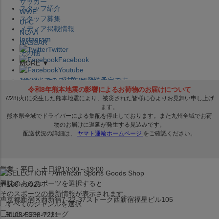
サッカー
スタッフ紹介
WWE
スタッフ募集
UFC
メディア掲載情報
NCAA
Instagram
NASCAR
Twitter
その他
Facebook
MORE ▼
Youtube
セレクション公式LINE@
12:00
までのご注文は
発送予定です。
在庫品は
1-3営業日内で発送
!! ※お取寄せ商品は対象外
×
セレクション新宿本店
ベースボール館
営業：平日・土日祝13:00～19:00
興味のあるスポーツを選択すると
〒160－0023
そのスポーツの最新情報が表示されます。
東京都新宿区西新宿7-22-37ストーク西新宿福星ビル105
すべてのジャンルを選択
MLB
メジャーリーグ
TEL:03-5338-7231