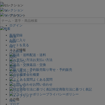
×
アカウント
ログイン
新規登録
MLB
お気に入り
NBA
カートを見る
NFL
ストア情報
プロ野球
配送・送料
WBC
お支払い方法
侍ジャパン
返品・交換
福袋
取り寄せ・予約販売
お買い得パック
会社概要
プレミア
よくある質問
セール
お問い合わせ
ジョーダン
特定商取引法に基づく表記
バッシュ
プライバシーポリシー
バスケブランド
その他
NHL
ブログ