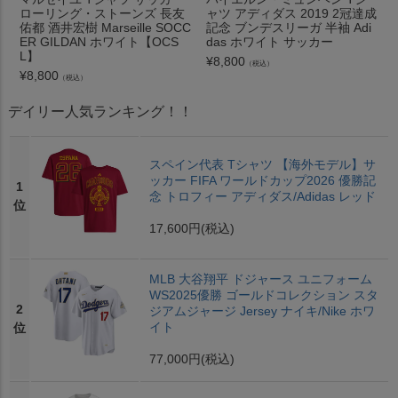
ローリング・ストーンズ 長友
ャツ アディダス 2019 2冠達成
佑都 酒井宏樹 Marseille SOCC
記念 ブンデスリーガ 半袖 Adi
ER GILDAN ホワイト【OCS
das ホワイト サッカー
L】
¥
8,800
（税込）
¥
8,800
（税込）
デイリー人気ランキング！！
スペイン代表 Tシャツ 【海外モデル】サ
ッカー FIFA ワールドカップ2026 優勝記
1
念 トロフィー アディダス/Adidas レッド
位
17,600円
(税込)
MLB 大谷翔平 ドジャース ユニフォーム
WS2025優勝 ゴールドコレクション スタ
2
ジアムジャージ Jersey ナイキ/Nike ホワ
イト
位
77,000円
(税込)