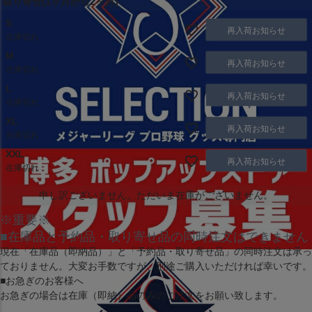
取り寄せ(1ヶ月から2ヶ月)
S
再入荷お知らせ
在庫切れ
M
再入荷お知らせ
在庫切れ
L
再入荷お知らせ
在庫切れ
XL
再入荷お知らせ
在庫切れ
XXL
再入荷お知らせ
在庫切れ
申し訳ございません。ただいま在庫がございません。
※重要※
■在庫品と予約品・取り寄せ品の同時注文はできません
現在
「在庫品（即納品）」
と
「予約品・取り寄せ品」
の同時注文は承っ
ておりません。大変お手数ですが、別途ご購入いただければ幸いです。
■お急ぎのお客様へ
お急ぎの場合は
在庫（即納）品
のみのご注文をお願い致します。