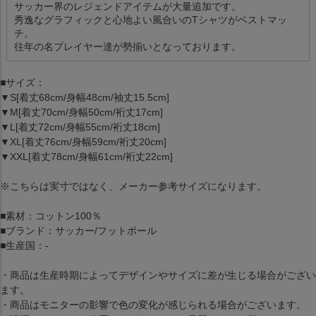
サッカー界のレジェンドアイテムが大量追加です。
秀逸なグラフィックと心地よい風合いのTシャツがベストマッ
チ。
往年の名プレイヤー達が勢揃いとなっております。
■サイズ：
▼S[着丈68cm/身幅48cm/袖丈15.5cm]
▼M[着丈70cm/身幅50cm/裄丈17cm]
▼L[着丈72cm/身幅55cm/裄丈18cm]
▼XL[着丈76cm/身幅59cm/裄丈20cm]
▼XXL[着丈78cm/身幅61cm/裄丈22cm]
※こちらは実寸ではなく、メーカー参考サイズになります。
■素材：コットン100％
■ブランド：サッカー/フットボール
■生産国：-
・商品は生産時期によってデザインやサイズに差が生じる場合がござい
ます。
・商品はモニターの影響で色の変化が感じられる場合がございます。