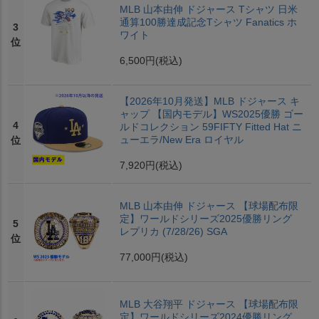
MLB 山本由伸 ドジャース Tシャツ 日米
通算100勝達成記念Tシャツ Fanatics ホ
3
ワイト
位
6,500円
(税込)
【2026年10月発送】MLB ドジャース キ
ャップ 【国内モデル】WS2025優勝 ゴー
4
ルドコレクション 59FIFTY Fitted Hat ニ
ューエラ/New Era ロイヤル
位
7,920円
(税込)
MLB 山本由伸 ドジャース 【球場配布限
定】ワールドシリーズ2025優勝リング
5
レプリカ (7/28/26) SGA
位
77,000円
(税込)
MLB 大谷翔平 ドジャース 【球場配布限
定】ワールドシリーズ2024優勝リング