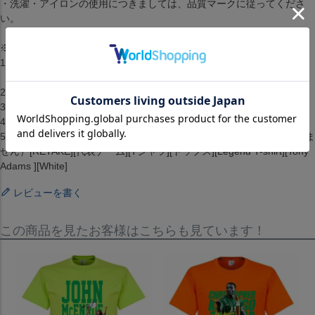
・洗濯・アイロンの使用につきましては、品質マークに従ってくださ
い。
※取り寄せ注文規約※
1.2点以上のお買い上げの場合準備ができた商品から順に発送します。
（配送料・手数料は初回発送分のみご請求）
2.お客様都合によるキャンセル・返品はできません。
3.メーカーが在庫を確保できず、キャンセルとなる場合がございます。
4.仕様が変更される場合もございます。
5.配送までに1ヶ月から2ヶ月ほどかかります。（配送日の指定はできま
せん）[RETAKE][代表チーム][Tシャツ][トップス][Legend T-shirt][Tony
Adams ][White]
レビューを書く
この商品を見たお客様はこちらも見ています！