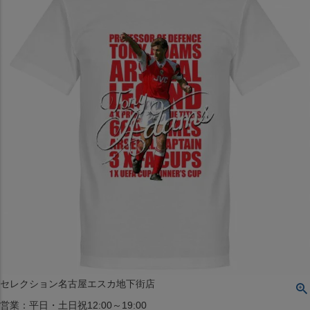
〒542-008
大阪府大阪市中央区西心斎橋1丁目6番14号
TEL:06-4708-3300
MAP
SHOP
BLOG
JR水道橋駅西口店
営業：土・日・祝日のみ 12:00-18:00
〒101-0061
東京都千代田区神田三崎町２丁目２２−１ 1F
MAP
SHOP
セレクション名古屋エスカ地下街店
営業：平日・土日祝12:00～19:00