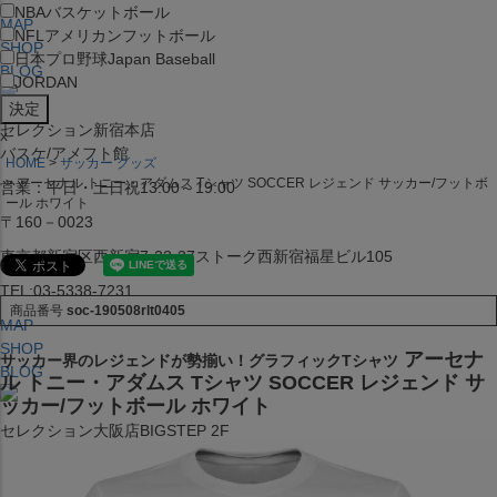
NBA
バスケットボール
MAP
NFL
アメリカンフットボール
SHOP
日本プロ野球
Japan Baseball
BLOG
JORDAN
セレクション新宿本店
x
バスケ/アメフト館
HOME
サッカー グッズ
アーセナル トニー・アダムス Tシャツ SOCCER レジェンド サッカー/フットボ
営業：平日・土日祝13:00～19:00
ール ホワイト
〒160－0023
東京都新宿区西新宿7-22-37ストーク西新宿福星ビル105
TEL:03-5338-7231
商品番号
soc-190508rlt0405
MAP
SHOP
アーセナ
サッカー界のレジェンドが勢揃い！グラフィックTシャツ
BLOG
ル トニー・アダムス Tシャツ SOCCER レジェンド サ
ッカー/フットボール ホワイト
セレクション大阪店BIGSTEP 2F
営業：平日・土日祝12:00～19:00